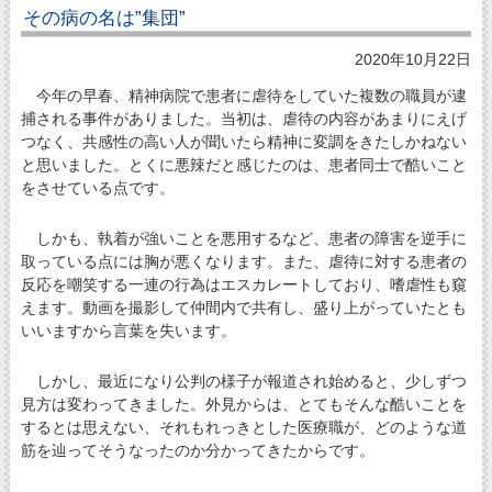
その病の名は”集団”
2020年10月22日
今年の早春、精神病院で患者に虐待をしていた複数の職員が逮
捕される事件がありました。当初は、虐待の内容があまりにえげ
つなく、共感性の高い人が聞いたら精神に変調をきたしかねない
と思いました。とくに悪辣だと感じたのは、患者同士で酷いこと
をさせている点です。
しかも、執着が強いことを悪用するなど、患者の障害を逆手に
取っている点には胸が悪くなります。また、虐待に対する患者の
反応を嘲笑する一連の行為はエスカレートしており、嗜虐性も窺
えます。動画を撮影して仲間内で共有し、盛り上がっていたとも
いいますから言葉を失います。
しかし、最近になり公判の様子が報道され始めると、少しずつ
見方は変わってきました。外見からは、とてもそんな酷いことを
するとは思えない、それもれっきとした医療職が、どのような道
筋を辿ってそうなったのか分かってきたからです。