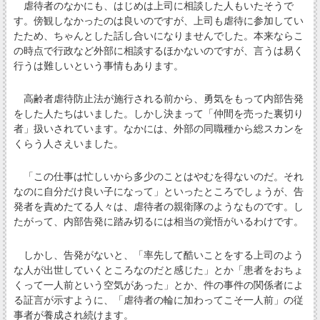
虐待者のなかにも、はじめは上司に相談した人もいたそうで
す。傍観しなかったのは良いのですが、上司も虐待に参加してい
たため、ちゃんとした話し合いになりませんでした。本来ならこ
の時点で行政など外部に相談するほかないのですが、言うは易く
行うは難しいという事情もあります。
高齢者虐待防止法が施行される前から、勇気をもって内部告発
をした人たちはいました。しかし決まって「仲間を売った裏切り
者」扱いされています。なかには、外部の同職種から総スカンを
くらう人さえいました。
「この仕事は忙しいから多少のことはやむを得ないのだ。それ
なのに自分だけ良い子になって」といったところでしょうが、告
発者を責めたてる人々は、虐待者の親衛隊のようなものです。し
たがって、内部告発に踏み切るには相当の覚悟がいるわけです。
しかし、告発がないと、「率先して酷いことをする上司のよう
な人が出世していくところなのだと感じた」とか「患者をおちょ
くって一人前という空気があった」とか、件の事件の関係者によ
る証言が示すように、「虐待者の輪に加わってこそ一人前」の従
事者が養成され続けます。