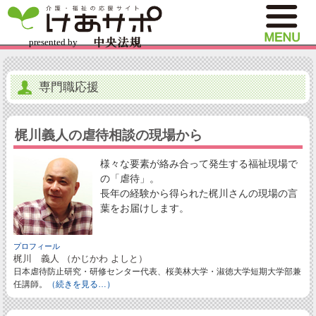
専門職応援
梶川義人の虐待相談の現場から
様々な要素が絡み合って発生する福祉現場で
の「虐待」。
長年の経験から得られた梶川さんの現場の言
葉をお届けします。
プロフィール
梶川 義人 （かじかわ よしと）
日本虐待防止研究・研修センター代表、桜美林大学・淑徳大学短期大学部兼
任講師。
（続きを見る…）