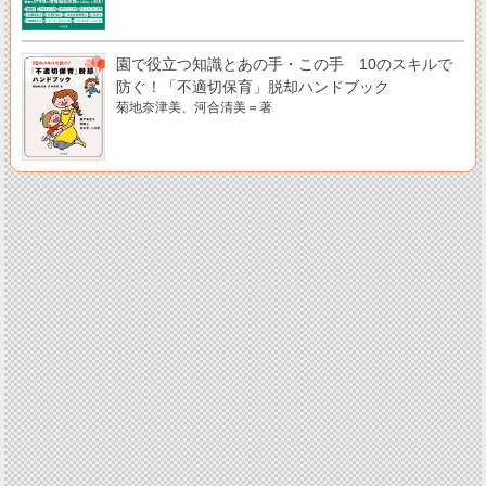
園で役立つ知識とあの手・この手 10のスキルで
防ぐ！「不適切保育」脱却ハンドブック
菊地奈津美、河合清美＝著