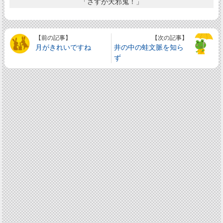
「さすが天邪鬼！」
【前の記事】
【次の記事】
月がきれいですね
井の中の蛙文脈を知ら
ず