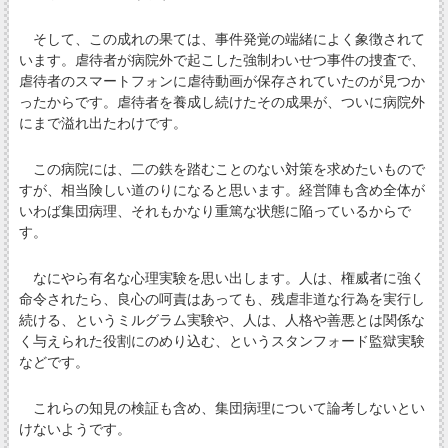
そして、この成れの果ては、事件発覚の端緒によく象徴されて
います。虐待者が病院外で起こした強制わいせつ事件の捜査で、
虐待者のスマートフォンに虐待動画が保存されていたのが見つか
ったからです。虐待者を養成し続けたその成果が、ついに病院外
にまで溢れ出たわけです。
この病院には、二の鉄を踏むことのない対策を求めたいもので
すが、相当険しい道のりになると思います。経営陣も含め全体が
いわば集団病理、それもかなり重篤な状態に陥っているからで
す。
なにやら有名な心理実験を思い出します。人は、権威者に強く
命令されたら、良心の呵責はあっても、残虐非道な行為を実行し
続ける、というミルグラム実験や、人は、人格や善悪とは関係な
く与えられた役割にのめり込む、というスタンフォード監獄実験
などです。
これらの知見の検証も含め、集団病理について論考しないとい
けないようです。