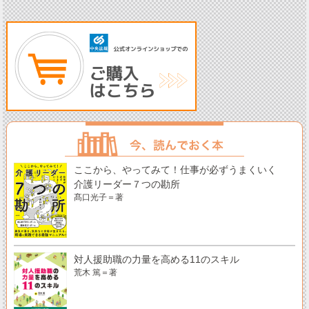
ここから、やってみて！仕事が必ずうまくいく
介護リーダー７つの勘所
髙口光子＝著
対人援助職の力量を高める11のスキル
荒木 篤＝著