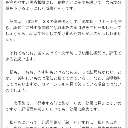
を注ぎやすい医療報酬にし、食物ごとに基準を設けて、含有塩分
量を下げるようにした成果だそうです。
英国は、2013年、G８の議長国として「認知症」サミットを開
き、認知症に対する国際的な取組みの牽引役をアピールしたいで
しょうから、話は半分として受け止めた方が良いのかもしれませ
んが。
それでもなお、国をあげて一次予防に取り組む姿勢は、評価で
きると思います。
私も、「おお、うす味もいけるなあぁ、って結局おかわり」と
か、「美味しいものは脂肪と糖でできている…」など、自嘲気味
にではありますが、コマーシャルを見て笑っている場合ではない
のでしょう。
一次予防は、「発生する前に防ぐ」ため、効果は見えにくいの
ですが、経済面を考えただけでも、効果は絶大です。
私たちにとって、介護問題が「敵」だとすれば、私たちは昨