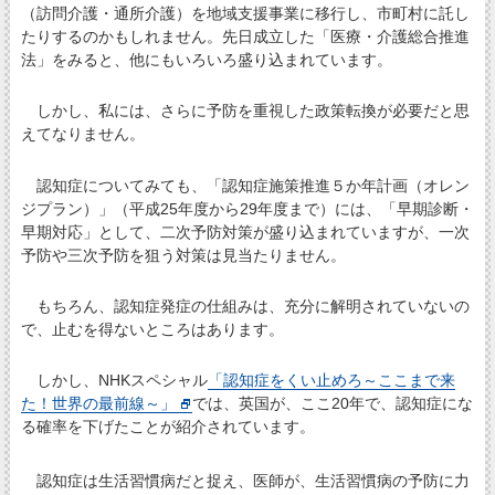
（訪問介護・通所介護）を地域支援事業に移行し、市町村に託し
たりするのかもしれません。先日成立した「医療・介護総合推進
法」をみると、他にもいろいろ盛り込まれています。
しかし、私には、さらに予防を重視した政策転換が必要だと思
えてなりません。
認知症についてみても、「認知症施策推進５か年計画（オレン
ジプラン）」（平成25年度から29年度まで）には、「早期診断・
早期対応」として、二次予防対策が盛り込まれていますが、一次
予防や三次予防を狙う対策は見当たりません。
もちろん、認知症発症の仕組みは、充分に解明されていないの
で、止むを得ないところはあります。
しかし、NHKスペシャル
「認知症をくい止めろ～ここまで来
た！世界の最前線～」
では、英国が、ここ20年で、認知症にな
る確率を下げたことが紹介されています。
認知症は生活習慣病だと捉え、医師が、生活習慣病の予防に力