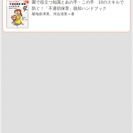
園で役立つ知識とあの手・この手 10のスキルで
防ぐ！「不適切保育」脱却ハンドブック
菊地奈津美、河合清美＝著