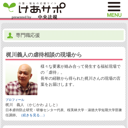
専門職応援
梶川義人の虐待相談の現場から
様々な要素が絡み合って発生する福祉現場で
の「虐待」。
長年の経験から得られた梶川さんの現場の言
葉をお届けします。
プロフィール
梶川 義人 （かじかわ よしと）
日本虐待防止研究・研修センター代表、桜美林大学・淑徳大学短期大学部兼
任講師。
（続きを見る…）