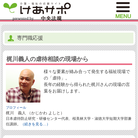
専門職応援
梶川義人の虐待相談の現場から
様々な要素が絡み合って発生する福祉現場で
の「虐待」。
長年の経験から得られた梶川さんの現場の言
葉をお届けします。
プロフィール
梶川 義人 （かじかわ よしと）
日本虐待防止研究・研修センター代表、桜美林大学・淑徳大学短期大学部兼
任講師。
（続きを見る…）