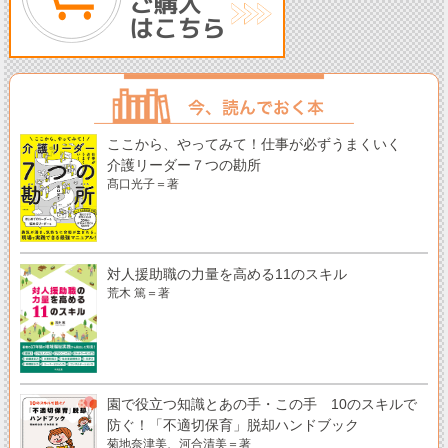
ここから、やってみて！仕事が必ずうまくいく
介護リーダー７つの勘所
髙口光子＝著
対人援助職の力量を高める11のスキル
荒木 篤＝著
園で役立つ知識とあの手・この手 10のスキルで
防ぐ！「不適切保育」脱却ハンドブック
菊地奈津美、河合清美＝著