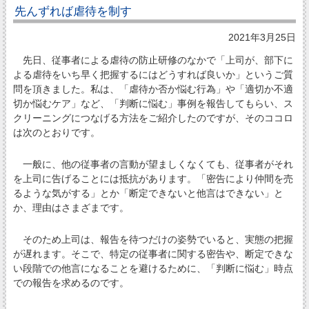
先んずれば虐待を制す
2021年3月25日
先日、従事者による虐待の防止研修のなかで「上司が、部下に
よる虐待をいち早く把握するにはどうすれば良いか」というご質
問を頂きました。私は、「虐待か否か悩む行為」や「適切か不適
切か悩むケア」など、「判断に悩む」事例を報告してもらい、ス
クリーニングにつなげる方法をご紹介したのですが、そのココロ
は次のとおりです。
一般に、他の従事者の言動が望ましくなくても、従事者がそれ
を上司に告げることには抵抗があります。「密告により仲間を売
るような気がする」とか「断定できないと他言はできない」と
か、理由はさまざまです。
そのため上司は、報告を待つだけの姿勢でいると、実態の把握
が遅れます。そこで、特定の従事者に関する密告や、断定できな
い段階での他言になることを避けるために、「判断に悩む」時点
での報告を求めるのです。