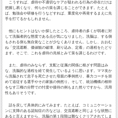
こうすれば、虐待や不適切なケアが疑われる行為の存在だけは
把握し易くなり、何らかの策を講じることができます。たとえ
ば、勉強会や研修を行うなどすれば、重度化や再発するまえに先
手を打てるかもしれません。
他にもヒントはないか探したところ、虐待者の多くが弱者に対
して洗脳者的な態度である点が気になりました。洗脳は、する側
もされる側も無自覚なことが少なくありません。しかし、おおむ
ね「交流遮断、価値観の破壊、刷り込み、定着」の過程をたどり
ます。そこで、これを虐待の兆候とみて策を講じるわけです。
また、虐待のみならず、支配と従属の関係に根ざす問題はみ
な、洗脳的な過程を経て発生しているように思います。ママ友か
ら洗脳されて息子を死亡させた母親の事例然り、暴力コーチを崇
めて追従する選手やその家族の例然り。そして、統治機構の根幹
をなす三権の分野での忖度や接待の例もまた然りですから、汎用
性もありそうです。
話を戻して具体的にみてみます。たとえば、コミュニケーショ
ンに支障のある認知症の方などは、交流遮断と同じような状態に
あると言えますから、洗脳の第１段階は難なくクリアされてしま