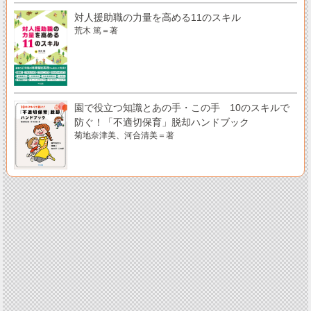
対人援助職の力量を高める11のスキル
荒木 篤＝著
園で役立つ知識とあの手・この手 10のスキルで
防ぐ！「不適切保育」脱却ハンドブック
菊地奈津美、河合清美＝著