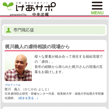
専門職応援
梶川義人の虐待相談の現場から
様々な要素が絡み合って発生する福祉現場で
の「虐待」。
長年の経験から得られた梶川さんの現場の言
葉をお届けします。
プロフィール
梶川 義人 （かじかわ よしと）
日本虐待防止研究・研修センター代表、桜美林大学・淑徳大学短期大学部兼
任講師。
（続きを見る…）