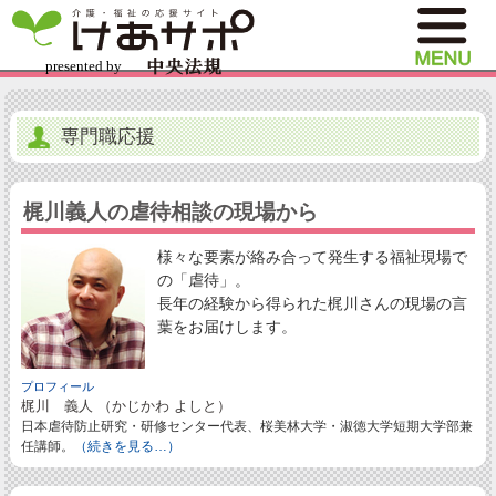
専門職応援
梶川義人の虐待相談の現場から
様々な要素が絡み合って発生する福祉現場で
の「虐待」。
長年の経験から得られた梶川さんの現場の言
葉をお届けします。
プロフィール
梶川 義人 （かじかわ よしと）
日本虐待防止研究・研修センター代表、桜美林大学・淑徳大学短期大学部兼
任講師。
（続きを見る…）