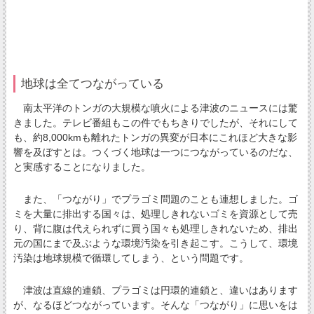
地球は全てつながっている
南太平洋のトンガの大規模な噴火による津波のニュースには驚
きました。テレビ番組もこの件でもちきりでしたが、それにして
も、約8,000kmも離れたトンガの異変が日本にこれほど大きな影
響を及ぼすとは。つくづく地球は一つにつながっているのだな、
と実感することになりました。
また、「つながり」でプラゴミ問題のことも連想しました。ゴ
ミを大量に排出する国々は、処理しきれないゴミを資源として売
り、背に腹は代えられずに買う国々も処理しきれないため、排出
元の国にまで及ぶような環境汚染を引き起こす。こうして、環境
汚染は地球規模で循環してしまう、という問題です。
津波は直線的連鎖、プラゴミは円環的連鎖と、違いはあります
が、なるほどつながっています。そんな「つながり」に思いをは