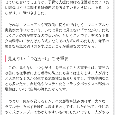
せていたせいでしょうか、子育て支援における保護者とのより良
い関係づくりに関する研修内容を考えているときにも、ある「つ
ながり」に気づきました。
それは、マニュアルや実践例に従うのではなく、マニュアルや
実践例の作り方という、いわば目には見えない「つながり」に気
づくことの方が重要なのでないか、ということです。有名なトヨ
タ自動車の「かんばん方式」ならその方式の生みだし方、老子の
格言なら魚の釣り方を学ぶことこそが重要なのですから。
見えない「つながり」こそ重要
この、見えない「つながり」を見出すことの重要性は、業務の
改善にも従事者による虐待の防止にも当てはまります。人が行う
と人為的なミスが発生する危険性は高まりますし、非効率的なこ
とも多いため、自動化やシステム化とブラックボックスの部分の
増加は、いわば自然の流れだからです。
つまり、何かを変えるとき、その影響を読み切れず、大きなト
ラブルを生み出す危険性は高まるわけです。したがって、仕組み
や方式はシンプルでわかりやすいものにしたいですし、人がやる