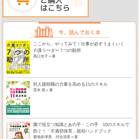
ここから、やってみて！仕事が必ずうまくいく
介護リーダー７つの勘所
髙口光子＝著
対人援助職の力量を高める11のスキル
荒木 篤＝著
園で役立つ知識とあの手・この手 10のスキルで
防ぐ！「不適切保育」脱却ハンドブック
菊地奈津美、河合清美＝著