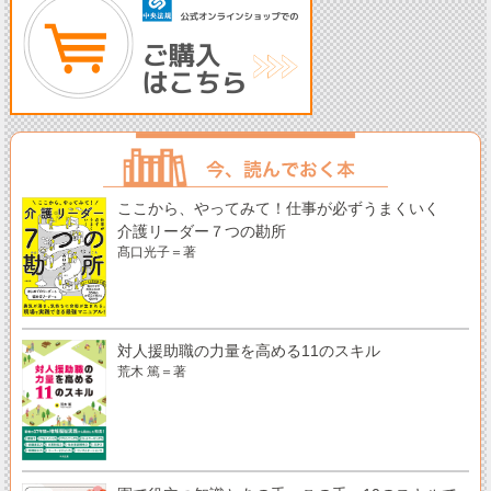
ここから、やってみて！仕事が必ずうまくいく
介護リーダー７つの勘所
髙口光子＝著
対人援助職の力量を高める11のスキル
荒木 篤＝著