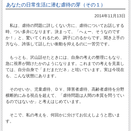
あなたの日常生活に潜む虐待の芽（その１）
2014年11月13日
私は、虐待の問題に詳しくない方に、虐待についてお話しする
時、つい多弁になります。決まって、「へぇー、そうなのです
か！」と、驚いてくれるため、調子にのるからです。聞き上手の
方なら、誇張して話したい衝動を抑えるのに一苦労です。
もっとも、沢山話せたときには、自身の考えの整理にもなり、
急に視界が開けたかのようになります。これまでの考えを見直し
ては、自分自身で「まだまだだネ」と呟いています。実は今現在
も、こんな状態にあります。
そのせいか、児童虐待、ＤＶ、障害者虐待、高齢者虐待を分野
横断的にみる視点を超えて、「虐待問題は人間の本質を問うてい
るのではないか」と考えはじめています。
そこで、私の考えを、何回かに分けてお伝えしようと思いま
す。