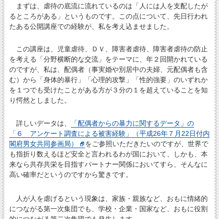
まずは、虐待の底流に流れているのは「人には人を支配したが
るところがある」というものです。この点について、先日行われ
たある公開講座での経験が、私を考え込ませました。
この講座は、児童虐待、ＤＶ、障害者虐待、障害者虐待の防止
を考える「分野横断的な交流」をテーマに、年２回開かれている
のですが、私は、配偶者（事実婚や別居中の夫婦、元配偶者も含
む）から「身体的暴行」「心理的攻撃」「性的強要」のいずれか
を１つでも受けたことがある方が３分の１を超えていることを知
り愕然としました。
詳しいデータは、
「配偶者からの暴力に関するデータ」の
「６ アンケート調査による被害経験」（平成26年７月22日付内
閣府男女共同参画局）
をご参照いただきたいのですが、世界で
も指折り数えるほど安全と言われるわが国において、しかも、本
来なら共存共栄を目指すパートナー関係においてすら、そんなに
高い確率だというのですから驚きです。
人が人を虐げるという現象は、家族・親族など、おもに情緒的
につながる第一次集団でも、学校・企業・国家など、おもに役割
的につながる第二次集団でも発生します。