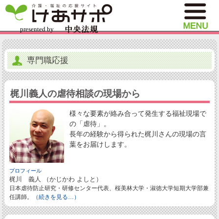
専門職応援
梶川義人の虐待相談の現場から
様々な要素が絡み合って発生する福祉現場で
の「虐待」。
長年の経験から得られた梶川さんの現場の言
葉をお届けします。
プロフィール
梶川 義人 （かじかわ よしと）
日本虐待防止研究・研修センター代表、桜美林大学・淑徳大学短期大学部兼
任講師。
（続きを見る…）