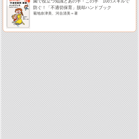
園で役立つ知識とあの手・この手 10のスキルで
防ぐ！「不適切保育」脱却ハンドブック
菊地奈津美、河合清美＝著