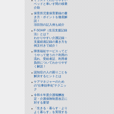
ベッドと⾞いす間の移乗
介助
保育所児童保育要録の書
き方・ポイントを徹底解
説！
項目別の記入例も紹介
F-SOAIP（生活支援記録
法）とは？
わかりやすい介護記録・
支援経過記録の書き方を
例文付きで紹介！
障害福祉サービスってど
うやって使うの？利用の
流れ、受給者証、利用者
負担についてわかりやす
く解説！
認知症の人の困りごとを
解決するヒントとは
ケアマネジャーのため
の“仕事効率化”テクニッ
ク
令和６年度介護報酬改
定・介護保険制度改正に
対する要望
「生きる・暮らす・より
よく暮らす」を実現する