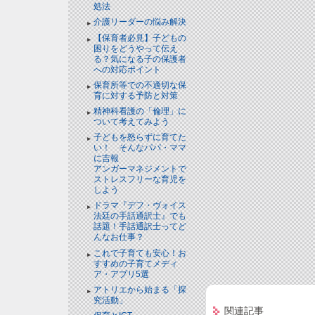
処法
介護リーダーの悩み解決
【保育者必見】子どもの
困りをどうやって伝え
る？気になる子の保護者
への対応ポイント
保育所等での不適切な保
育に対する予防と対策
精神科看護の「倫理」に
ついて考えてみよう
子どもを怒らずに育てた
い！ そんなパパ・ママ
に吉報
アンガーマネジメントで
ストレスフリーな育児を
しよう
ドラマ『デフ・ヴォイス
法廷の手話通訳士』でも
話題！手話通訳士ってど
んなお仕事？
これで子育ても安心！お
すすめの子育てメディ
ア・アプリ5選
アトリエから始まる「探
究活動」
関連記事