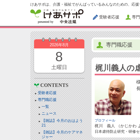
けあサポは、介護・福祉でがんばっているみんなのための、応援
受験者応援
専門
専門職応援
2026年8月
8
梶川義人の
土曜日
CONTENTS
受験者応援
専門職応援
一覧
ニュース
【雑誌】今月のおはよう
プロフィール
21
梶川 義人 （かじかわ 
日本虐待防止研究・研修セ
【雑誌】今月のケアマネ
ジャー