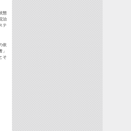
状態
院治
ステ
の依
者」
とそ