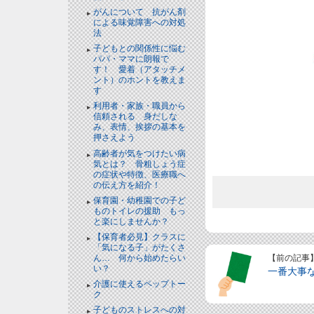
がんについて 抗がん剤
による味覚障害への対処
法
子どもとの関係性に悩む
パパ・ママに朗報で
す！ 愛着（アタッチメ
ント）のホントを教えま
す
利用者・家族・職員から
信頼される 身だしな
み、表情、挨拶の基本を
押さえよう
高齢者が気をつけたい病
気とは？ 骨粗しょう症
の症状や特徴、医療職へ
の伝え方を紹介！
保育園・幼稚園での子ど
ものトイレの援助 もっ
と楽にしませんか？
【保育者必見】クラスに
「気になる子」がたくさ
【前の記事
ん… 何から始めたらい
い？
一番大事
介護に使えるペップトー
ク
子どものストレスへの対