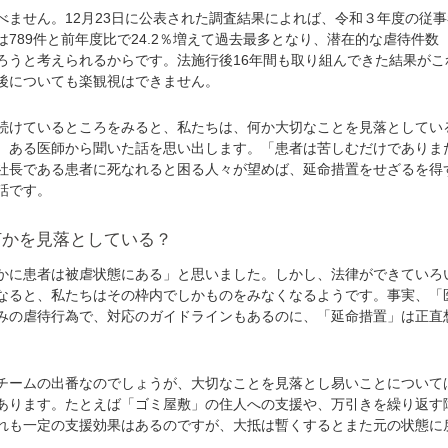
ません。12月23日に公表された調査結果によれば、令和３年度の従事
789件と前年度比で24.2％増えて過去最多となり、潜在的な虐待件数
ろうと考えられるからです。法施行後16年間も取り組んできた結果がこ
後についても楽観視はできません。
けているところをみると、私たちは、何か大切なことを見落としてい
、ある医師から聞いた話を思い出します。「患者は苦しむだけでありま
社長である患者に死なれると困る人々が望めば、延命措置をせざるを得
話です。
何かを見落としている？
に患者は被虐状態にある」と思いました。しかし、法律ができていろ
なると、私たちはその枠内でしかものをみなくなるようです。事実、「
みの虐待行為で、対応のガイドラインもあるのに、「延命措置」は正直
ームの出番なのでしょうが、大切なことを見落とし易いことについて
あります。たとえば「ゴミ屋敷」の住人への支援や、万引きを繰り返す
れも一定の支援効果はあるのですが、大抵は暫くするとまた元の状態に