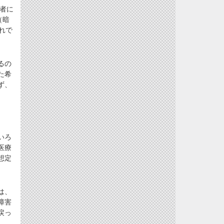
者に
（暗
れで
るの
た希
ず、
いろ
医療
想定
は、
障害
戻っ