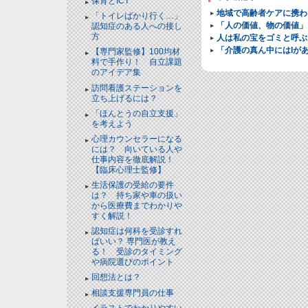
保育とICT
地域で高齢者ケアに携わ
「トイレばかり行く…」
「人の価値、物の価値」
認知症のある人への接し
方
人は私の宝をゴミと呼ぶ
「介護の真ん中にはIが
【専門家監修】100均材
料で手作り！ 自立課題
のアイデア集
訪問看護ステーションを
立ち上げるには？
「ほんとうの自立支援」
を考えよう
心理カウンセラーになる
には？ 向いている人や
仕事内容を徹底解説！
【臨床心理士監修】
生活保護の受給の要件
は？ 持ち家や車の扱い
から医療費までわかりや
すく解説！
認知症は何科を受診すれ
ばいい？ 専門医が教え
る！ 受診のタイミング
や病院選びのポイント
回想法とは？
相談支援専門員の仕事
イラストでわかりやすい