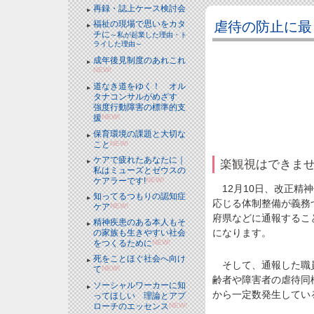
再録・誌上ケース検討会
虐待の防止に最
福祉の現場で思いをカタ
チに
～私が起業した理由・ト
ライした理由～
成年後見制度のあれこれ
NEW!
道なき道をゆく！ オル
タナコンサルがめざす
強度行動障害の標準的支
援
NEW!
保育環境の課題と大切な
こと
NEW!
ケアで疲れたあなたに｜
楽観視はできま
私はミューズとゼウスの
ケアラーです!
NEW!
12月10日、改正精
知ってるつもりの認知症
応じる体制整備が義務
ケア
NEW!
府県などに通報するこ
精神疾患のある本人もそ
になります。
の家族も生きやすい社会
をつくるために
NEW!
死をことほぐ社会へ向け
そして、通報した職員
て
NEW!
齢者や障害者の虐待同
ソーシャルワーカーに知
から一定数発生してい
ってほしい 理論とアプ
ローチのエッセンス
NEW!