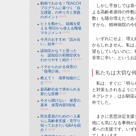
動画でわかる！TEACCH
しかし手放しでは喜べ
プログラムに基づく「自
よる高齢者虐待の件数は
立課題」の作り方と実践
のポイント
NEW!
数）も随分増えたであ
ヒトを動かし、組織を変
すから、精神病院の今
える 明日から使える職場
マネジメント
NEW!
いずれにせよ、増え続
今月のおすすめ「読み合
い」絵本
NEW!
かもしれません。私は
認知症かな？と思った
望もしていないのに、
ら 認知症の初期症状を
非常に辛い」というお
わかりやすく紹介！
NEW!
イチからわかる保育の
「指導計画」
NEW!
私たちは大切な
教えて！ 境界知能のこ
と
NEW!
私は、すぐに「明らか
と対策もされるように
超高齢社会で求められる
新たな医療
NEW!
ネグレクト」はお馴染
今さら聞けない 保育の
外でした。
基本 保育内容5領域
NEW!
まさに意思決定支援チ
民生委員のための一人暮
らし高齢者支援・見守り
他にも気になる事例が
知っておきたいQ&Aを紹
者への支援です。いず
介！
NEW!
てしまいます。