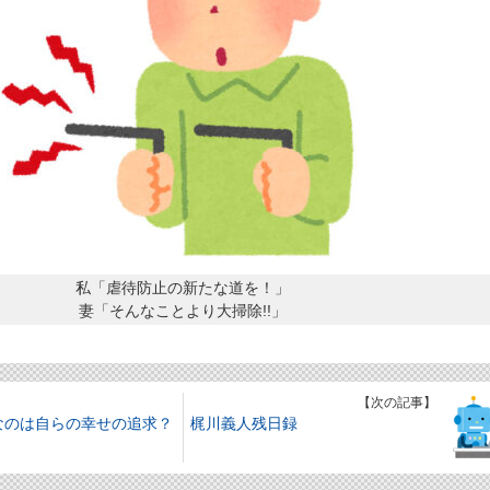
私「虐待防止の新たな道を！」
妻「そんなことより大掃除!!」
】
【次の記事】
なのは自らの幸せの追求？
梶川義人残日録