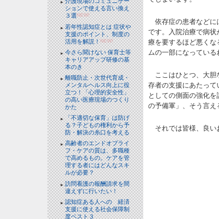
介護現場のコミュニケー
ションで使える言い換え
３選
NEW!
依存症の患者などには
若年性認知症とは 症状や
です。入院治療で病状
支援のポイント、制度の
活用を解説！
NEW!
療を要するほど悪くな
ムの一部になっている
今さら聞けない 保育士等
キャリアアップ研修の基
本のき
ここはひとつ、大胆な
離職防止・次世代育成・
存者の支援にあたって
メンタルヘルス向上に役
立つ！「心理的安全性」
としての側面の強化を
の高い医療現場のつくり
の予備軍」、そう言え
かた
「不適切な保育」は防げ
る？子どもの権利から予
それでは皆様、良い
防・解決の糸口を考える
高齢者のエンドオブライ
フ・ケアの質は、多職種
で高めるもの。ケアを管
理する者にはどんなスキ
ルが必要？
訪問看護の報酬請求を間
違えずに行いたい！
認知症ある人への 経済
支援に使える社会保障制
度ベスト３