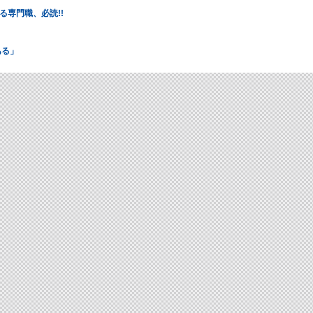
る専門職、必読!!
ある」