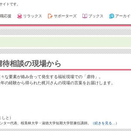
サイトです。
職応援
リラックス
サポーターズ
ブックス
アーカイ
虐待相談の現場から
様々な要素が絡み合って発生する福祉現場での「虐待」。
長年の経験から得られた梶川さんの現場の言葉をお届けします。
よしと）
ンター代表、桜美林大学・淑徳大学短期大学部兼任講師。
（続きを見る…）