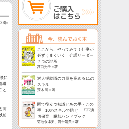
月28日
ここから、やってみて！仕事が
必ずうまくいく 介護リーダー
７つの勘所
髙口光子＝著
談に
対人援助職の力量を高める11の
都道
スキル
こと
荒木 篤＝著
園で役立つ知識とあの手・この
る高
手 10のスキルで防ぐ！「不適
以前
切保育」脱却ハンドブック
。
菊地奈津美、河合清美＝著