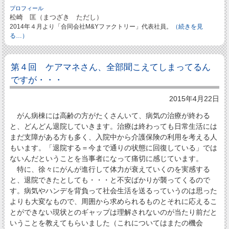
プロフィール
松崎 匡（まつざき ただし）
2014年４月より「合同会社M&Yファクトリー」代表社員。
（続きを見
る…）
第４回 ケアマネさん、全部聞こえてしまってるん
ですが・・・
2015年4月22日
がん病棟には高齢の方がたくさんいて、病気の治療が終わる
と、どんどん退院していきます。治療は終わっても日常生活には
まだ支障がある方も多く、入院中から介護保険の利用を考える人
もいます。「退院する＝今まで通りの状態に回復している」では
ないんだということを当事者になって痛切に感じています。
特に、徐々にがんが進行して体力が衰えていくのを実感する
と、退院できたとしても・・・と不安ばかりが襲ってくるので
す。病気やハンデを背負って社会生活を送るっていうのは思った
よりも大変なもので、周囲から求められるものとそれに応えるこ
とができない現状とのギャップは理解されないのが当たり前だと
いうことを教えてもらいました（これについてはまたの機会