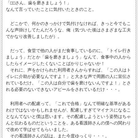
「□□さん、歯を磨きましょう！」
なんて言っていたことに気付いたときのこと。
どこかで、何かのきっかけで気付けなければ、きっと今でもこ
んな声掛けしてたんだろうな、俺（気づいた後はさまざまな工夫
でかなり改善しましたが）。
だって、食堂で他の人がまだ食事しているのに、「トイレ行き
ましょう」だとか「歯を磨きましょう」なんて、食事中の人から
したらイメージしたくないことばかりじゃないか！
それに、声をかけられた利用者さんからすれば、「この人はト
イレに介助が必要なんですよ！」と大きな声で周囲の人に宣伝さ
れているだけ。「この人は自分で歯を磨けないんですよ！」とさ
れる必要のないできないアピールをされているだけ・・・。
利用者への配慮って、「これで合格」なんて明確な基準がある
わけではないかもしれませんが、配慮しすぎてマイナスになるこ
となんてないと僕は思います。その配慮しようという姿勢はちゃ
んと伝わるものだということを、ある看護師さんの僕への関わり
で改めて学ばせてもらいました。
その看護師さんの話は、また今度ゆっくり・・・。