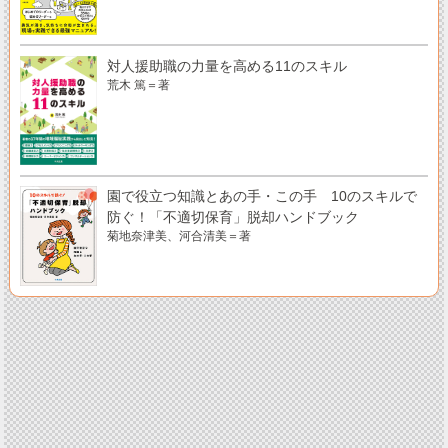
対人援助職の力量を高める11のスキル
荒木 篤＝著
園で役立つ知識とあの手・この手 10のスキルで
防ぐ！「不適切保育」脱却ハンドブック
菊地奈津美、河合清美＝著