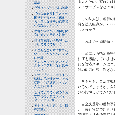
る人とそのご家族には
処法
デイサービスなどで今
介護リーダーの悩み解決
【保育者必見】子どもの
困りをどうやって伝え
この法人は、虐待の発
る？気になる子の保護者
質な法人組織が、20
への対応ポイント
しょうか？
保育所等での不適切な保
育に対する予防と対策
精神科看護の「倫理」に
これまでの虐待防止の
ついて考えてみよう
子どもを怒らずに育てた
行政による指定障害者
い！ そんなパパ・ママ
に吉報
に何も機能していませ
アンガーマネジメントで
的な対応スキームにつ
ストレスフリーな育児を
けの対応内容に過ぎな
しよう
ドラマ『デフ・ヴォイス
法廷の手話通訳士』でも
そもそも、自治体職員
話題！手話通訳士ってど
いるのでしょうか。自
んなお仕事？
けの指導しかできない
これで子育ても安心！お
すすめの子育てメディ
ア・アプリ5選
自立支援塾の虐待事案
アトリエから始まる「探
が、暴行容疑で起訴さ
究活動」
管理者の社会的責任や