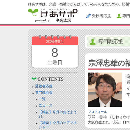
けあサポは、介護・福祉でがんばっているみんなのための、応援
受験者応援
専門
専門職応援
2026年8月
8
宗澤忠雄の
土曜日
CONTENTS
受験者応援
専門職応援
一覧
ニュース
【雑誌】今月のおはよう
プロフィール
21
宗澤 忠雄 （むねさわ 
大阪府生まれ。現在、日本
【雑誌】今月のケアマネ
ジャー