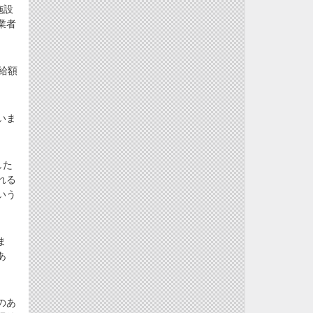
施設
業者
給額
いま
した
れる
いう
ま
あ
のあ