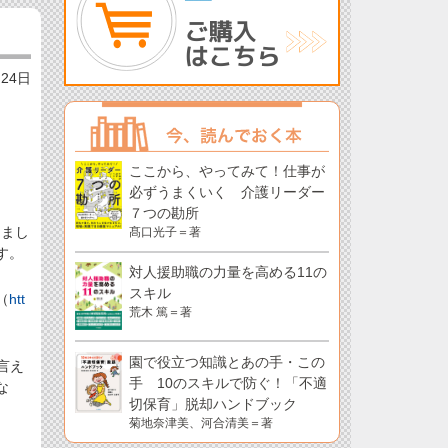
月24日
ここから、やってみて！仕事が
必ずうまくいく 介護リーダー
７つの勘所
ちまし
髙口光子＝著
す。
対人援助職の力量を高める11の
スキル
（
htt
荒木 篤＝著
園で役立つ知識とあの手・この
言え
手 10のスキルで防ぐ！「不適
な
切保育」脱却ハンドブック
菊地奈津美、河合清美＝著