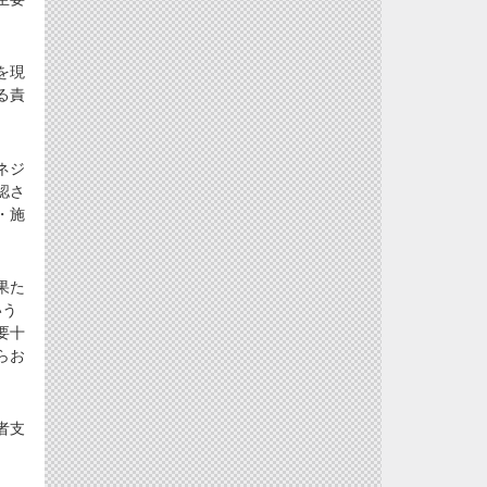
を現
る責
ネジ
認さ
・施
果た
いう
要十
らお
者支