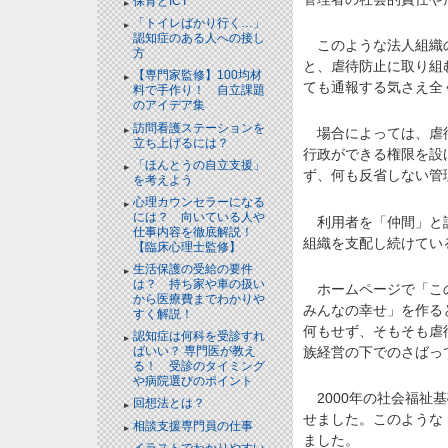
保育とICT
「トイレばかり行く…」
認知症のある人への接し
このような法人組織の
方
と、虐待防止に取り組
【専門家監修】100均材
ても通報する気さえ全
料で手作り！ 自立課題
のアイデア集
訪問看護ステーションを
場合によっては、虐待
立ち上げるには？
行政ができる権限を設
「ほんとうの自立支援」
ず、何も反省しない管
を考えよう
心理カウンセラーになる
には？ 向いている人や
利用者を「仲間」と詐
仕事内容を徹底解説！
組織を支配し続けてい
【臨床心理士監修】
生活保護の受給の要件
は？ 持ち家や車の扱い
ホームページで「この
から医療費までわかりや
みんなの幸せ」を作る
すく解説！
何もせず、そもそも虐
認知症は何科を受診すれ
族経営の下でのさばっ
ばいい？ 専門医が教え
る！ 受診のタイミング
や病院選びのポイント
2000年の社会福祉
回想法とは？
せました。このような
相談支援専門員の仕事
ました。
イラストでわかりやすい