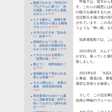
甲板下は、前方から船
動画でわかる！TEACCH
プログラムに基づく「自
す。これらの隔壁には縦
立課題」の作り方と実践
の能力を確保するため
のポイント
NEW!
沈没船引き揚げ後の現
ヒトを動かし、組織を変
されています。この点
える 明日から使える職場
マネジメント
NEW!
うような「怖い船」を
今月のおすすめ「読み合
い」絵本
NEW!
知床遊覧船では、この
認知症かな？と思った
ら 認知症の初期症状を
わかりやすく紹介！
NEW!
2021年5月、カム
イチからわかる保育の
がずれ、座っていた乗
「指導計画」
NEW!
覚しました。
教えて！ 境界知能のこ
と
NEW!
2021年6月、「KA
超高齢社会で求められる
新たな医療
NEW!
た事故。乗員2名、乗
今さら聞けない 保育の
適切な見張りを確保し
基本 保育内容5領域
NEW!
そして、この沈没事故
民生委員のための一人暮
らし高齢者支援・見守り
知床が神秘のヴェール
知っておきたいQ&Aを紹
介！
NEW!
それでは、このような