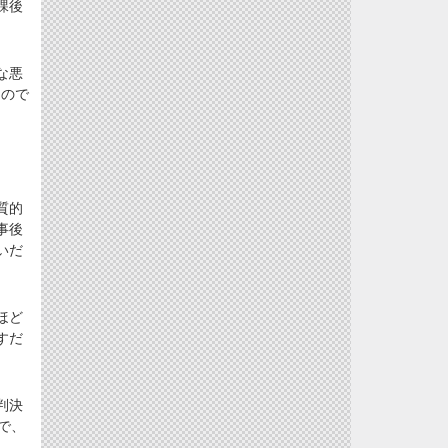
課後
な悪
」ので
質的
事後
いだ
ほど
すだ
判決
で、