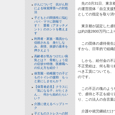
先の3月31日、東京
がんについて 抗がん剤
による味覚障害への対処
の運営団体「自立支援
法
としての指定を取り消
子どもとの関係性に悩む
パパ・ママに朗報で
す！ 愛着（アタッチメ
東京都が認定した虐待
ント）のホントを教えま
は約2億2800万円に上
す
利用者・家族・職員から
信頼される 身だしな
この団体の虐待発生は
み、表情、挨拶の基本を
すから、日常的で組織
押さえよう
高齢者が気をつけたい病
気とは？ 骨粗しょう症
しかも、給付金の不正
の症状や特徴、医療職へ
不正受給は、何も取り
の伝え方を紹介！
べき工賃についても、
保育園・幼稚園での子ど
のです。
ものトイレの援助 もっ
と楽にしませんか？
【保育者必見】クラスに
この不正の塊のような
「気になる子」がたくさ
で、虐待と不正を繰り
ん… 何から始めたらい
い？
り、この法人の合言葉
介護に使えるペップトー
ク
介護や就労継続だけで
子どものストレスへの対