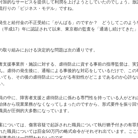
付加的なサービスを提供して利潤を上げようとしていたのでしょう。放
流行りの「ビジネス・モデル」ですね。
生と給付金の不正受給に「がんばる」のですか？ どうしてこのよう
05（平成17）年に認証されて以来、東京都の監査を「通過し続けてきた
取り組みにおける決定的な問題は次の通りです。
支援事業所・施設に対する、虐待防止に資する事前の指導監督は、実
ん。虐待の発生後に、通報による事後的な対応をしているだけで、この
いても、その後の虐待防止につながる有効性がどこまであるのか心許な
い。
の中に、障害者支援と虐待防止に係わる専門性を持っている人がどれ
治体から現業業務がなくなってしまったのですから、形式要件を振り回
職員が圧倒的大多数になっています。
については、傷害容疑で起訴された職員について執行猶予付きの有罪
れた職員については罰金50万円の略式命令がそれぞれ出ています。ここ
刑事責任は一切問われないのです。