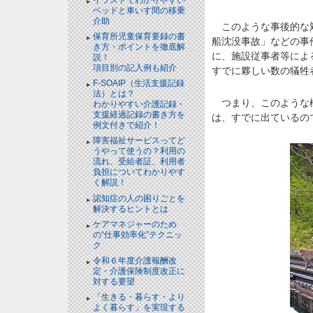
ベッドと⾞いす間の移乗
介助
このような事後的な対
保育所児童保育要録の書
船沈没事故」などの事
き方・ポイントを徹底解
に、施設従事者等によ
説！
項目別の記入例も紹介
すでに夥しい数の犠牲
F-SOAIP（生活支援記録
法）とは？
つまり、このような構
わかりやすい介護記録・
支援経過記録の書き方を
は、すでに出ているの
例文付きで紹介！
障害福祉サービスってど
うやって使うの？利用の
流れ、受給者証、利用者
負担についてわかりやす
く解説！
認知症の人の困りごとを
解決するヒントとは
ケアマネジャーのため
の“仕事効率化”テクニッ
ク
令和６年度介護報酬改
定・介護保険制度改正に
対する要望
「生きる・暮らす・より
よく暮らす」を実現する