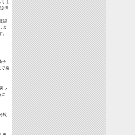
ありま
火設備
確認
しま
す。
椅子
報で発
戻っ
時に
秘境
生要