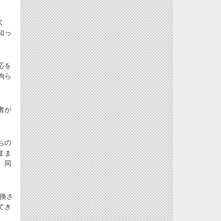
く
知っ
応を
拘ら
者が
ちの
まま
、同
換さ
てき