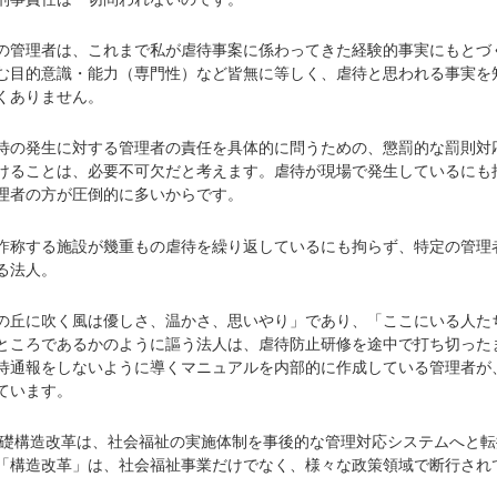
管理者は、これまで私が虐待事案に係わってきた経験的事実にもとづ
む目的意識・能力（専門性）など皆無に等しく、虐待と思われる事実を
くありません。
の発生に対する管理者の責任を具体的に問うための、懲罰的な罰則対
けることは、必要不可欠だと考えます。虐待が現場で発生しているにも
理者の方が圧倒的に多いからです。
称する施設が幾重もの虐待を繰り返しているにも拘らず、特定の管理
る法人。
丘に吹く風は優しさ、温かさ、思いやり」であり、「ここにいる人た
ところであるかのように謳う法人は、虐待防止研修を途中で打ち切った
待通報をしないように導くマニュアルを内部的に作成している管理者が
ています。
基礎構造改革は、社会福祉の実施体制を事後的な管理対応システムへと転
「構造改革」は、社会福祉事業だけでなく、様々な政策領域で断行され