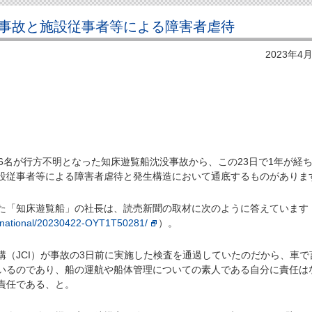
事故と施設従事者等による障害者虐待
2023年4
6名が行方不明となった知床遊覧船沈没事故から、この23日で1年が経
設従事者等による障害者虐待と発生構造において通底するものがありま
「知床遊覧船」の社長は、読売新聞の取材に次のように答えています
p/national/20230422-OYT1T50281/
）。
（JCI）が事故の3日前に実施した検査を通過していたのだから、車で
いるのであり、船の運航や船体管理についての素人である自分に責任は
責任である、と。