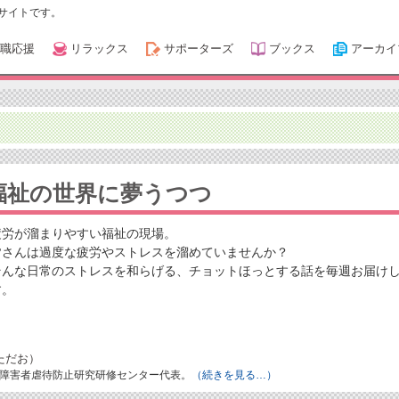
サイトです。
職応援
リラックス
サポーターズ
ブックス
アーカイ
福祉の世界に夢うつつ
疲労が溜まりやすい福祉の現場。
皆さんは過度な疲労やストレスを溜めていませんか？
そんな日常のストレスを和らげる、チョットほっとする話を毎週お届け
す。
ただお）
障害者虐待防止研究研修センター代表。
（続きを見る…）