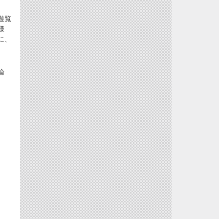
遊覧
様
に、
論