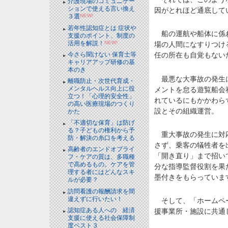
介護現場のコミュニケー
ションで使える言い換え
因がとれほど通底して
３選
NEW!
若年性認知症とは 症状や
船の運航や船体に係わ
支援のポイント、制度の
活用を解説！
NEW!
場の人間になすりつけ
今さら聞けない 保育士等
任の所在も自覚もない
キャリアアップ研修の基
本のき
最悪な大事故の発生に
離職防止・次世代育成・
メンタルヘルス向上に役
メントを怠る遊覧船会
立つ！「心理的安全性」
れているにもかかわら
の高い医療現場のつくり
設とその組織運営。
かた
「不適切な保育」は防げ
る？子どもの権利から予
重大事故の発生に対応
防・解決の糸口を考える
さず、乗客の犠牲者を
高齢者のエンドオブライ
「開き直り」まで招い
フ・ケアの質は、多職種
で高めるもの。ケアを管
分な指導監督役割を果
理する者にはどんなスキ
墨付きをもらっていま
ルが必要？
訪問看護の報酬請求を間
違えずに行いたい！
そして、「ホームペー
認知症ある人への 経済
援事業所・施設に共通
支援に使える社会保障制
度ベスト３