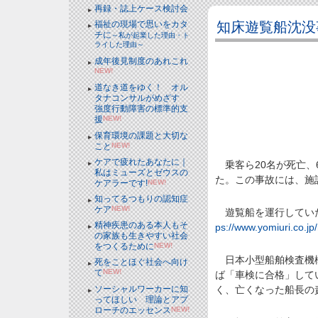
再録・誌上ケース検討会
知床遊覧船沈没
福祉の現場で思いをカタ
チに
～私が起業した理由・ト
ライした理由～
成年後見制度のあれこれ
NEW!
道なき道をゆく！ オル
タナコンサルがめざす
強度行動障害の標準的支
援
NEW!
保育環境の課題と大切な
こと
NEW!
ケアで疲れたあなたに｜
乗客ら20名が死亡、
私はミューズとゼウスの
た。この事故には、施
ケアラーです!
NEW!
知ってるつもりの認知症
ケア
NEW!
遊覧船を運行していた
精神疾患のある本人もそ
ps://www.yomiuri.co.j
の家族も生きやすい社会
をつくるために
NEW!
日本小型船舶検査機構
死をことほぐ社会へ向け
て
NEW!
ば「車検に合格」して
ソーシャルワーカーに知
く、亡くなった船長の
ってほしい 理論とアプ
ローチのエッセンス
NEW!