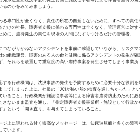
いるのかをみてみましょう。
る専門性が全くなく、責任の所在の自覚もないために、すべての責任
るだけの社長。障害者支援に係わる専門性は全くなく、管理運営に対す
ために、虐待発生の責任を現場の人間になすりつけるだけの管理者。
つながりかねないアクシデントを事前に確認していながら、リスクマ
社の組織運営。障害のある人の命と健康に係るアクシデントの発生が確
ず、それらを放置して重症度の高い虐待事案を発生させてしまう事業所
する行政機関は、沈没事故の発生を予防するために必要十分な役割を
出してしまった上に、社長の「JCIが怖い船の検査を通しちゃった」と
ていること。行政機関が施設従事者等による障害者虐待防止のために必
たさないまま監査を通し、「指定障害者支援事業所・施設として行政か
す」という「開き直り」を与えてしまっていること。
ジ上に謳われる甘く崇高なメッセージ」は、知床遊覧船と多くの障害
しています。