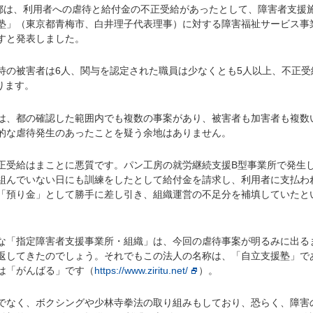
都は、利用者への虐待と給付金の不正受給があったとして、障害者支援
塾」（東京都青梅市、白井理子代表理事）に対する障害福祉サービス事
すと発表しました。
の被害者は6人、関与を認定された職員は少なくとも5人以上、不正受
ります。
、都の確認した範囲内でも複数の事案があり、被害者も加害者も複数
的な虐待発生のあったことを疑う余地はありません。
受給はまことに悪質です。パン工房の就労継続支援B型事業所で発生
組んでいない日にも訓練をしたとして給付金を請求し、利用者に支払わ
「預り金」として勝手に差し引き、組織運営の不足分を補填していたと
「指定障害者支援事業所・組織」は、今回の虐待事案が明るみに出る
返してきたのでしょう。それでもこの法人の名称は、「自立支援塾」で
は「がんばる」です（
https://www.ziritu.net/
）。
なく、ボクシングや少林寺拳法の取り組みもしており、恐らく、障害