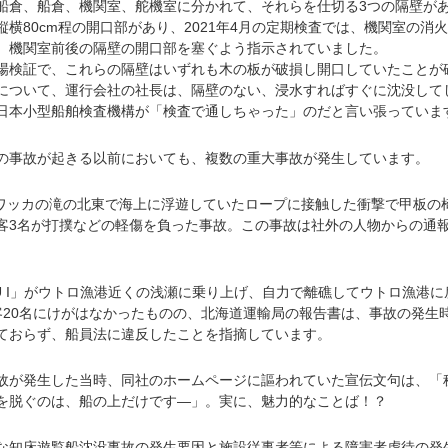
倉、船倉、機関室、舵機室に分かれて、それらを仕切る3つの隔壁が
横80cm程の開口部があり、2021年4月の定期検査では、機関室の消
、機関室前後の隔壁の開口部を塞ぐよう指示されていました。
場検証で、これらの隔壁はいずれも木の板が破損し開口していたことが
について、運行会社の社長は、隔壁のない、浸水すればすぐに沈没して
日本小型船舶検査機構が「検査で通しちゃった」のだと言い張っていま
事故が起きる以前においても、複数の重大事故が発生しています。
イワッカの滝の北東で海上に浮遊していたロープに接触した衝撃で甲板の
客3名が打撲などの軽傷を負った事故。この事故は社外の人物からの通
ZU I」がウトロ漁港近くの浅瀬に乗り上げ、自力で離礁してウトロ漁港に
客20名にけがはなかったものの、北海道運輸局の報告書は、事故の発生
ておらず、船員法に違反したことを指摘しています。
が発生した当時、同社のホームページに謳われていた宣伝文句は、「
を脱ぐのは、船の上だけです―」。実に、魅力的なことば！？
知床遊覧船沈没事故の発生要因と施設従事者等による障害者虐待の発