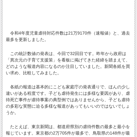
令和4年度児童虐待対応件数は21万9170件（速報値）と、過去
最多を更新しました。
この統計数値の発表は、今回で32回目です。昨年から政府は
「異次元の子育て支援策」を看板に掲げてきた経緯を踏まえて、
どのような報道内容になるのか注目していました。新聞各紙を買
い求め、比較してみました。
各紙の報道は基本的にこども家庭庁の発表通りで、ほんの少し
違いがある程度です。子ども虐待発生には多様な要因があり、虐
待死亡事件が虐待事案の典型例ではありませんから、子ども虐待
の多彩な実態に迫る多様な報道があってもいいのではないでしょ
うか。
たとえば、東京新聞は、都道府県別の虐待件数の最多と最小を
報じています。東京都の2万705件が最多で、鳥取県の148件が最