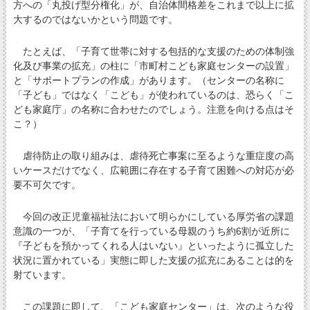
方への「丸投げ型分権化」が、自治体間格差をこれまで以上に拡
大するのではないかという問題です。
たとえば、「子育て世帯に対する包括的な支援のための体制強
化及び事業の拡充」の柱に「市町村こども家庭センターの設置」
と「サポートプランの作成」があります。（センターの名称に
「子ども」ではなく「こども」が使われているのは、恐らく「こ
ども家庭庁」の名称に合わせたのでしょう。注意を向ける点はそ
こ？）
虐待防止の取り組みは、虐待死亡事案に至るような重症度の高
いケースだけでなく、広範囲に存在する子育て困難への対応が必
要不可欠です。
今回の改正児童福祉法において明らかにしている厚労省の課題
意識の一つが、「子育てを行っている母親のうち約6割が近所に
『子どもを預かってくれる人はいない』といったように孤立した
状況に置かれている」実態に即した支援の拡充にあることは的を
射ています。
この課題に即して、「こども家庭センター」は、次のような役