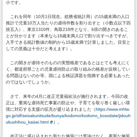
小です。
これを同年（10月1日現在。総務省統計局）の15歳未満の人口
推計で児童10万人当たりの虐待件数を割り出すと（小数点以下四
捨五入）、東京1310件、鳥取218件となり、6倍の開きのあるこ
とが分かります（本来なら18歳未満人口で割り出すべきですが、
入手できる統計数値の制約から15歳未満で計算しました。目安と
しての意義は十分だと考えます）。
この開きが虐待そのものの実態格差であるとはとても考えにく
く、都道府県ごとの児童虐待防止の取り組みの格差が反映してい
る問題はないのか等、国による検証課題を指摘する必要もあった
のではないでしょうか。
さて、来年の4月に改正児童福祉法が施行されます。今回の改
正は、重篤な虐待死亡事案の防止や、子育てを取り巻く厳しい環
境に対応する支援の拡充が盛り込まれました（
https://www.mhlw.
go.jp/stf/seisakunitsuite/bunya/kodomo/kodomo_kosodate/jidouh
ukushihou_kaisei.html
）。
改正法に盛り込まれた新たな施策には異論はなく、着実な施策