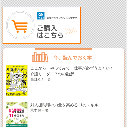
ここから、やってみて！仕事が必ずうまくいく
介護リーダー７つの勘所
髙口光子＝著
対人援助職の力量を高める11のスキル
荒木 篤＝著