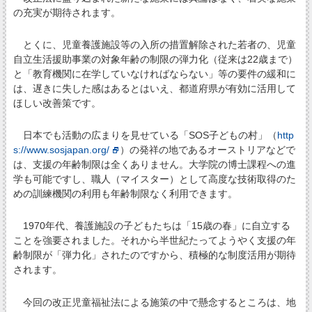
の充実が期待されます。
とくに、児童養護施設等の入所の措置解除された若者の、児童
自立生活援助事業の対象年齢の制限の弾力化（従来は22歳まで）
と「教育機関に在学していなければならない」等の要件の緩和に
は、遅きに失した感はあるとはいえ、都道府県が有効に活用して
ほしい改善策です。
日本でも活動の広まりを見せている「SOS子どもの村」（
http
s://www.sosjapan.org/
）の発祥の地であるオーストリアなどで
は、支援の年齢制限は全くありません。大学院の博士課程への進
学も可能ですし、職人（マイスター）として高度な技術取得のた
めの訓練機関の利用も年齢制限なく利用できます。
1970年代、養護施設の子どもたちは「15歳の春」に自立する
ことを強要されました。それから半世紀たってようやく支援の年
齢制限が「弾力化」されたのですから、積極的な制度活用が期待
されます。
今回の改正児童福祉法による施策の中で懸念するところは、地