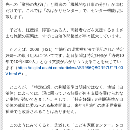
先への「業務の丸投げ」と両者の「機械的な仕事の分担」が進む
だけです。これでは「名ばかりセンター」で、センター機能は拡
散します。
子ども、妊産婦、障害のある人、高齢者などを支援するさまざ
まな施策の実態は、すでに自治体間格差が年々拡大しています。
たとえば、2009（H21）年施行の児童福祉法で明記された特定
妊婦への取り組みについてです。朝日新聞は特定妊婦が「過去10
年で10倍8300人」となり支援が広がりつつあることを報じてい
ます（
https://digital.asahi.com/articles/ASR986QBGR97UTFL00
V.html
）。
ところが、「特定妊婦」の判断基準は明確ではなく、地域（自
治体）によっては、現に困っている妊婦が何も支援を受けられな
い事態が続いてきました。そして、「特定妊婦」の判断基準が自
治体の裁量に委ねられる基本問題は、来年4月施行の改正児童福
祉法でも改善されることはありません。
このようにみてくると、先述した「こども家庭センター」をコ