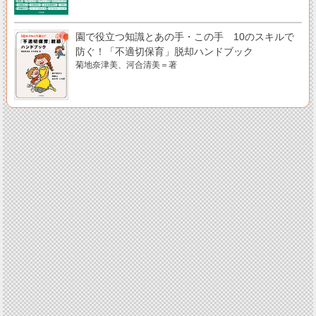
園で役立つ知識とあの手・この手 10のスキルで
防ぐ！「不適切保育」脱却ハンドブック
菊地奈津美、河合清美＝著