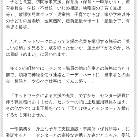
子ども食堂、訪問家事支援、保育所（保育・一時預かり）、教
育委員会・学校（不登校・いじめ相談、幼稚園の子育て支援
等）、放課後児童クラブ・児童館、子育てひろば、家や学校以外
の子どもの居場所、医療機関、産前産後サポート・産後ケア、障
害児支援等。
ただ、ネットワークによって支援の充実を構想する施策の「美
しい絵柄」を見ると、歳を取ったせいか、血圧が下がるのか、私
は目眩（めまい）に襲われます。
多くの市町村では、センター職員の他の仕事との兼務は当たり
前で、煩雑で神経を使う連絡とコーディネートに、当事者との面
会・相談と、やるべき仕事は「てんこ盛り」。
「ネットワークによる支援の充実」ですから、センター設置に
伴う職員増はありません。センターの頭に正規雇用職員を据え、
その他すべては非正規を当てて「形だけ整えたセンター」が横行
するかも知れません。
一部業務を「身近な子育て支援施設・事業所（保育所等）」に
委託すると、「センターとの密接な連携」が進むどころか、委託