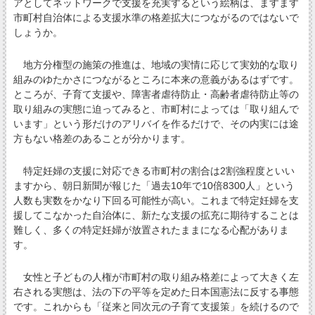
アとしてネットワークで支援を充実するという絵柄は、ますます
市町村自治体による支援水準の格差拡大につながるのではないで
しょうか。
地方分権型の施策の推進は、地域の実情に応じて実効的な取り
組みのゆたかさにつながるところに本来の意義があるはずです。
ところが、子育て支援や、障害者虐待防止・高齢者虐待防止等の
取り組みの実態に迫ってみると、市町村によっては「取り組んで
います」という形だけのアリバイを作るだけで、その内実には途
方もない格差のあることが分かります。
特定妊婦の支援に対応できる市町村の割合は2割強程度といい
ますから、朝日新聞が報じた「過去10年で10倍8300人」という
人数も実数をかなり下回る可能性が高い。これまで特定妊婦を支
援してこなかった自治体に、新たな支援の拡充に期待することは
難しく、多くの特定妊婦が放置されたままになる心配がありま
す。
女性と子どもの人権が市町村の取り組み格差によって大きく左
右される実態は、法の下の平等を定めた日本国憲法に反する事態
です。これからも「従来と同次元の子育て支援策」を続けるので