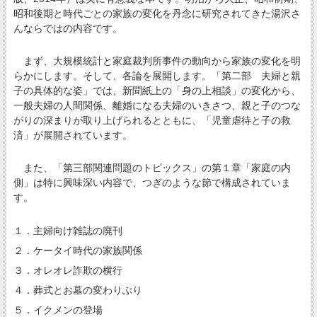
昭和後期と時代ごとの家族の変化を丹念に研究されてきた湯沢さ
んならではの内容です。
まず、大規模統計と家庭裁判所事件の動向から家族の変化を明
らかにします。そして、各論を展開します。「第二部 夫婦と親
子の具体的な姿」では、新聞紙上の「身の上相談」の変化から、
一般夫婦の人間関係、離婚になる夫婦のいきさつ、親と子のつな
がりの深まりが取り上げられるとともに、「児童虐待と子の救
済」が展開されています。
また、「第三部関連問題のトピックス」の第１章「家庭の内
側」は特に興味深い内容で、つぎのような節で構成されていま
す。
１．主婦向け雑誌の廃刊
２．ケータイ時代の家族関係
３．オレオレ詐欺の横行
４．葬式とお墓の変わりぶり
５．イクメンの登場