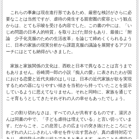
これらの事象は現在進行形であるため、厳密な検討がさらに必
要なことは当然ですが、虐待の発生する親密圏の変容という観点
からは、とても示唆を受ける内容でした。この書の中には、「い
じめ問題の日本人的特質」を取り上げた部分もあり、最後に「附
論 少子化克服のための生活改革」を論じて締めくくられるよう
に、日本の家族の現実分析から課題克服の議論を展開するアプロ
ーチにはとても納得がいきました。
家族と家族関係の文化は、西欧と日本で異なることは言うまで
もありません。谷崎潤一郎の小説『痴人の愛』に表されたわが国
における恋愛と近代夫婦のはしりは、日本の近代家族が欲を実現
するための器になりやすい傾きを当初から持っていたことを提示
しているように思えてなりません。それと同時に、家族を通じて
こそ育もうとしてきたそれぞれの人の幸せもあったでしょう。
この割り切れなさは、すべての人が共有するものです。湯沢さ
んは同書の中で、「子ども虐待は増えている」と言い切っていま
す。だからこそ、この息苦しさの広まりの突き抜けたところにそ
れぞれの人にふさわしい幸せを作り出す営みが、真の虐待対応で
あり、虐待防止の取り組みであると考えます。そのことを虐待の