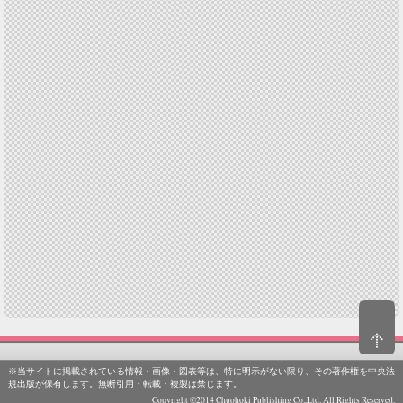
※当サイトに掲載されている情報・画像・図表等は、特に明示がない限り、その著作権を中央法
規出版が保有します。無断引用・転載・複製は禁じます。
Copyright ©2014 Chuohoki Publishing Co.,Ltd. All Rights Reserved.