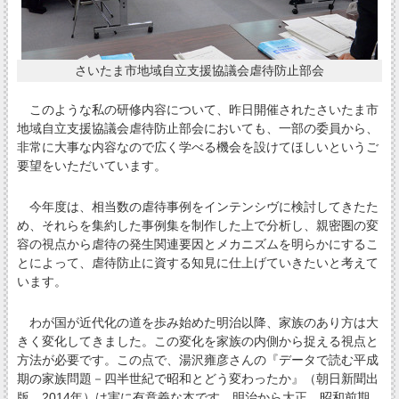
さいたま市地域自立支援協議会虐待防止部会
このような私の研修内容について、昨日開催されたさいたま市
地域自立支援協議会虐待防止部会においても、一部の委員から、
非常に大事な内容なので広く学べる機会を設けてほしいというご
要望をいただいています。
今年度は、相当数の虐待事例をインテンシヴに検討してきたた
め、それらを集約した事例集を制作した上で分析し、親密圏の変
容の視点から虐待の発生関連要因とメカニズムを明らかにするこ
とによって、虐待防止に資する知見に仕上げていきたいと考えて
います。
わが国が近代化の道を歩み始めた明治以降、家族のあり方は大
きく変化してきました。この変化を家族の内側から捉える視点と
方法が必要です。この点で、湯沢雍彦さんの『データで読む平成
期の家族問題－四半世紀で昭和とどう変わったか』（朝日新聞出
版、2014年）は実に有意義な本です。明治から大正、昭和前期、