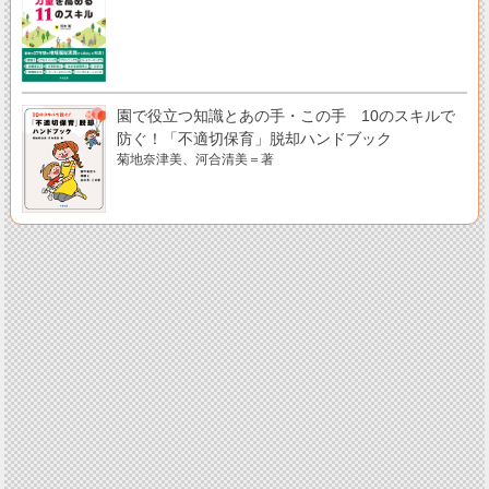
園で役立つ知識とあの手・この手 10のスキルで
防ぐ！「不適切保育」脱却ハンドブック
菊地奈津美、河合清美＝著