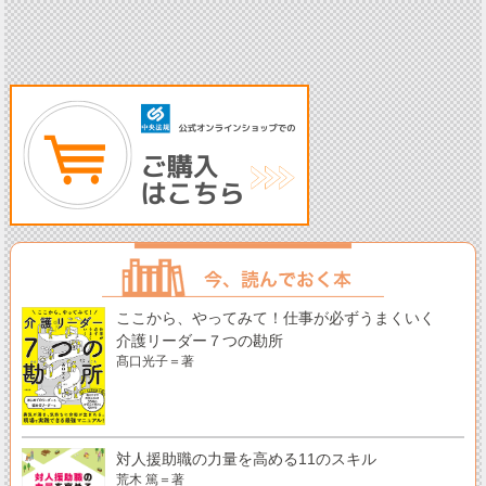
ここから、やってみて！仕事が必ずうまくいく
介護リーダー７つの勘所
髙口光子＝著
対人援助職の力量を高める11のスキル
荒木 篤＝著