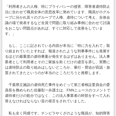
「利用者さんの人権、特にプライバシーの侵害、障害者虐待防止
法に合わせて職員全体の意思改革に努めています、職員が小グル
ープに分かれ其々のグループで人権、虐待について考え、全体会
議の場で発表するなど全員で問題に取り組み事例に合わせて討議
をおこない問題点があれば、すぐに対応して改善をしていま
す。」
もし、ここに記されている内容が本当に「特に力を入れて」取
り組まれていたとすれば、報道されたような刑事事件にも発展す
るほどの最重度の虐待事案が発生するはずはありません。法人事
業者として利用者とそのご家族を欺くだけの虚言を弄し、実際に
は虐待防止の取り組みはしないどころか、暴行・脅迫が容認・放
置されてきたというのが本当のところだろうと推察します。
千葉県立施設の虐待死亡事件をめぐって第三者検証委員会の委
員長を務められた佐藤彰一弁護士は、FNNニュースのコメントで
虐待者だけの処分ではなく、この法人事業者の幹部をすべて入れ
替えなければならない旨の発言をされていました。
私も全く同感です。チンピラやくざのような職員が、知的障害