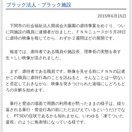
ブラック法人・ブラック施設
2015年6月15日
下関市の社会福祉法人開成会大藤園の虐待事案をめぐり、つい
に同施設の職員に逮捕者が出ました。ＦＮＮニュースが５月28日
に虐待の映像を報じてから、わずか２週間ほどの展開です。
報道では、虐待者である職員や施設長、理事長の実態を表す
生々しい映像が流されました。
まず、虐待者である職員です。映像を見せる前にＦＮＮの記者
がこの職員に虐待行為のことを訊ねると、そんなことは一切ない
と否定しておきながら、映像を突きつけられた途端にしどろもど
ろの弁解を始めます。
暴行と脅迫の場面で周囲の利用者が黙ったままの様子は、繰り
返される暴行・脅迫行為の前にただおびえているというだけでな
く、PTSDの症状であるかも知れません。いわゆる「凍てついた
凝視」のように無表情になっている様です。