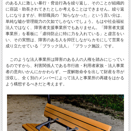
のある人に激しい暴行・脅迫行為を繰り返し、そのことが組織的
に容認・助長されてきたとしか考えることはできません。繰り返
しになりますが、幹部職員の「知らなかった」という言い分は、
単純な嘘か管理能力の欠如でしかないでしょう。もはや社会福祉
法人ではなく、障害者支援事業所でもありません。「障害者支援
事業所」を看板に「虐待防止に特に力を入れている」と虚言をい
い、その実態は、障害のある人を抑圧しながらカモにして営業を
成り立たせている「ブラック法人」「ブラック施設」です。
このような法人事業所は障害のある人の人権を踏みにじってい
るのですから、利害関係人である市行政・利用者家族・法人事業
者の意向いかんにかかわらず、一度解散命令を出して財産を市が
没収し、全く別のメンバーによって法人と事業所の再建をはかる
よう構想するべきだと考えます。