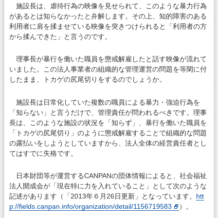
施設長は、虐待行為の映像を見せられて、このような暴力行為
があるとは知らなかったと弁解します。その上、知的障害のある
利用者に肩を揉ませている映像を突きつけられると「利用者の方
から揉んできた」と言うのです。
理事長が暴行を働いた職員を懲戒解雇したと話す映像が流れて
いました。この法人事業者の組織的な管理運営の問題を等閑に付
したまま、トカゲの尻尾切りをするのでしょうか。
施設長は日常化していた複数の職員による暴力・強迫行為を
「知らない」と言うだけで、管理責任が問われるべきです。理事
長は、このような施設の状況を「知らず」、暴行を働いた職員を
「トカゲの尻尾切り」のように懲戒解雇することで組織的な問題
の露払いをしようとしていますから、法人全体の経営責任者とし
てはすでに失格です。
日本財団等が運営するCANPANの団体情報によると、社会福祉
法人開成会が「現在特に力を入れていること」として次のような
記述があります（「2013年６月26日更新」となっています。
htt
p://fields.canpan.info/organization/detail/1156719583
）。