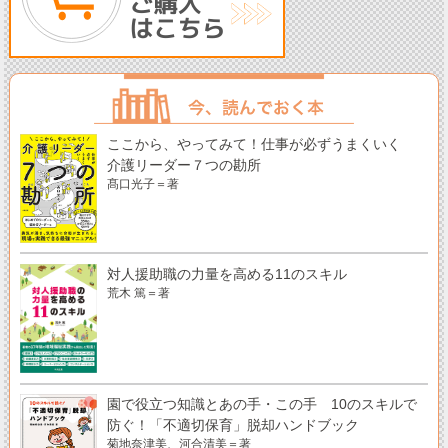
ここから、やってみて！仕事が必ずうまくいく
介護リーダー７つの勘所
髙口光子＝著
対人援助職の力量を高める11のスキル
荒木 篤＝著
園で役立つ知識とあの手・この手 10のスキルで
防ぐ！「不適切保育」脱却ハンドブック
菊地奈津美、河合清美＝著