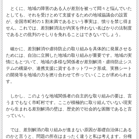
とくに、地域の障害のある人が差別を被って悶々と悩んでいた
としても、それを受けとめて支援するための地域協議会の設置
が、全国市町村の１割未満であるという事実は、憤りを禁じ得ま
せん。これでは、差別解消法が内実を伴わない名ばかりの法制度
であるとの批判のそしりを免れることはできないでしょう。
確かに、差別解消や虐待防止の取り組みを具体的に発展させる
ためには、自治に立脚した地域の取り組みが重要です。地域の実
情にもとづいて、地域の多様な関係者が差別解消・虐待防止シス
テムの構築や、連携支援に資するネットワーク形成、実務シート
の開発等を地域の力を撚り合わせて作っていくことが求められま
す。
しかし、このような地域関係者の自主的な取り組みの要は、言
うまでもなく市町村です。ここが積極的に取り組んでいない現実
から生まれる差別解消の壁は、歴史的で社会的な困難であると言
っていい。
では、差別解消の取り組みが進まない原因が基礎自治体にある
のかと言うと、問題の所在はまったく違うと私は考えます。分権