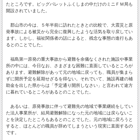
たところです。ビッグパレットふくしまの中だけのミニＦＭ局も
開設されていました。
郡山市の今は、５年半前に訪れたときとの比較で、大震災と原
発事故による被災から完全に復興したような活気を取り戻してい
ます。しかし、福祉関係者の話によると、残念な事態の進行もあ
るとのことでした。
福島第一原発の重大事故から避難を余儀なくされた施設や事業
所の中には、今日なお、さまざまな困難に直面しているところが
あります。避難解除があって元の地域に戻っても、職員が集まら
ずに開所予定を延期せざるを得ない。それでいて、施設再建の補
助金を出した県からは「予定通り開所しなさい」と言われて途方
に暮れているところがあるとのことでした。
あるいは、原発事故に伴って避難先の地域で事業継続をしてい
た法人事業所が、結局避難解除になった元の地域には戻らないこ
とを決定したところもあるとのことでした。元の地域に戻ろうと
すると、ほとんどの職員が辞めてしまうという現実に直面するの
です。