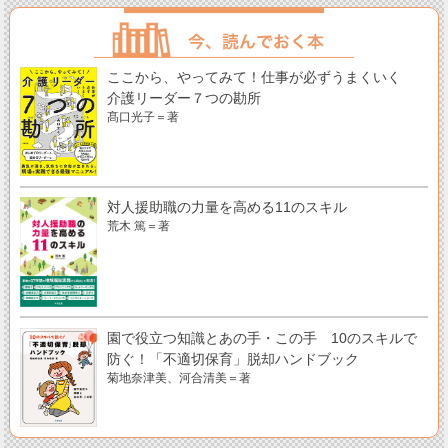
ここから、やってみて！仕事が必ずうまくいく
介護リーダー７つの勘所
髙口光子＝著
対人援助職の力量を高める11のスキル
荒木 篤＝著
園で役立つ知識とあの手・この手 10のスキルで
防ぐ！「不適切保育」脱却ハンドブック
菊地奈津美、河合清美＝著