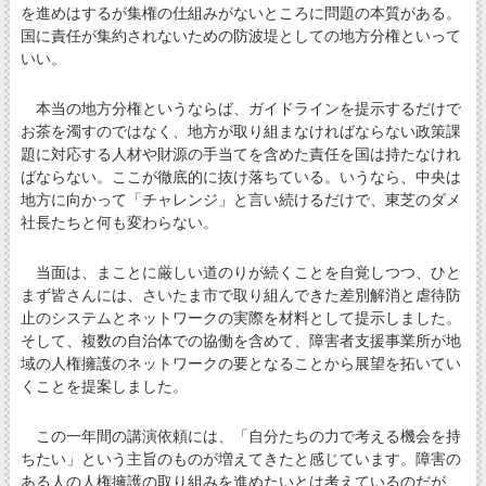
を進めはするが集権の仕組みがないところに問題の本質がある。
国に責任が集約されないための防波堤としての地方分権といって
いい。
本当の地方分権というならば、ガイドラインを提示するだけで
お茶を濁すのではなく、地方が取り組まなければならない政策課
題に対応する人材や財源の手当てを含めた責任を国は持たなけれ
ばならない。ここが徹底的に抜け落ちている。いうなら、中央は
地方に向かって「チャレンジ」と言い続けるだけで、東芝のダメ
社長たちと何も変わらない。
当面は、まことに厳しい道のりが続くことを自覚しつつ、ひと
まず皆さんには、さいたま市で取り組んできた差別解消と虐待防
止のシステムとネットワークの実際を材料として提示しました。
そして、複数の自治体での協働を含めて、障害者支援事業所が地
域の人権擁護のネットワークの要となることから展望を拓いてい
くことを提案しました。
この一年間の講演依頼には、「自分たちの力で考える機会を持
ちたい」という主旨のものが増えてきたと感じています。障害の
ある人の人権擁護の取り組みを進めたいとは考えているのだが、