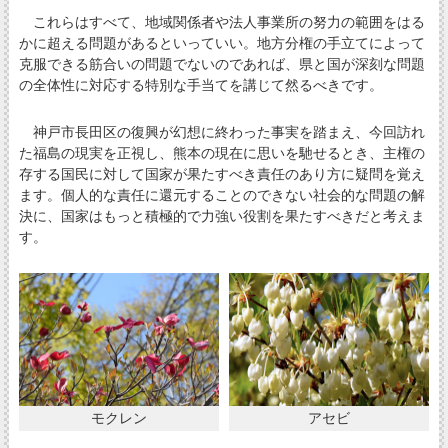
これらはすべて、地域関係者や法人事業所の努力の範囲をはる
かに超える問題があるといっていい。地方分権の手立てによって
克服できる筋合いの問題でないのであれば、県と国が深刻な問題
の全体性に対応する特別な手当てを講じて然るべきです。
神戸市長田区の復興が幻想に終わった事実を踏まえ、今回訪れ
た福島の現実を正視し、熊本の現在に思いを馳せるとき、主権の
存する国民に対して国家が果たすべき責任のあり方に疑問を覚え
ます。個人的な責任に還元することのできない社会的な問題の解
決に、国家はもっと積極的で力強い役割を果たすべきだと考えま
す。
モクレン
アセビ