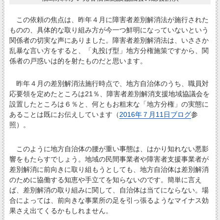
この依頼の焦点は、昨年４月に障害者差別解消法が施行された
ものの、具体的な取り組み方が今一つ鮮明になっていないという
関係者の切実な声にありました。障害者差別解消法は、いささか
乱暴な言い方をすると、「丸投げ型」地方分権施策ですから、関
係者の戸惑いは的を射たものだと思います。
昨年４月の差別解消法施行時点で、地方自治体のうち、職員対
応要領を定めたところは21％、障害者差別解消支援地域協議会を
設置したところは６％と、何ともお粗末な「地方分権」の実態に
あることは既にお伝えしています（
2016年７月11日ブログ
参
照）。
このように地方自治体の腰が重い事態は、はかり知れない悪影
響をもたらすでしょう。地域の民間事業者や障害者支援事業者が
差別解消に前向きに取り組もうとしても、地方自治体は差別解消
のために協働する知恵や手立てを知らないのです。簡単に言え
ば、差別解消の取り組みに関して、自治体は当てにならない。場
合によっては、前向きな事業所の足を引っ張るようなマイナス効
果さえ出てくるかもしれません。