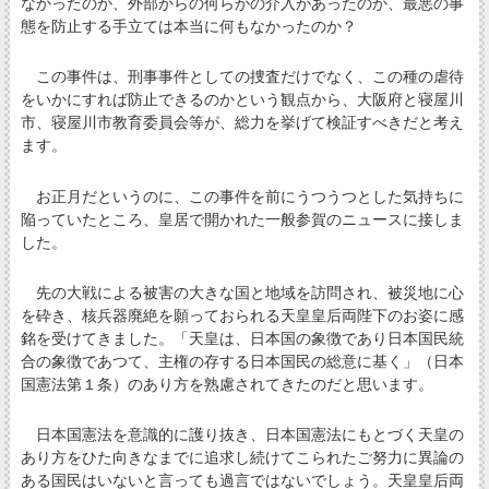
なかったのか、外部からの何らかの介入があったのか、最悪の事
態を防止する手立ては本当に何もなかったのか？
この事件は、刑事事件としての捜査だけでなく、この種の虐待
をいかにすれば防止できるのかという観点から、大阪府と寝屋川
市、寝屋川市教育委員会等が、総力を挙げて検証すべきだと考え
ます。
お正月だというのに、この事件を前にうつうつとした気持ちに
陥っていたところ、皇居で開かれた一般参賀のニュースに接しま
した。
先の大戦による被害の大きな国と地域を訪問され、被災地に心
を砕き、核兵器廃絶を願っておられる天皇皇后両陛下のお姿に感
銘を受けてきました。「天皇は、日本国の象徴であり日本国民統
合の象徴であつて、主権の存する日本国民の総意に基く」（日本
国憲法第１条）のあり方を熟慮されてきたのだと思います。
日本国憲法を意識的に護り抜き、日本国憲法にもとづく天皇の
あり方をひた向きなまでに追求し続けてこられたご努力に異論の
ある国民はいないと言っても過言ではないでしょう。天皇皇后両