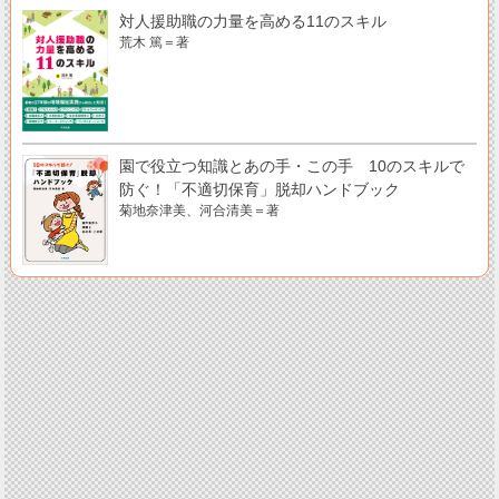
対人援助職の力量を高める11のスキル
荒木 篤＝著
園で役立つ知識とあの手・この手 10のスキルで
防ぐ！「不適切保育」脱却ハンドブック
菊地奈津美、河合清美＝著