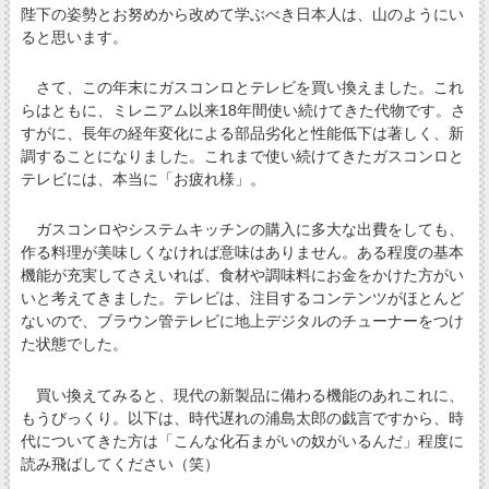
陛下の姿勢とお努めから改めて学ぶべき日本人は、山のようにい
ると思います。
さて、この年末にガスコンロとテレビを買い換えました。これ
らはともに、ミレニアム以来18年間使い続けてきた代物です。さ
すがに、長年の経年変化による部品劣化と性能低下は著しく、新
調することになりました。これまで使い続けてきたガスコンロと
テレビには、本当に「お疲れ様」。
ガスコンロやシステムキッチンの購入に多大な出費をしても、
作る料理が美味しくなければ意味はありません。ある程度の基本
機能が充実してさえいれば、食材や調味料にお金をかけた方がい
いと考えてきました。テレビは、注目するコンテンツがほとんど
ないので、ブラウン管テレビに地上デジタルのチューナーをつけ
た状態でした。
買い換えてみると、現代の新製品に備わる機能のあれこれに、
もうびっくり。以下は、時代遅れの浦島太郎の戯言ですから、時
代についてきた方は「こんな化石まがいの奴がいるんだ」程度に
読み飛ばしてください（笑）