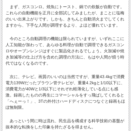
まず、ガスコンロ。焼魚にトースト、鍋での炊飯が自動です。
これらの自動機能を正月に全部試してみましたが、まことに塩梅
のいい出来上がりです。しかも、きちんと自動消火までしてくれ
ますから、下手な人間が調理するより、よほど優れています。
今のところ自動調理の機能は限られていますが、いずれここに
人工知能が加わって、あらゆる料理が自動で調理できるガスコン
ロやオーブンレンジはすぐに製品化されるでしょう。火加減や焼
き加減等の仕上げ方を含めた調理の方法に、もはや人間が煩う時
代ではなくなるのです。
次に、テレビ。画質のいいのは当然ですが、重量43.4kgで消費
電力139Wだったブラウン管テレビが、重量4.2kgと1/10以下に、
消費電力が40Wと1/3以下にそれぞれ軽薄化している点にも感
激。録画したものの再生にコマーシャルをすっ飛ばしてくれると
「へぇーっ！」、3Tの外付けハードディスクにつなぐと録画もほ
ぼ無制限。
あっという間に時は流れ、民生品を構成する科学技術の基盤が
抜本的な転換をした印象を持たざるを得ません。