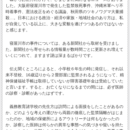
した。大阪府寝屋川市で発生した監禁致死事件、沖縄米軍ヘリ不
時着事件、憲法改正をめぐる議論、秋田県のツキノワグマ大量捕
殺…。日本における政治・経済や家族・地域社会のあり方は、私
が自覚している以上に、大きな変貌を遂げつつあるのではないか
と感じます。
寝屋川市の事件については、ある新聞社から取材を受けまし
た。新聞社から寄せられる情報量が数時間ごとに更新され増えて
いくにつれて、ますます謎は深まるばかりです。
伝え聞くところによると、小学校６年生の時に発症し、それ以
来不登校、16歳辺りから２畳部屋に監禁されるようになって、精
神保健福祉手帳は取得していないが障害基礎年金は受給していた
と言います。すると、お亡くなりになるまでの間には、必ず医師
の診察・診断があったはずです。
義務教育諸学校の先生方は訪問による面接をしたことがあるの
か、どのような考えの運びから両親の徹底した監禁隔離がはじま
ったのか、地域の保健所によるアウトリーチは何もなかったの
か、診察した医師は何らかの異常な事態への気づきや疑いを持た