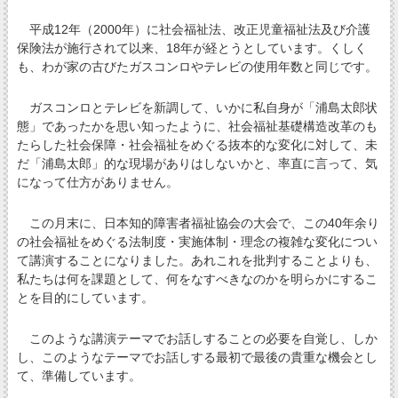
平成12年（2000年）に社会福祉法、改正児童福祉法及び介護
保険法が施行されて以来、18年が経とうとしています。くしく
も、わが家の古びたガスコンロやテレビの使用年数と同じです。
ガスコンロとテレビを新調して、いかに私自身が「浦島太郎状
態」であったかを思い知ったように、社会福祉基礎構造改革のも
たらした社会保障・社会福祉をめぐる抜本的な変化に対して、未
だ「浦島太郎」的な現場がありはしないかと、率直に言って、気
になって仕方がありません。
この月末に、日本知的障害者福祉協会の大会で、この40年余り
の社会福祉をめぐる法制度・実施体制・理念の複雑な変化につい
て講演することになりました。あれこれを批判することよりも、
私たちは何を課題として、何をなすべきなのかを明らかにするこ
とを目的にしています。
このような講演テーマでお話しすることの必要を自覚し、しか
し、このようなテーマでお話しする最初で最後の貴重な機会とし
て、準備しています。