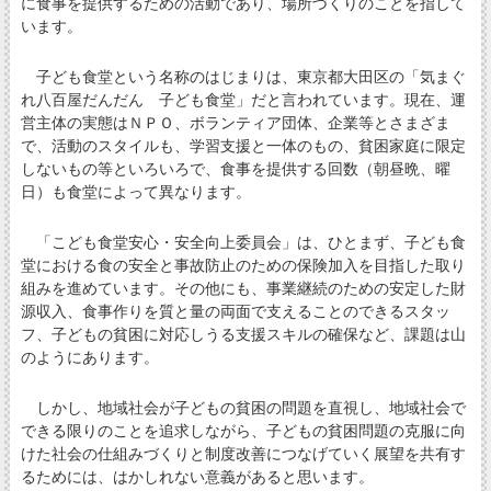
に食事を提供するための活動であり、場所づくりのことを指して
います。
子ども食堂という名称のはじまりは、東京都大田区の「気まぐ
れ八百屋だんだん 子ども食堂」だと言われています。現在、運
営主体の実態はＮＰＯ、ボランティア団体、企業等とさまざま
で、活動のスタイルも、学習支援と一体のもの、貧困家庭に限定
しないもの等といろいろで、食事を提供する回数（朝昼晩、曜
日）も食堂によって異なります。
「こども食堂安心・安全向上委員会」は、ひとまず、子ども食
堂における食の安全と事故防止のための保険加入を目指した取り
組みを進めています。その他にも、事業継続のための安定した財
源収入、食事作りを質と量の両面で支えることのできるスタッ
フ、子どもの貧困に対応しうる支援スキルの確保など、課題は山
のようにあります。
しかし、地域社会が子どもの貧困の問題を直視し、地域社会で
できる限りのことを追求しながら、子どもの貧困問題の克服に向
けた社会の仕組みづくりと制度改善につなげていく展望を共有す
るためには、はかしれない意義があると思います。