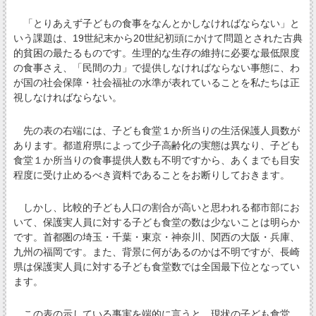
「とりあえず子どもの食事をなんとかしなければならない」と
いう課題は、19世紀末から20世紀初頭にかけて問題とされた古典
的貧困の最たるものです。生理的な生存の維持に必要な最低限度
の食事さえ、「民間の力」で提供しなければならない事態に、わ
が国の社会保障・社会福祉の水準が表れていることを私たちは正
視しなければならない。
先の表の右端には、子ども食堂１か所当りの生活保護人員数が
あります。都道府県によって少子高齢化の実態は異なり、子ども
食堂１か所当りの食事提供人数も不明ですから、あくまでも目安
程度に受け止めるべき資料であることをお断りしておきます。
しかし、比較的子ども人口の割合が高いと思われる都市部にお
いて、保護実人員に対する子ども食堂の数は少ないことは明らか
です。首都圏の埼玉・千葉・東京・神奈川、関西の大阪・兵庫、
九州の福岡です。また、背景に何があるのかは不明ですが、長崎
県は保護実人員に対する子ども食堂数では全国最下位となってい
ます。
この表の示している事実を端的に言うと、現状の子ども食堂