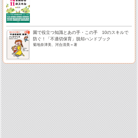
園で役立つ知識とあの手・この手 10のスキルで
防ぐ！「不適切保育」脱却ハンドブック
菊地奈津美、河合清美＝著