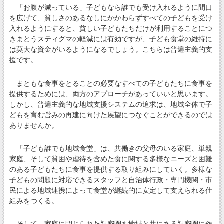
「お腹が減っている」子どもなら誰でも受け入れるように間口
を広げて、貧しさのあるなしにかかわらずすべての子どもを受け
入れるようにすると、貧しい子どもたちだけが利用することにつ
きまとうスティグマの軽減には有効ですが、子ども食堂の維持に
は莫大な資金がいるようになるでしょう。こちらは普遍主義的支
援です。
まともな食事をとることの必要なすべての子どもたちに食事を
提供するためには、両方のアプローチがあっていいと思います。
しかし、普遍主義的な地域支援システムの追求は、地域全体で子
どもを育む営みの再建に向けた展望につなぐことができるのでは
ありませんか。
「子ども誰でも地域食堂」は、共働きの父母のいる家庭、単親
家庭、そして貧困や虐待を含めた食に関する多様なニーズと困難
のある子どもたちに食事を提供する取り組みにしていく。多様な
子どもの問題に対応できるスタッフと自治体行政・専門機関・市
民による地域連携によって食堂が継続的に安定して支えられる仕
組みをつくる。
そして、家庭に閉じられた親密圏を地域と共にある親密圏に作