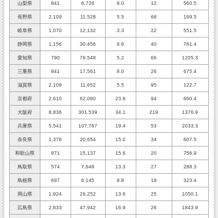
山梨県
841
6,726
8.0
12
560.5
長野県
2,109
11,528
5.5
68
169.5
岐阜県
1,070
12,132
3.3
22
551.5
静岡県
1,156
30,456
6.6
40
761.4
愛知県
790
79,548
5.2
66
1205.3
三重県
841
17,561
8.0
26
675.4
滋賀県
2,109
11,652
5.5
95
122.7
京都府
2,610
62,080
23.8
94
660.4
大阪府
8,836
301,539
34.1
219
1376.9
兵庫県
5,541
107,767
19.4
53
2033.3
奈良県
1,376
20,654
15.0
34
607.5
和歌山県
971
15,137
15.6
20
756.9
鳥取県
574
7,648
13.3
27
288.3
島根県
697
6,145
8.8
19
323.4
岡山県
1,924
26,252
13.6
25
1050.1
広島県
2,833
47,942
16.9
26
1843.9