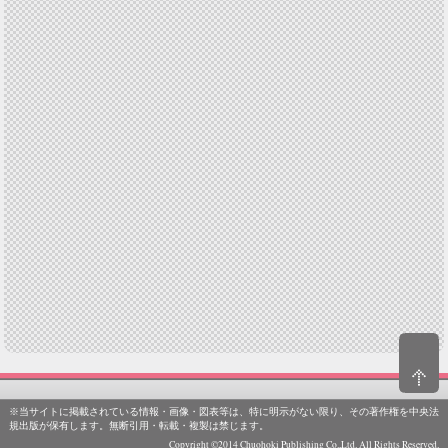
※当サイトに掲載されている情報・画像・図表等は、特に明示がない限り、その著作権を中央法
規出版が保有します。無断引用・転載・複製は禁じます。
Copyright ©2014 Chuohoki Publishing Co.,Ltd. All Rights Reserved.