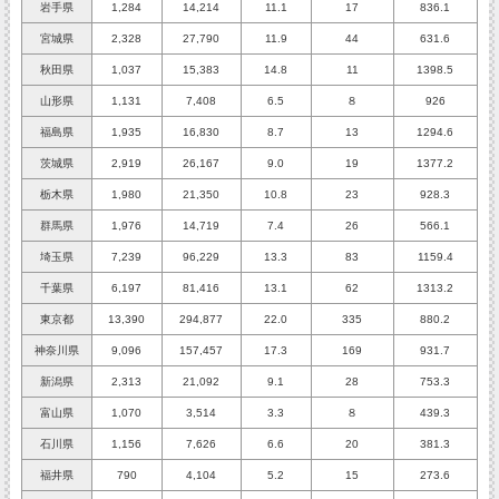
岩手県
1,284
14,214
11.1
17
836.1
宮城県
2,328
27,790
11.9
44
631.6
秋田県
1,037
15,383
14.8
11
1398.5
山形県
1,131
7,408
6.5
８
926
福島県
1,935
16,830
8.7
13
1294.6
茨城県
2,919
26,167
9.0
19
1377.2
栃木県
1,980
21,350
10.8
23
928.3
群馬県
1,976
14,719
7.4
26
566.1
埼玉県
7,239
96,229
13.3
83
1159.4
千葉県
6,197
81,416
13.1
62
1313.2
東京都
13,390
294,877
22.0
335
880.2
神奈川県
9,096
157,457
17.3
169
931.7
新潟県
2,313
21,092
9.1
28
753.3
富山県
1,070
3,514
3.3
８
439.3
石川県
1,156
7,626
6.6
20
381.3
福井県
790
4,104
5.2
15
273.6