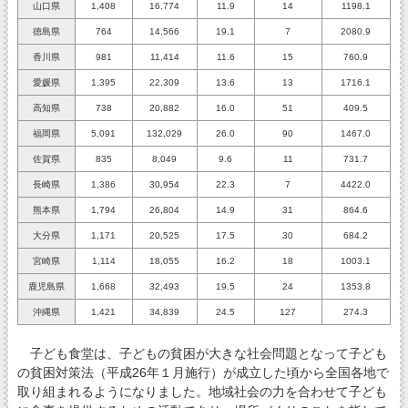
山口県
1,408
16,774
11.9
14
1198.1
徳島県
764
14,566
19.1
７
2080.9
香川県
981
11,414
11.6
15
760.9
愛媛県
1,395
22,309
13.6
13
1716.1
高知県
738
20,882
16.0
51
409.5
福岡県
5,091
132,029
26.0
90
1467.0
佐賀県
835
8,049
9.6
11
731.7
長崎県
1,386
30,954
22.3
７
4422.0
熊本県
1,794
26,804
14.9
31
864.6
大分県
1,171
20,525
17.5
30
684.2
宮崎県
1,114
18,055
16.2
18
1003.1
鹿児島県
1,668
32,493
19.5
24
1353.8
沖縄県
1,421
34,839
24.5
127
274.3
子ども食堂は、子どもの貧困が大きな社会問題となって子ども
の貧困対策法（平成26年１月施行）が成立した頃から全国各地で
取り組まれるようになりました。地域社会の力を合わせて子ども