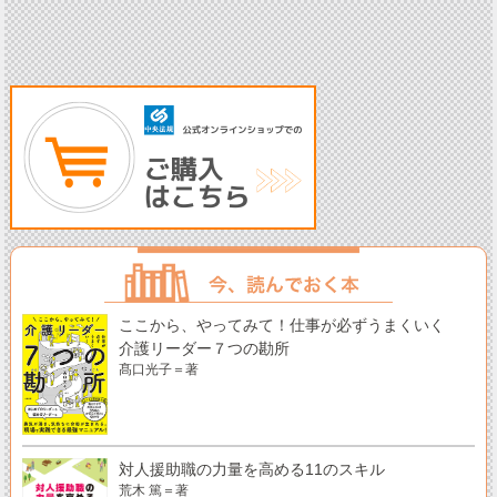
ここから、やってみて！仕事が必ずうまくいく
介護リーダー７つの勘所
髙口光子＝著
対人援助職の力量を高める11のスキル
荒木 篤＝著