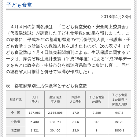
子ども食堂
2018年4月23日
４月４日の新聞各紙は、「こども食堂安心・安全向上委員会」
（代表湯浅誠）が調査した子ども食堂数の結果を報じました。こ
の結果に、平成26年の都道府県別の生活保護実人員・保護率・子
ども食堂１ヵ所当りの保護人員を加えたものが、次の表です（子
ども食堂数は４月４日読売新聞朝刊による。生活保護に関するデ
ータは、厚労省厚生統計要覧（平成28年度）にある平成26年デー
タをもとに政令市・中核市分を都道府県単位に集計し直し、同年
の総務省人口推計と併せて宗澤が作成した）。
表 都道府県別生活保護率と子ども食堂数
子ども食堂
人口
生活保護
保護率
子ども食堂
都道府県
１か所当り
（千人）
実人員
人口千対
か所数
保護人員数
全 国
127,083
2,165,895
17.0
2,286
947.5
北海道
5,400
170,861
31.6
113
1512.0
青森県
1,321
30,406
23.0
８
3800.8