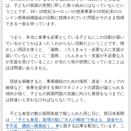
は、子どもの貧困の実態に即した取り組みにはなっていないとい
うことです。18～19世紀ヨーロッパの慈善事業や19世紀末のロ
ンドン慈善組織協会の活動に指摘されていた問題がそのまま指摘
できる一面を持っています。
つまり、本当に食事を必要としている子どもにこの活動が届い
ているかどうかはまったくわからない活動だということです。懐
かしい用語を使うと、「漏救」（ろうきゅう－必要な人に支援が
届いていないこと）に「濫救」（らんきゅう－支援が不必要な人
が支援を受けていること）が当たり前の状態になっていることは
ほぼ間違いありません。
現状を俯瞰すると、事業継続のための場所・資金・スタッフの
確保など、食事を提供する側のマネジメントの課題が論じられる
傾向が強く、子どもの貧困問題の克服に向けた展望をもつまでに
は程遠いと言わなければならないでしょう。
子ども食堂の数が新聞各紙で報じられた同じ日に、西日本新聞
は
「『子ども食堂』急増の陰に“大人の都合”で休止も 資金や人
手不足 継続へ模索続く」
と題する記事を配信しています。こ