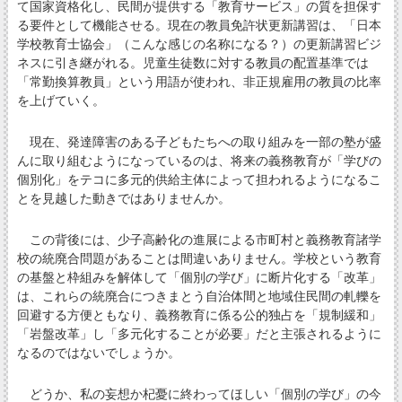
て国家資格化し、民間が提供する「教育サービス」の質を担保す
る要件として機能させる。現在の教員免許状更新講習は、「日本
学校教育士協会」（こんな感じの名称になる？）の更新講習ビジ
ネスに引き継がれる。児童生徒数に対する教員の配置基準では
「常勤換算教員」という用語が使われ、非正規雇用の教員の比率
を上げていく。
現在、発達障害のある子どもたちへの取り組みを一部の塾が盛
んに取り組むようになっているのは、将来の義務教育が「学びの
個別化」をテコに多元的供給主体によって担われるようになるこ
とを見越した動きではありませんか。
この背後には、少子高齢化の進展による市町村と義務教育諸学
校の統廃合問題があることは間違いありません。学校という教育
の基盤と枠組みを解体して「個別の学び」に断片化する「改革」
は、これらの統廃合につきまとう自治体間と地域住民間の軋轢を
回避する方便ともなり、義務教育に係る公的独占を「規制緩和」
「岩盤改革」し「多元化することが必要」だと主張されるように
なるのではないでしょうか。
どうか、私の妄想か杞憂に終わってほしい「個別の学び」の今