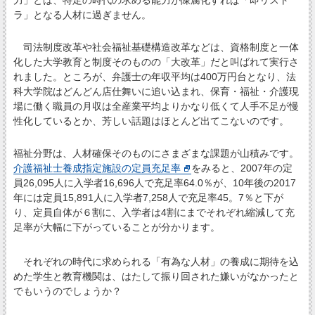
ラ」となる人材に過ぎません。
司法制度改革や社会福祉基礎構造改革などは、資格制度と一体
化した大学教育と制度そのものの「大改革」だと叫ばれて実行さ
れました。ところが、弁護士の年収平均は400万円台となり、法
科大学院はどんどん店仕舞いに追い込まれ、保育・福祉・介護現
場に働く職員の月収は全産業平均よりかなり低くて人手不足が慢
性化しているとか、芳しい話題はほとんど出てこないのです。
福祉分野は、人材確保そのものにさまざまな課題が山積みです。
介護福祉士養成指定施設の定員充足率
をみると、2007年の定
員26,095人に入学者16,696人で充足率64.0％が、10年後の2017
年には定員15,891人に入学者7,258人で充足率45。7％と下が
り、定員自体が６割に、入学者は4割にまでそれぞれ縮減して充
足率が大幅に下がっていることが分かります。
それぞれの時代に求められる「有為な人材」の養成に期待を込
めた学生と教育機関は、はたして振り回された嫌いがなかったと
でもいうのでしょうか？