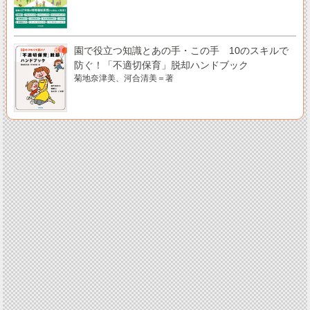
園で役立つ知識とあの手・この手 10のスキルで
防ぐ！「不適切保育」脱却ハンドブック
菊地奈津美、河合清美＝著