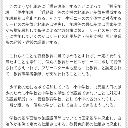
このような仕組みに「構造改革」することによって、「授産施
設」「更生施設」「通勤寮」等の支援の枠組みと基盤を構成する
施設種別は廃止される。そこで、生活ニーズの全体性に対応する
サービスの基盤と枠組みは消失し、施設等の最低基準は国家基準
から規制緩和して条例による地方分権に替え、サービスをどのよ
うに実施していくのかはサービス利用契約・個別支援計画と事業
所の経営・運営の課題とする。
これらのことを義務教育に当てはめるとすれば、一定の要件を
満たすことを条件に、個別の教育サービスがニーズに即して提供
されてさえいれば、フリースクールも塾も「公教育」と認定され
て「教育事業者報酬」が支払われることになる。
少子化の進む地域で増加している「小中学校」（児童人口の減
少のために小学校と中学校を単独では設置できないことに対応す
る設置形態）を「義務教育学校」として小中の区分をなくし、
「飛び級」も「個別の学び」として自由にできるようになる。
学校の基準面積や施設設備等については国家基準を廃止し、自
治体が条例で定める仕組みにする。教員免許状の仕組みは廃止し