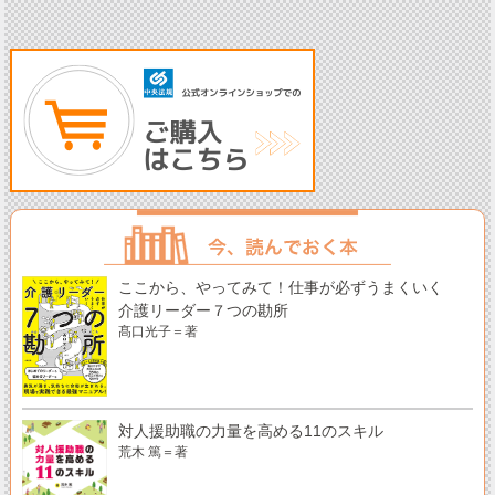
ここから、やってみて！仕事が必ずうまくいく
介護リーダー７つの勘所
髙口光子＝著
対人援助職の力量を高める11のスキル
荒木 篤＝著