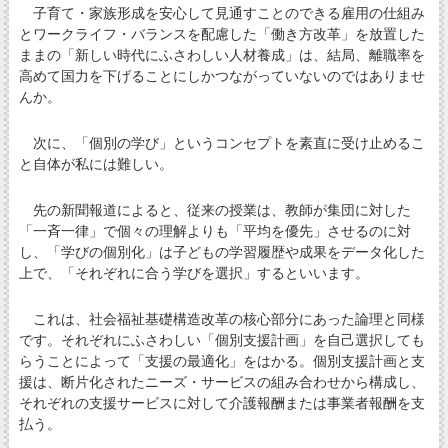
子育て・家族形成を安心して見通すことのできる雇用の仕組み
とワークライフ・バランスを配慮した「働き方改革」を放置した
ままの「新しい時代にふさわしい人材養成」は、結局、離職率を
高めて国力を下げることにしかつながっていないのではありませ
んか。
次に、「個別の学び」というコンセプトを素直に受け止めるこ
と自体が私には難しい。
先の新聞報道によると、従来の授業は、教師が集団に対した
「一斉一律」で個々の理解よりも「平均を優先」させるのに対
し、「学びの個別化」は子どもの学習履歴や成果をデータ化した
上で、「それぞれに合う学びを選択」するといいます。
これは、社会福祉基礎構造改革の核心部分にあった論理と同様
です。それぞれにふさわしい「個別支援計画」を自己選択しても
らうことによって「支援の最適化」をはかる。個別支援計画と支
援は、断片化されたニーズ・サービスの組み合わせから構成し、
それぞれの支援サービスに対して介護報酬または事業者報酬を支
払う。