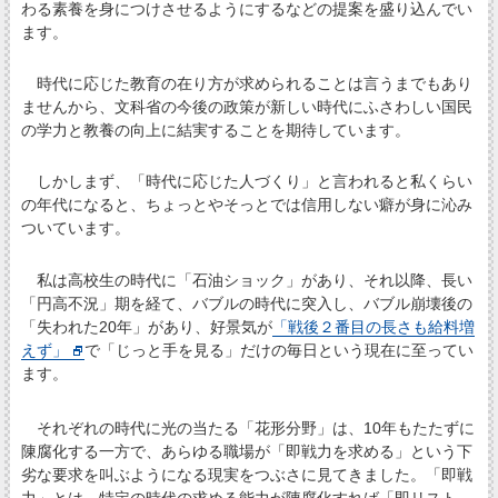
わる素養を身につけさせるようにするなどの提案を盛り込んでい
ます。
時代に応じた教育の在り方が求められることは言うまでもあり
ませんから、文科省の今後の政策が新しい時代にふさわしい国民
の学力と教養の向上に結実することを期待しています。
しかしまず、「時代に応じた人づくり」と言われると私くらい
の年代になると、ちょっとやそっとでは信用しない癖が身に沁み
ついています。
私は高校生の時代に「石油ショック」があり、それ以降、長い
「円高不況」期を経て、バブルの時代に突入し、バブル崩壊後の
「失われた20年」があり、好景気が
「戦後２番目の長さも給料増
えず」
で「じっと手を見る」だけの毎日という現在に至ってい
ます。
それぞれの時代に光の当たる「花形分野」は、10年もたたずに
陳腐化する一方で、あらゆる職場が「即戦力を求める」という下
劣な要求を叫ぶようになる現実をつぶさに見てきました。「即戦
力」とは、特定の時代の求める能力が陳腐化すれば「即リスト