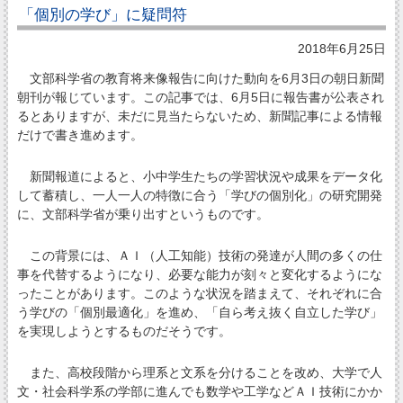
「個別の学び」に疑問符
2018年6月25日
文部科学省の教育将来像報告に向けた動向を6月3日の朝日新聞
朝刊が報じています。この記事では、6月5日に報告書が公表され
るとありますが、未だに見当たらないため、新聞記事による情報
だけで書き進めます。
新聞報道によると、小中学生たちの学習状況や成果をデータ化
して蓄積し、一人一人の特徴に合う「学びの個別化」の研究開発
に、文部科学省が乗り出すというものです。
この背景には、ＡＩ（人工知能）技術の発達が人間の多くの仕
事を代替するようになり、必要な能力が刻々と変化するようにな
ったことがあります。このような状況を踏まえて、それぞれに合
う学びの「個別最適化」を進め、「自ら考え抜く自立した学び」
を実現しようとするものだそうです。
また、高校段階から理系と文系を分けることを改め、大学で人
文・社会科学系の学部に進んでも数学や工学などＡＩ技術にかか