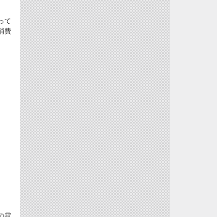
って
消費
の雹