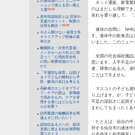
介護現場のコミュニケー
ネット通販、家電量販
ションで使える言い換え
のはまだしも理解でき
３選
NEW!
呆れを通り越して、「
若年性認知症とは 症状や
支援のポイント、制度の
活用を解説！
NEW!
連休の合間に、NHK
今さら聞けない 保育士等
す。連休中の飲食店は
キャリアアップ研修の基
本のき
いました。このニュー
離職防止・次世代育成・
メンタルヘルス向上に役
全国の社会福祉施設は
立つ！「心理的安全性」
の高い医療現場のつくり
思います。人手不足の
かた
者、障害のある人、虐
「不適切な保育」は防げ
ことはできません。
る？子どもの権利から予
防・解決の糸口を考える
マスコミの子ども虐待
高齢者のエンドオブライ
フ・ケアの質は、多職種
り上げます。が、子ど
で高めるもの。ケアを管
不足の深刻さに起因す
理する者にはどんなスキ
ルが必要？
まわしてもまったくあ
訪問看護の報酬請求を間
違えずに行いたい！
たとえば、仙台の牛タ
認知症ある人への 経済
対する仙台市の連休中
支援に使える社会保障制
度ベスト３
公共放送と拍手喝采し