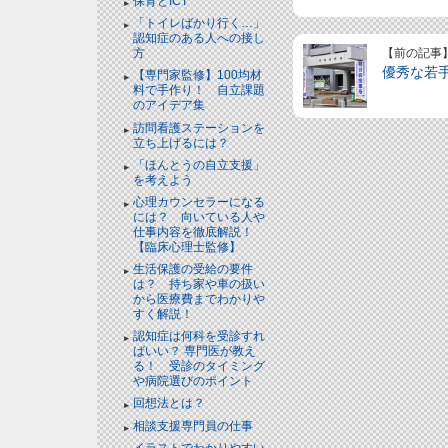
保育とICT
「トイレばかり行く…」
認知症のある人への接し
【前の記事
方
優秀な若
【専門家監修】100均材
料で手作り！ 自立課題
のアイデア集
訪問看護ステーションを
立ち上げるには？
「ほんとうの自立支援」
を考えよう
心理カウンセラーになる
には？ 向いている人や
仕事内容を徹底解説！
【臨床心理士監修】
生活保護の受給の要件
は？ 持ち家や車の扱い
から医療費までわかりや
すく解説！
認知症は何科を受診すれ
ばいい？ 専門医が教え
る！ 受診のタイミング
や病院選びのポイント
回想法とは？
相談支援専門員の仕事
イラストでわかりやすい