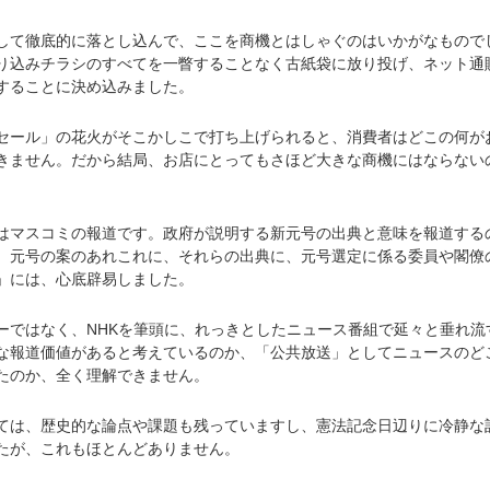
て徹底的に落とし込んで、ここを商機とはしゃぐのはいかがなもので
り込みチラシのすべてを一瞥することなく古紙袋に放り投げ、ネット通
することに決め込みました。
ール」の花火がそこかしこで打ち上げられると、消費者はどこの何が
きません。だから結局、お店にとってもさほど大きな商機にはならない
マスコミの報道です。政府が説明する新元号の出典と意味を報道する
、元号の案のあれこれに、それらの出典に、元号選定に係る委員や閣僚
」には、心底辟易しました。
ではなく、NHKを筆頭に、れっきとしたニュース番組で延々と垂れ流
な報道価値があると考えているのか、「公共放送」としてニュースのど
たのか、全く理解できません。
は、歴史的な論点や課題も残っていますし、憲法記念日辺りに冷静な
たが、これもほとんどありません。