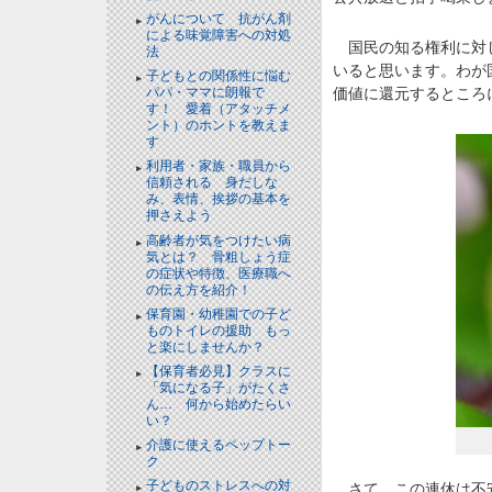
がんについて 抗がん剤
による味覚障害への対処
国民の知る権利に対し
法
いると思います。わが
子どもとの関係性に悩む
パパ・ママに朗報で
価値に還元するところ
す！ 愛着（アタッチメ
ント）のホントを教えま
す
利用者・家族・職員から
信頼される 身だしな
み、表情、挨拶の基本を
押さえよう
高齢者が気をつけたい病
気とは？ 骨粗しょう症
の症状や特徴、医療職へ
の伝え方を紹介！
保育園・幼稚園での子ど
ものトイレの援助 もっ
と楽にしませんか？
【保育者必見】クラスに
「気になる子」がたくさ
ん… 何から始めたらい
い？
介護に使えるペップトー
ク
子どものストレスへの対
さて、この連休は不安