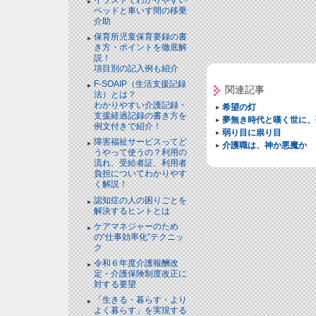
ベッドと⾞いす間の移乗
介助
保育所児童保育要録の書
き方・ポイントを徹底解
説！
項目別の記入例も紹介
F-SOAIP（生活支援記録
関連記事
法）とは？
わかりやすい介護記録・
希望の灯
支援経過記録の書き方を
夢無き時代と嘆く世に、
例文付きで紹介！
弱り目に祟り目
障害福祉サービスってど
介護職は、神か悪魔か
うやって使うの？利用の
流れ、受給者証、利用者
負担についてわかりやす
く解説！
認知症の人の困りごとを
解決するヒントとは
ケアマネジャーのため
の“仕事効率化”テクニッ
ク
令和６年度介護報酬改
定・介護保険制度改正に
対する要望
「生きる・暮らす・より
よく暮らす」を実現する