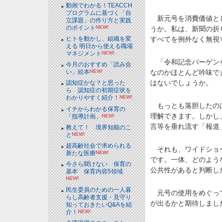
動画でわかる！TEACCH
プログラムに基づく「自
新元号を消費価値とし
立課題」の作り方と実践
のポイント
NEW!
うか。私は、新聞の折
すべてを例外なく無視
ヒトを動かし、組織を変
える 明日から使える職場
マネジメント
NEW!
「令和記念バーゲンセ
今月のおすすめ「読み合
なのかほとんど吟味で
い」絵本
NEW!
はないでしょうか。
認知症かな？と思った
ら 認知症の初期症状を
わかりやすく紹介！
NEW!
もっとも落胆したのは
イチからわかる保育の
理解できます。しかし
「指導計画」
NEW!
言等を垂れ流す「報道
教えて！ 境界知能のこ
と
NEW!
超高齢社会で求められる
それも、ワイドショー
新たな医療
NEW!
です。一体、どのよう
今さら聞けない 保育の
公共性があると判断し
基本 保育内容5領域
NEW!
民生委員のための一人暮
元号の使用をめぐって
らし高齢者支援・見守り
が出るかと期待しまし
知っておきたいQ&Aを紹
介！
NEW!