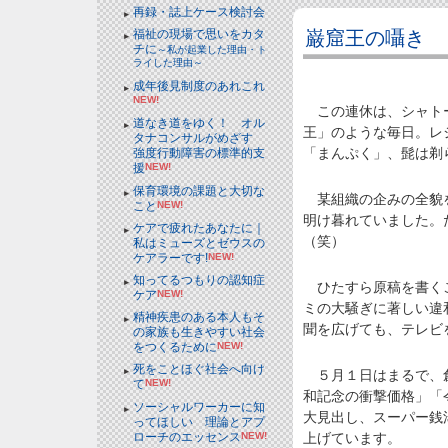
再録・誌上ケース検討会
巌窟王の囁き
福祉の現場で思いをカタ
チに
～私が起業した理由・ト
ライした理由～
成年後見制度のあれこれ
NEW!
この連休は、シャトー
道なき道をゆく！ オル
王」のような毎日。レ
タナコンサルがめざす
「まんぷく」、髭は剃
強度行動障害の標準的支
援
NEW!
保育環境の課題と大切な
某組織の企みの全貌を
こと
NEW!
明け暮れていました。
ケアで疲れたあなたに｜
（笑）
私はミューズとゼウスの
ケアラーです!
NEW!
知ってるつもりの認知症
ひたすら原稿を書くこ
ケア
NEW!
ミの大騒ぎに著しい違
精神疾患のある本人もそ
聞を広げても、テレビ
の家族も生きやすい社会
をつくるために
NEW!
死をことほぐ社会へ向け
５月１日はまるで、創
て
NEW!
和記念の衝撃価格」「
ソーシャルワーカーに知
大見出し、スーパー銭
ってほしい 理論とアプ
ローチのエッセンス
NEW!
上げています。