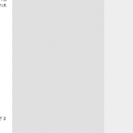
の木
ざま