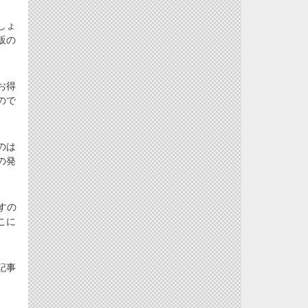
しょ
販の
お得
ので
のは
の発
すの
こに
記事