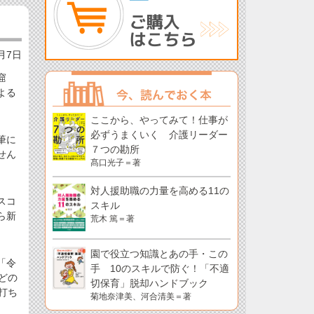
5月7日
窟
よる
ここから、やってみて！仕事が
必ずうまくいく 介護リーダー
筆に
７つの勘所
せん
髙口光子＝著
対人援助職の力量を高める11の
スコ
スキル
ら新
荒木 篤＝著
園で役立つ知識とあの手・この
「令
手 10のスキルで防ぐ！「不適
どの
切保育」脱却ハンドブック
打ち
菊地奈津美、河合清美＝著