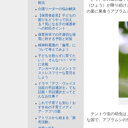
処法
（ひょう）が降り続け
介護リーダーの悩み解決
の葉に巣食うアブラム
【保育者必見】子どもの
困りをどうやって伝え
る？気になる子の保護者
への対応ポイント
保育所等での不適切な保
育に対する予防と対策
精神科看護の「倫理」に
ついて考えてみよう
子どもを怒らずに育てた
い！ そんなパパ・ママ
に吉報
アンガーマネジメントで
ストレスフリーな育児を
しよう
ドラマ『デフ・ヴォイス
法廷の手話通訳士』でも
話題！手話通訳士ってど
んなお仕事？
これで子育ても安心！お
すすめの子育てメディ
ア・アプリ5選
テントウ虫の幼虫は、
アトリエから始まる「探
な国で、アブラムシの
究活動」