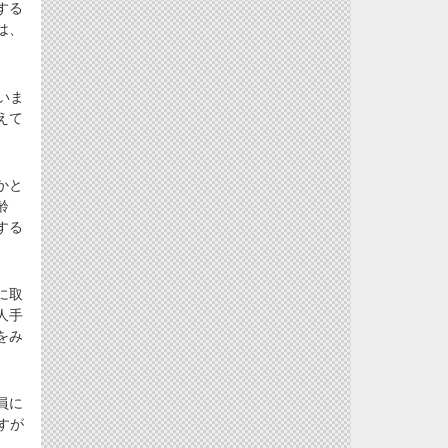
する
は、
いま
えて
かと
齢
する
に取
人手
をみ
員に
すが