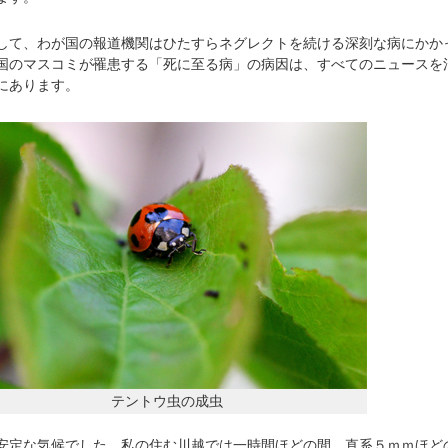
て、わが国の報道機関はひたすらネグレクトを続ける深刻な病にかか
国のマスコミが罹患する「死に至る病」の病因は、すべてのニュースを
にあります。
テントウ虫の成虫
定な気候でした。私の住む川越では一時間ほどの間、直系５ｍｍほど