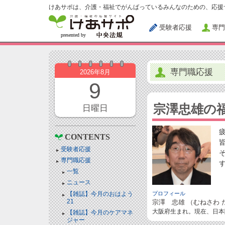
けあサポは、介護・福祉でがんばっているみんなのための、応援
受験者応援
専門
専門職応援
2026年8月
9
宗澤忠雄の
日曜日
CONTENTS
受験者応援
専門職応援
一覧
ニュース
【雑誌】今月のおはよう
プロフィール
21
宗澤 忠雄 （むねさわ 
大阪府生まれ。現在、日本
【雑誌】今月のケアマネ
ジャー