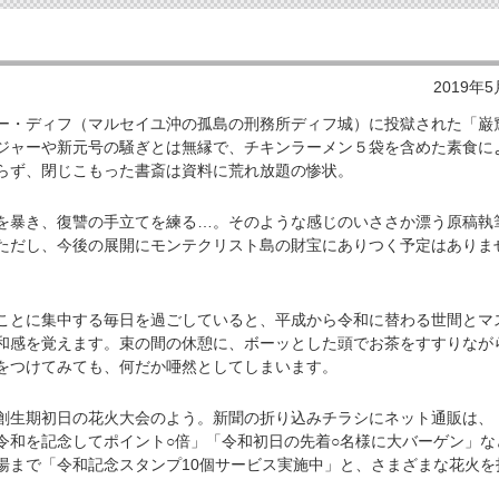
2019年
・ディフ（マルセイユ沖の孤島の刑務所ディフ城）に投獄された「巌
ジャーや新元号の騒ぎとは無縁で、チキンラーメン５袋を含めた素食に
らず、閉じこもった書斎は資料に荒れ放題の惨状。
暴き、復讐の手立てを練る…。そのような感じのいささか漂う原稿執
ただし、今後の展開にモンテクリスト島の財宝にありつく予定はありま
とに集中する毎日を過ごしていると、平成から令和に替わる世間とマ
和感を覚えます。束の間の休憩に、ボーッとした頭でお茶をすすりなが
をつけてみても、何だか唖然としてしまいます。
生期初日の花火大会のよう。新聞の折り込みチラシにネット通販は、
令和を記念してポイント○倍」「令和初日の先着○名様に大バーゲン」な
湯まで「令和記念スタンプ10個サービス実施中」と、さまざまな花火を