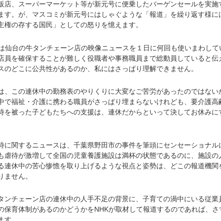
店、スーパーマーケット等が新元号に便乗したバーゲンセールを実施
ます。が、マスコミが新元号にはしゃぐような「報道」を繰り返す様に
主権の存する国民」としての怒りを憶えます。
は仙台の牛タンチェーン店の映像ニュースを１日に何回も使いまわして
店員を確保することが難しく役職者や事務職員まで総動員していると伝
スのどこに公共性があるのか、私にはさっぱり理解できません。
、この連休中の勤務表のやりくりに大変なご苦労があったのではない
中で福祉・介護に携わる職員がさっぱり埋まらないけれども、要介護高
待を被った子どもたちへの支援は、連休だからといって決してお休みに
に関するニュースは、千葉県野田市の事件を筆頭にセンセーショナル
も虐待が激増して全国の児童養護施設は満杯の状態であるのに、施設の
る連休中の苦心惨憺を取り上げるような視点と姿勢は、どこの報道機関
りません。
ンチェーン店の連休中の人手不足の背景に、子育ての渦中にいる従業
の保育体制があるのかどうかをNHKが取材して報道するのであれば、さ
ます。