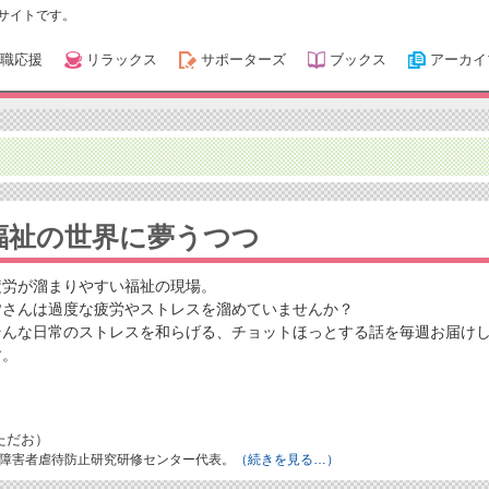
サイトです。
職応援
リラックス
サポーターズ
ブックス
アーカイ
福祉の世界に夢うつつ
疲労が溜まりやすい福祉の現場。
皆さんは過度な疲労やストレスを溜めていませんか？
そんな日常のストレスを和らげる、チョットほっとする話を毎週お届け
す。
ただお）
障害者虐待防止研究研修センター代表。
（続きを見る…）