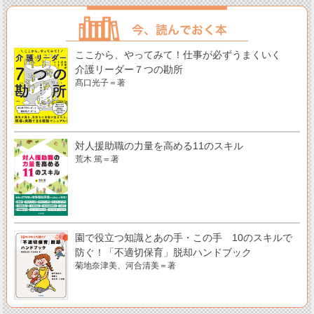
ここから、やってみて！仕事が必ずうまくいく
介護リーダー７つの勘所
髙口光子＝著
対人援助職の力量を高める11のスキル
荒木 篤＝著
園で役立つ知識とあの手・この手 10のスキルで
防ぐ！「不適切保育」脱却ハンドブック
菊地奈津美、河合清美＝著