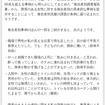
00名を超える事例から明らかにしてまとめた『複合差別調査報告
書』から、障害のある女性に対する複合差別の具体的な事例を提
示することによって、複合差別克服の課題が条例に盛り込まれた
そうです。
複合差別事例のほんの一部をご紹介すると、次のようです。
－職場で男性が私の見える位置で用を足したり、目の前で平気で
着替えたりした。でも、子どものため、懸命に働いた（肢体不
自由）
－やっと就職できた職場の上司に「飲みに付き合え」と言われ、
酔って眠ってしまい、ホテルに連れ込まれて性的暴行を受け
た。身体が動かず逃げることができなかった（肢体不自由）
－入院中、女性の風呂とトイレの介助、生理パッドの取り換えを
男性が行っていた。女性患者は同性介助を求めたが、体力的に
女性では無理だといわれた。トイレの時間も決まっていて、そ
れ以外は行くことができない。トイレを仕切るカーテンも開け
たままで、廊下から見えた（難病）
障害のある人の虐待に関する私の調査の中でも、養護者による