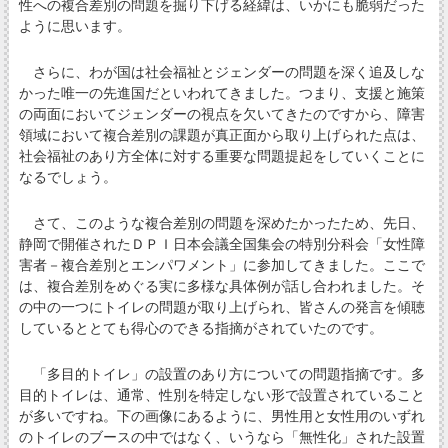
性への複合差別の問題を掘り下げる経緯は、いかにも脆弱だった
ように思います。
さらに、わが国は社会福祉とジェンダーの問題を深く追及しな
かった唯一の先進国だといわれてきました。つまり、支援と施策
の両面においてジェンダーの視点を欠いてきたのですから、障害
領域において複合差別の課題が真正面から取り上げられた点は、
社会福祉のあり方全体に対する重要な問題提起をしていくことに
なるでしょう。
さて、このような複合差別の問題を深めたかったため、先日、
静岡で開催されたＤＰＩ日本会議全国集会の特別分科会「女性障
害者－複合差別とエンパワメント」に参加してきました。ここで
は、複合差別をめぐる実に多様な具体例が話し合われました。そ
の中の一つにトイレの問題が取り上げられ、皆さんの発言を傾聴
しているととても得心のできる指摘がされていたのです。
「多目的トイレ」の設置のあり方についての問題指摘です。多
目的トイレは、通常、性別を特定しない形で設置されていること
が多いですね。下の画像にあるように、男性用と女性用のいずれ
のトイレのブースの中ではなく、いうなら「無性化」された設置