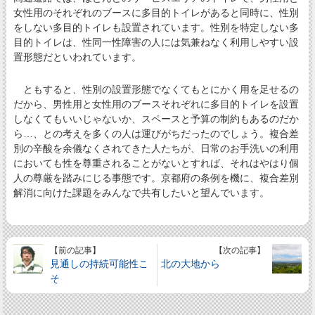
女性用のそれぞれのブースに多目的トイレがあると同時に、性別
をしない多目的トイレも設置されています。性別を特定しない多
目的トイレは、性同一性障害の人には気兼ねなく利用しやすい設
置形態だといわれています。
ともすると、性別の設置形態でなくてもとにかく用を足せるの
だから、男性用と女性用のブースそれぞれに多目的トイレを設置
しなくてもいいじゃないか、スペースと予算の制約もあるのだか
ら…、との考えを多くの人は運びがちだったのでしょう。複合差
別の辛酸を余儀なくされてきた人たちが、日常のお手洗いの利用
においても性を尊重されることがないとすれば、それはやはり個
人の尊厳を踏みにじる事態です。京都府の条例を機に、複合差別
解消に向けた課題をみんなで共有したいと望んでいます。
【前の記事】
【次の記事】
見通しの持続可能性こ
北の大地から
そ