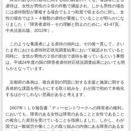
虐待は、女性が男性の２倍の件数で捕捉され、しかも男性の場合
には虐待類型が重複する場合でも２つ程度で収まるのに対し、女
性の場合では３～４種類の虐待が重複していることが明らかにな
りました（『障害者虐待－その理解と防止のために』43-47頁、
中央法規出版、2012年）。
このような養護者による虐待の傾向は、その後一貫して、さい
たま市における虐待対応状況調査結果において確認されていると
同時に、女性が男性の２倍の割合で虐待を被っているという事態
は、平成24年度の国の障害者虐待対応状況調査結果においても明
らかとなっています。
京都府の条例は、複合差別の問題に対する支援と施策に関する
具体的な課題を明らかにする取り組みを、わが国で初めて本格化
するはかりしれない意義があると考えます。
2007年ＩＬＯ報告書『ディーセントワークへの障害者の権利』
においても、障害のある女性は障害のあることと女性であること
の複合した差別を受けていることを指摘しました。しかし、わが
国では一般就労や働くことの取り組みの内側にある障害のある女