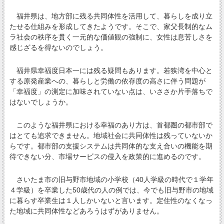
福井県は、地方部に残る共同体性を活用して、暮らしを成り立
たせる仕組みを形成してきたようです。そこで、家父長制的なム
ラ社会の秩序を貫く一元的な価値観の強制に、女性は息苦しさを
感じざるを得ないのでしょう。
福井県幸福度日本一には残る疑問もあります。若狭湾を中心と
する原発産業への、暮らしと労働の依存度の高さに伴う問題が
「幸福度」の測定に加味されていない点は、いささか片手落ちで
はないでしょうか。
このような福井県における幸福のあり方は、首都圏の都市部で
はとても追求できません。地域社会に共同体性は残っていないか
らです。都市部の支援システムは共同体的な支え合いの機能を期
待できない分、市場サービスの侵入を政策的に進めるのです。
さいたま市の旧与野市地域の小学校（40人学級の時代で１学年
４学級）を卒業した50歳代の人の例では、今でも旧与野市の地域
に暮らす卒業生は１人しかいないと言います。定住性のなくなっ
た地域に共同体性などあろうはずがありません。