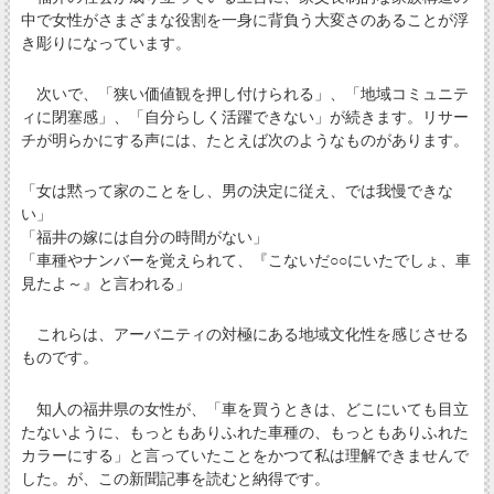
中で女性がさまざまな役割を一身に背負う大変さのあることが浮
き彫りになっています。
次いで、「狭い価値観を押し付けられる」、「地域コミュニテ
ィに閉塞感」、「自分らしく活躍できない」が続きます。リサー
チが明らかにする声には、たとえば次のようなものがあります。
「女は黙って家のことをし、男の決定に従え、では我慢できな
い」
「福井の嫁には自分の時間がない」
「車種やナンバーを覚えられて、『こないだ○○にいたでしょ、車
見たよ～』と言われる」
これらは、アーバニティの対極にある地域文化性を感じさせる
ものです。
知人の福井県の女性が、「車を買うときは、どこにいても目立
たないように、もっともありふれた車種の、もっともありふれた
カラーにする」と言っていたことをかつて私は理解できませんで
した。が、この新聞記事を読むと納得です。