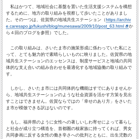
私はかつて、地域社会に基盤を置いた生活支援システムを構想
するために、地方の取り組みを視察して歩いたことがありまし
た。その一つは、佐賀県の地域共生ステーション（
https://archiv
e.caresapo.jp/fukushi/blog/munesawa/2009/10/post_63.html
か
ら４回のブログを参照）でした。
この取り組みは、さいたま市の施策形成に係わっていた私にと
って、とても魅力的で素晴らしいものに映りました。佐賀県の地
域共生ステーションのエッセンスは、制度サービスと地域の共同
体的な支え合いの組み合わせを最適化する地域協働の取り組みで
す。
しかし、さいたま市には共同体的な機能はすでにありませんか
ら、地域共生ステーションのような社会資源を活かす方策を見出
すことはできません。佐賀ならではの「幸せのあり方」をさいた
ま市が模倣できる訳はないのです。
もし、福井県のように女性への著しいしわ寄せによって暮らし
と社会が成り立つ構造を、首都圏の核家族に持ってくれば、男女
共同参画に反する女性の働き辛さへの批判とともに、出生児数の