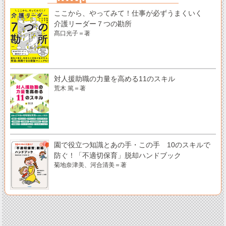
ここから、やってみて！仕事が必ずうまくいく
介護リーダー７つの勘所
髙口光子＝著
対人援助職の力量を高める11のスキル
荒木 篤＝著
園で役立つ知識とあの手・この手 10のスキルで
防ぐ！「不適切保育」脱却ハンドブック
菊地奈津美、河合清美＝著