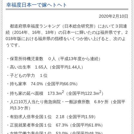
幸福度日本一で嫁ヘトヘト
2020年2月10日
都道府県幸福度ランキング（日本総合研究所）において３回連
続（2014年、16年、18年）の日本一に輝いたのは福井県です。2
018年版における福井県の指標をいくつか拾い上げると、次のよ
うです。
・保育所待機児童数 ０人（平成13年度から連続）
・高い出生率 1.65人（全国平均1.44人）
・子どもの学力 １位
・持ち家率 74.0%（全国平均66.0%）
2
2
・持ち家の延べ面積 173.3m
（全国平均122.3m
）
・人口10万人当たり救急病院・一般診療所数 6.8ケ所（全国平
均3.3ケ所）
・有効求人倍率全国１位 2.18（全国平均1.59）
・正規就業者率全国１位 67.3%（全国平均61.8%）
・女性労働力率全国１位 53.0%（全国平均48.2%）