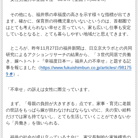
その他にも、福井県の幸福度の高さを示す様々な指標が出てき
ます。確かに、保育所の待機児童がいないというのは、首都圏で
はとても考えられない幸せと言っていい。家も広いし仕事も安定
しているとなると、とても暮らしやすい地域だと思えてきます。
ところが、昨年11月27日の福井新聞は、日立京大ラボとの共同
研究によるアクションリサーチの結果から、「３世代同居で共働
き、嫁ヘトヘト－『幸福度日本一』福井人の不幸せ」と題する記
事を報じました（
https://www.fukuishimbun.co.jp/articles/-/98175
9
）。
「不幸せ」の訴えは女性に際立っています。
まず、「母親の負担が大きすぎる」点です。家事・育児に老親
の世話をもっぱら嫁が担わなければならないのに、夫の安い給料
だけでは家も持てないし、とても生活していくことができないか
ら「共働き」を強いられる。
福井の社会が成り立っている土台に、家父長制的な家族構造の