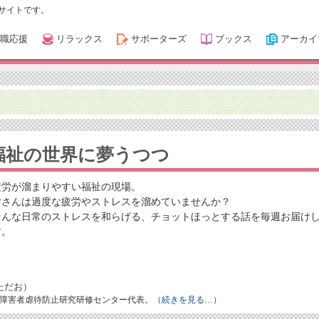
サイトです。
職応援
リラックス
サポーターズ
ブックス
アーカイ
福祉の世界に夢うつつ
疲労が溜まりやすい福祉の現場。
皆さんは過度な疲労やストレスを溜めていませんか？
そんな日常のストレスを和らげる、チョットほっとする話を毎週お届け
す。
ただお）
障害者虐待防止研究研修センター代表。
（続きを見る…）