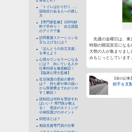
保育とICT
「トイレばかり行く…」
認知症のある人への接し
方
【専門家監修】100均材
料で手作り！ 自立課題
のアイデア集
訪問看護ステーションを
先週の金曜日は、東京
立ち上げるには？
時期の開花宣言になる
「ほんとうの自立支援」
大勢の人が集まりまし
を考えよう
みもじっとしています
心理カウンセラーになる
には？ 向いている人や
仕事内容を徹底解説！
【臨床心理士監修】
【前の記事
生活保護の受給の要件
は？ 持ち家や車の扱い
相手を支
から医療費までわかりや
すく解説！
認知症は何科を受診すれ
ばいい？ 専門医が教え
る！ 受診のタイミング
や病院選びのポイント
回想法とは？
相談支援専門員の仕事
イラストでわかりやすい