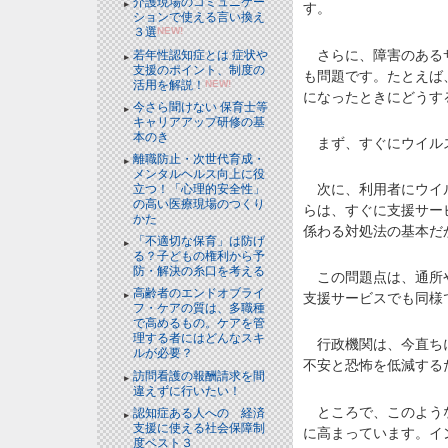
介護現場のコミュニケー
す。
ションで使える言い換え
３選
NEW!
さらに、障害のあるサ
若年性認知症とは 症状や
支援のポイント、制度の
も問題です。たとえば
活用を解説！
NEW!
になったときにどうす
今さら聞けない 保育士等
キャリアアップ研修の基
本のき
まず、すぐにウイルス
離職防止・次世代育成・
メンタルヘルス向上に役
次に、利用者にウイル
立つ！「心理的安全性」
の高い医療現場のつくり
らは、すぐに支援サー
かた
係わる対処法の基本だ
「不適切な保育」は防げ
る？子どもの権利から予
防・解決の糸口を考える
この問題点は、通所や
高齢者のエンドオブライ
支援サービスでも同様
フ・ケアの質は、多職種
で高めるもの。ケアを管
理する者にはどんなスキ
行政機関は、今直ちに
ルが必要？
不安と恐怖を低減する
訪問看護の報酬請求を間
違えずに行いたい！
ところで、このような
認知症ある人への 経済
支援に使える社会保障制
に高まっています。イ
度ベスト３