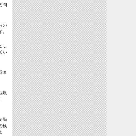
る問
らの
す。
とし
てい
収ま
程度
」
で職
の検
ま