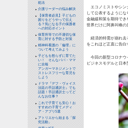
処法
エコノミストやシンク
介護リーダーの悩み解決
して公表するようにな
【保育者必見】子どもの
金融緩和策を期待でき
困りをどうやって伝え
る？気になる子の保護者
世界だけに阿鼻叫喚の
への対応ポイント
保育所等での不適切な保
経済的特需が崩れ去る
育に対する予防と対策
をこれほど正直に告白
精神科看護の「倫理」に
ついて考えてみよう
子どもを怒らずに育てた
今回の新型コロナウイ
い！ そんなパパ・ママ
ビジネスモデルと日本
に吉報
アンガーマネジメントで
ストレスフリーな育児を
しよう
ドラマ『デフ・ヴォイス
法廷の手話通訳士』でも
話題！手話通訳士ってど
んなお仕事？
これで子育ても安心！お
すすめの子育てメディ
ア・アプリ5選
アトリエから始まる「探
究活動」