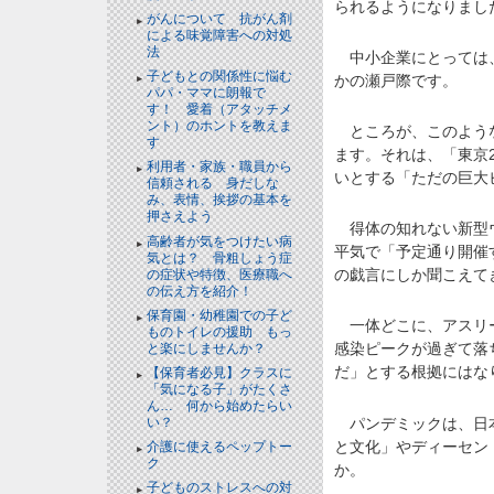
られるようになりまし
がんについて 抗がん剤
による味覚障害への対処
法
中小企業にとっては、
子どもとの関係性に悩む
かの瀬戸際です。
パパ・ママに朗報で
す！ 愛着（アタッチメ
ント）のホントを教えま
ところが、このような
す
ます。それは、「東京
利用者・家族・職員から
いとする「ただの巨大
信頼される 身だしな
み、表情、挨拶の基本を
押さえよう
得体の知れない新型ウ
高齢者が気をつけたい病
平気で「予定通り開催
気とは？ 骨粗しょう症
の戯言にしか聞こえて
の症状や特徴、医療職へ
の伝え方を紹介！
保育園・幼稚園での子ど
一体どこに、アスリー
ものトイレの援助 もっ
感染ピークが過ぎて落
と楽にしませんか？
だ」とする根拠にはな
【保育者必見】クラスに
「気になる子」がたくさ
ん… 何から始めたらい
パンデミックは、日本
い？
と文化」やディーセン
介護に使えるペップトー
ク
か。
子どものストレスへの対