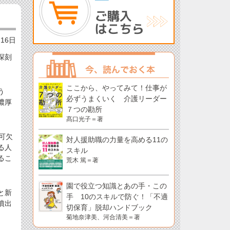
月16日
深刻
ここから、やってみて！仕事が
う
必ずうまくいく 介護リーダー
濃厚
７つの勘所
髙口光子＝著
可欠
対人援助職の力量を高める11の
る人
スキル
るこ
荒木 篤＝著
園で役立つ知識とあの手・この
と新
手 10のスキルで防ぐ！「不適
噴出
切保育」脱却ハンドブック
菊地奈津美、河合清美＝著