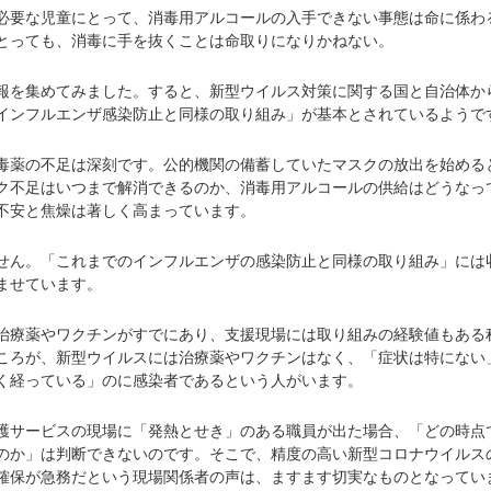
要な児童にとって、消毒用アルコールの入手できない事態は命に係わ
とっても、消毒に手を抜くことは命取りになりかねない。
を集めてみました。すると、新型ウイルス対策に関する国と自治体か
インフルエンザ感染防止と同様の取り組み」が基本とされているようで
薬の不足は深刻です。公的機関の備蓄していたマスクの放出を始める
ク不足はいつまで解消できるのか、消毒用アルコールの供給はどうなっ
不安と焦燥は著しく高まっています。
ん。「これまでのインフルエンザの感染防止と同様の取り組み」には
ませています。
療薬やワクチンがすでにあり、支援現場には取り組みの経験値もある
ころが、新型ウイルスには治療薬やワクチンはなく、「症状は特にない
く経っている」のに感染者であるという人がいます。
サービスの現場に「発熱とせき」のある職員が出た場合、「どの時点
のか」は判断できないのです。そこで、精度の高い新型コロナウイルス
確保が急務だという現場関係者の声は、ますます切実なものとなってい