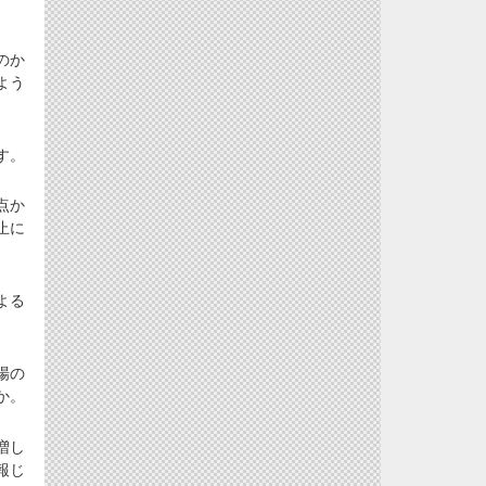
のか
よう
す。
点か
止に
よる
場の
か。
増し
報じ