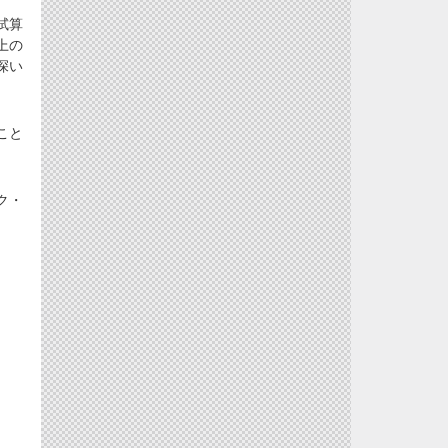
試算
上の
深い
こと
ク・