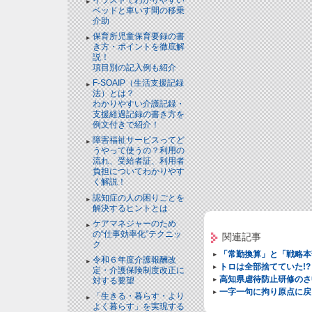
ベッドと⾞いす間の移乗
介助
保育所児童保育要録の書
き方・ポイントを徹底解
説！
項目別の記入例も紹介
F-SOAIP（生活支援記録
法）とは？
わかりやすい介護記録・
支援経過記録の書き方を
例文付きで紹介！
障害福祉サービスってど
うやって使うの？利用の
流れ、受給者証、利用者
負担についてわかりやす
く解説！
認知症の人の困りごとを
解決するヒントとは
ケアマネジャーのため
の“仕事効率化”テクニッ
関連記事
ク
「常勤換算」と「戦略本
令和６年度介護報酬改
トロは全部捨てていた!?
定・介護保険制度改正に
高知県虐待防止研修のさ
対する要望
一字一句に拘り原点に戻
「生きる・暮らす・より
よく暮らす」を実現する