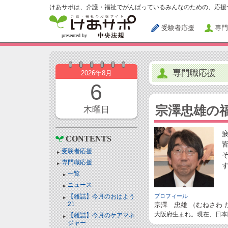
けあサポは、介護・福祉でがんばっているみんなのための、応援
受験者応援
専門
専門職応援
2026年8月
6
宗澤忠雄の
木曜日
CONTENTS
受験者応援
専門職応援
一覧
ニュース
【雑誌】今月のおはよう
プロフィール
21
宗澤 忠雄 （むねさわ 
大阪府生まれ。現在、日本
【雑誌】今月のケアマネ
ジャー