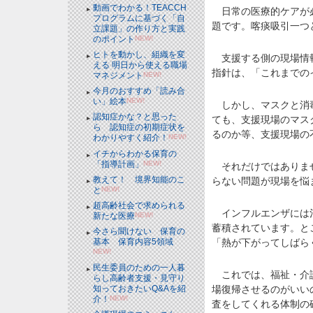
動画でわかる！TEACCH
日常の医療的ケアが必
プログラムに基づく「自
題です。喀痰吸引一つ
立課題」の作り方と実践
のポイント
NEW!
ヒトを動かし、組織を変
支援する側の現場情報
える 明日から使える職場
指針は、「これまでの
マネジメント
NEW!
今月のおすすめ「読み合
い」絵本
NEW!
しかし、マスクと消毒
認知症かな？と思った
ても、支援現場のマス
ら 認知症の初期症状を
るのか等、支援現場の
わかりやすく紹介！
NEW!
イチからわかる保育の
「指導計画」
NEW!
それだけではありませ
教えて！ 境界知能のこ
らない問題が現場を悩
と
NEW!
超高齢社会で求められる
インフルエンザには治
新たな医療
NEW!
蓄積されています。と
今さら聞けない 保育の
基本 保育内容5領域
「熱が下がってしばら
NEW!
民生委員のための一人暮
これでは、福祉・介護
らし高齢者支援・見守り
知っておきたいQ&Aを紹
場復帰させるのがいい
介！
NEW!
査をしてくれる体制の