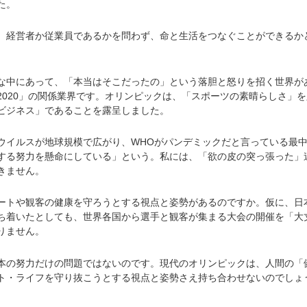
た。
経営者か従業員であるかを問わず、命と生活をつなぐことができるか
中にあって、「本当はそこだったの」という落胆と怒りを招く世界が
2020」の関係業界です。オリンピックは、「スポーツの素晴らしさ」を
ビジネス」であることを露呈しました。
イルスが地球規模で広がり、WHOがパンデミックだと言っている最
する努力を懸命にしている」という。私には、「欲の皮の突っ張った」
きません。
トや観客の健康を守ろうとする視点と姿勢があるのですか。仮に、日
ち着いたとしても、世界各国から選手と観客が集まる大会の開催を「大
りません。
の努力だけの問題ではないのです。現代のオリンピックは、人間の「
ト・ライフを守り抜こうとする視点と姿勢さえ持ち合わせないのでしょ