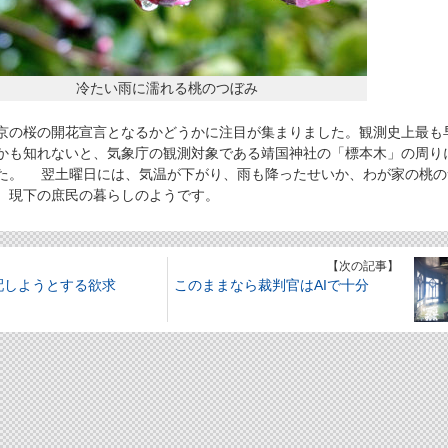
冷たい雨に濡れる桃のつぼみ
の桜の開花宣言となるかどうかに注目が集まりました。観測史上最も
かも知れないと、気象庁の観測対象である靖国神社の「標本木」の周り
た。 翌土曜日には、気温が下がり、雨も降ったせいか、わが家の桃の
。現下の庶民の暮らしのようです。
】
【次の記事】
配しようとする欲求
このままなら裁判官はAIで十分