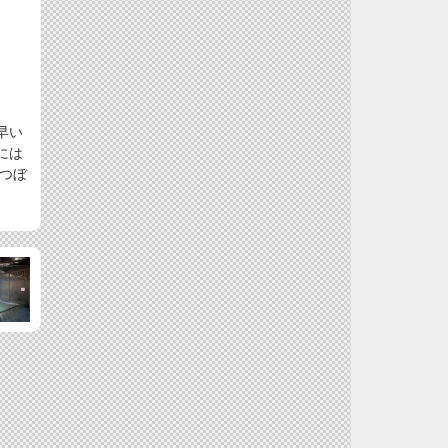
早い
には
つぼ