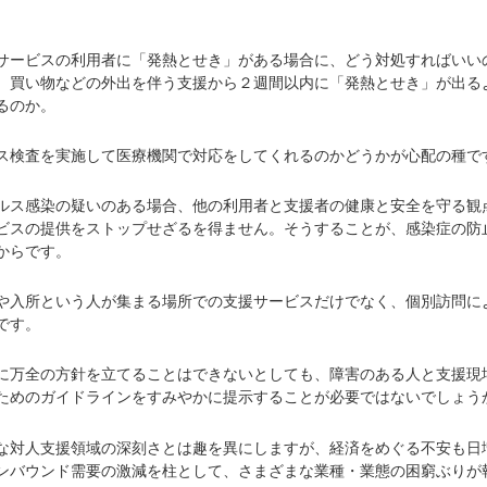
ービスの利用者に「発熱とせき」がある場合に、どう対処すればいい
、買い物などの外出を伴う支援から２週間以内に「発熱とせき」が出る
るのか。
検査を実施して医療機関で対応をしてくれるのかどうかが心配の種で
ス感染の疑いのある場合、他の利用者と支援者の健康と安全を守る観
ビスの提供をストップせざるを得ません。そうすることが、感染症の防
からです。
入所という人が集まる場所での支援サービスだけでなく、個別訪問に
です。
万全の方針を立てることはできないとしても、障害のある人と支援現
ためのガイドラインをすみやかに提示することが必要ではないでしょう
対人支援領域の深刻さとは趣を異にしますが、経済をめぐる不安も日
ンバウンド需要の激減を柱として、さまざまな業種・業態の困窮ぶりが