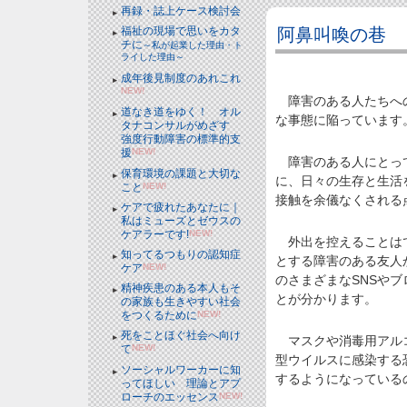
再録・誌上ケース検討会
阿鼻叫喚の巷
福祉の現場で思いをカタ
チに
～私が起業した理由・ト
ライした理由～
成年後見制度のあれこれ
NEW!
障害のある人たちへの
道なき道をゆく！ オル
な事態に陥っています
タナコンサルがめざす
強度行動障害の標準的支
援
NEW!
障害のある人にとって
保育環境の課題と大切な
に、日々の生存と生活
こと
NEW!
接触を余儀なくされる
ケアで疲れたあなたに｜
私はミューズとゼウスの
ケアラーです!
NEW!
外出を控えることはで
知ってるつもりの認知症
とする障害のある友人
ケア
NEW!
のさまざまなSNSや
精神疾患のある本人もそ
とが分かります。
の家族も生きやすい社会
をつくるために
NEW!
死をことほぐ社会へ向け
マスクや消毒用アルコ
て
NEW!
型ウイルスに感染する
ソーシャルワーカーに知
するようになっている
ってほしい 理論とアプ
ローチのエッセンス
NEW!