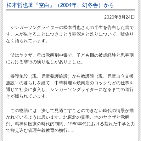
松本哲也著『空白』（2004年、幻冬舎）から
2020年8月24日
シンガーソングライターの松本哲也さんの半生を告白した書で
す。人が生きることにつきまとう罪深さと甦りについて、嘘偽り
なく語られています。
父はヤクザ、母は覚醒剤中毒で、子ども期の被虐経験と思春期
における非行の繰り返しがありました。
養護施設（現、児童養護施設）から教護院（現、児童自立支援
施設）の暮らしを経て、中華料理や焼肉店のコックなどの仕事を
通じて社会に参入し、シンガーソングライターになるまでの道行
きが綴られています。
この物語には、決して見過ごすことのできない時代の情景が描
かれているように思います。北東北の貧困、地のヤクザと覚醒
剤、精神科医療の時代的制約、1980年代における荒れた中学と力
で抑え込む管理主義教育の横行…。