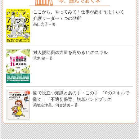
ここから、やってみて！仕事が必ずうまくいく
介護リーダー７つの勘所
髙口光子＝著
対人援助職の力量を高める11のスキル
荒木 篤＝著
園で役立つ知識とあの手・この手 10のスキルで
防ぐ！「不適切保育」脱却ハンドブック
菊地奈津美、河合清美＝著