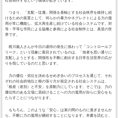
社会制作するという循環が起きています。
つまり、「支配－従属」関係を基軸とする社会秩序を維持し続
けるための装置として、何らかの暴力やネグレクトによる力の濫
用が常に機能し、拡大再生産し続けている社会システムです。対
等・平等な市民による協働と参画による社会制作とは、真逆の世
界です。
梶川義人さんが今日の虐待の発生に係わって「コントロールフ
リーク」という現象に着目されているのは、「他者を思い通りに
支配しようとする」関係性を不断に創出する日常生活世界の広が
りを指しているのだと思います。
力の優位・劣位を決めるせめぎ合いのプロセスを通じて、それ
ぞれの社会的地位と根の張り方が規定される社会システムは、
「格差（差別）と不安」を原動力にしています。そこでは、力の
優位性のある立場に居続けることへの力の濫用が自らに安心をも
たらすことにつながります。
もちろん、このような「安心」は束の間のものに過ぎませんか
ら、不断に力の濫用が継続することになります。本書を読むと、