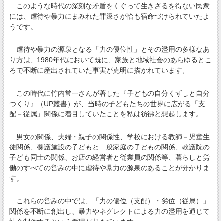
このような時代の深刻な矛盾をくぐって生きざるを得ない民衆
には、虐待や暴力にまみれた罪深さが恰も宿命づけられていたよ
うです。
虐待や暴力の源泉となる「力の優位性」とその濫用の多様なあ
り方は、1980年代において既に、家族と地域社会のあらゆるとこ
ろで不断に産出されていた事実が克明に描かれています。
この時代に竹内常一さんが著した『子どもの自分くずしと自分
つくり』（UP叢書）が、当時の子どもたちの世界に広がる「支
配－従属」関係に着目していたことを私は彷彿と想起します。
男女の関係、夫婦・親子の関係性、学校における教師－児童生
徒関係、養護施設の子どもと一般家庭の子どもの関係、教護院の
子ども同士の関係、お店の経営者と従業員の関係等、暮らしと労
働のすべての営みの中に虐待や暴力の源泉のあることが分かりま
す。
これらの営みの中では、「力の優位（支配）・劣位（従属）」
関係を不断に創出し、暴力やネグレクトによる力の濫用を通じて