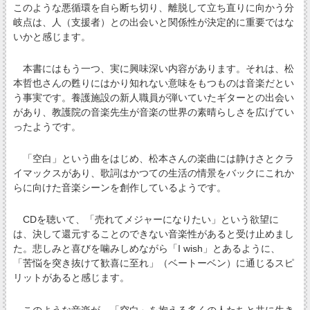
このような悪循環を自ら断ち切り、離脱して立ち直りに向かう分
岐点は、人（支援者）との出会いと関係性が決定的に重要ではな
いかと感じます。
本書にはもう一つ、実に興味深い内容があります。それは、松
本哲也さんの甦りにはかり知れない意味をもつものは音楽だとい
う事実です。養護施設の新人職員が弾いていたギターとの出会い
があり、教護院の音楽先生が音楽の世界の素晴らしさを広げてい
ったようです。
「空白」という曲をはじめ、松本さんの楽曲には静けさとクラ
イマックスがあり、歌詞はかつての生活の情景をバックにこれか
らに向けた音楽シーンを創作しているようです。
CDを聴いて、「売れてメジャーになりたい」という欲望に
は、決して還元することのできない音楽性があると受け止めまし
た。悲しみと喜びを噛みしめながら「I wish」とあるように、
「苦悩を突き抜けて歓喜に至れ」（ベートーベン）に通じるスピ
リットがあると感じます。
このような音楽が、「空白」を抱える多くの人たちと共に生き