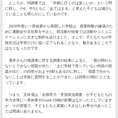
ところが、同調査では、「学校に行くのは楽しいか」という問
に対し、小6、中3ともに「あてはまる」と答えた子どもは減少し
ていることも明らかにしているのです。
2020年度に一斉休業から再開した学校は、授業時数の確保のた
めに運動会や文化祭を中止し、部活動や給食では活動やコミュニ
ケーションに大きな制約を設けました。そこで、子どもたちの学
校生活は学習だけに追い立てられることなり、魅力あるところで
はなくなったのです。
酒井さんの保護者に対する調査の結果によると、「親が関わら
ないとできない宿題が出た」「まだ学校で習っていない内容の宿
題が出た」の回答がおよそ6割もあるのに対し、「宿題で分から
ないことは学校に質問することができた」は回答の3割にとどま
っています。
つまり、文科省は「全国学力・学習状況調査」が子どもたちの
学力水準に一斉休業やCovid-19禍の影響はなかったとしています
が、その背後で、子どもたちと家庭に大きなしわ寄せのあったこ
とは間違いありません。