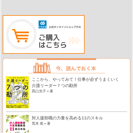
ここから、やってみて！仕事が必ずうまくいく
介護リーダー７つの勘所
髙口光子＝著
対人援助職の力量を高める11のスキル
荒木 篤＝著