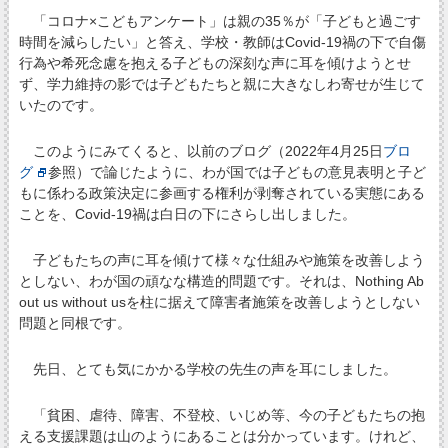
「コロナ×こどもアンケート」は親の35％が「子どもと過ごす
時間を減らしたい」と答え、学校・教師はCovid-19禍の下で自傷
行為や希死念慮を抱える子どもの深刻な声に耳を傾けようとせ
ず、学力維持の影では子どもたちと親に大きなしわ寄せが生じて
いたのです。
このようにみてくると、以前のブログ（2022年4月25日
ブロ
グ
参照）で論じたように、わが国では子どもの意見表明と子ど
もに係わる政策決定に参画する権利が剥奪されている実態にある
ことを、Covid-19禍は白日の下にさらし出しました。
子どもたちの声に耳を傾けて様々な仕組みや施策を改善しよう
としない、わが国の頑なな構造的問題です。それは、Nothing Ab
out us without usを柱に据えて障害者施策を改善しようとしない
問題と同根です。
先日、とても気にかかる学校の先生の声を耳にしました。
「貧困、虐待、障害、不登校、いじめ等、今の子どもたちの抱
える支援課題は山のようにあることは分かっています。けれど、