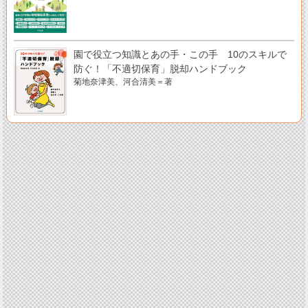
園で役立つ知識とあの手・この手 10のスキルで
防ぐ！「不適切保育」脱却ハンドブック
菊地奈津美、河合清美＝著