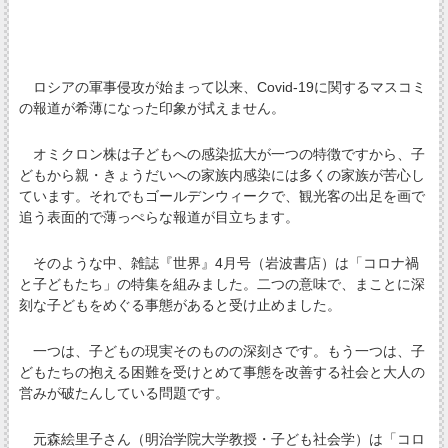
ロシアの軍事侵攻が始まって以来、Covid-19に関するマスコミ
の報道が希薄になった印象が拭えません。
オミクロン株は子どもへの感染拡大が一つの特徴ですから、子
どもから親・きょうだいへの家族内感染には多くの家族が苦心し
ています。それでもゴールデンウィークで、観光客の出足を画で
追う表面的で薄っぺらな報道が目立ちます。
そのような中、雑誌『世界』4月号（岩波書店）は「コロナ禍
と子どもたち」の特集を組みました。二つの意味で、まことに深
刻な子どもをめぐる事態があると受け止めました。
一つは、子どもの現実そのものの深刻さです。もう一つは、子
どもたちの抱える困難を受けとめて事態を改善する社会と大人の
営みが破たんしている問題です。
元森絵里子さん（明治学院大学教授・子ども社会学）は「コロ