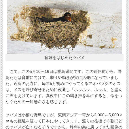
育雛をはじめたツバメ
さて、この5月10～16日は愛鳥週間です。この連休前から、野
鳥たちは育雛に向けて、囀りや動きが実に活発になっていまし
た。近所のお寺に、毎年5月初めにやってくるアオバヅクのオス
は、メスを呼び寄せるために夜通し「ホッホッ、ホッホ」と盛ん
に声をあげています。真夜中にこの鳴き声を耳にすると、命をつ
なぐための一所懸命さを感じます。
ツバメは小柄な野鳥ですが、東南アジア一帯から2,000～5,000ｋ
ｍもの距離を渡って日本にやってきます。渡りの往復で３割ほど
のツバメが亡くなるそうですから、昨年の巣に戻ってきた画像の