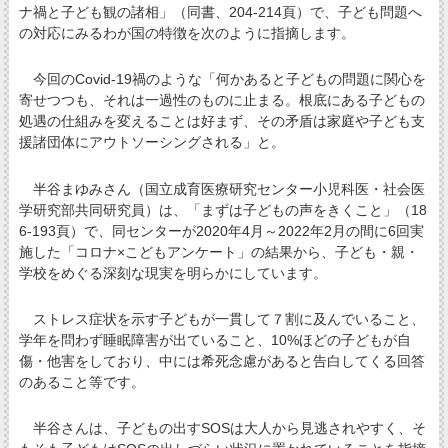
ナ禍と子ども観の諸相」（同書、204-214頁）で、子ども問題へ
の対応にみるわが国の特徴を次のように指摘します。
今回のCovid-19禍のような「何かあると子どもの問題に関心を
寄せつつも、それは一過性のものに止まる。根底にある子どもの
処遇の仕組みを変えることは好まず、その矛盾は家庭や子ども支
援諸団体にアウトソーシングされる」と。
半谷まゆみさん（国立成育医療研究センター小児科医・社会医
学研究部共同研究員）は、「まずは子どもの声をきくこと」（18
6-193頁）で、同センターが2020年4月～2022年2月の間に6回実
施した「コロナ×こどもアンケート」の結果から、子ども・親・
学校をめぐる深刻な現実を明らかにしています。
ストレス症状を示す子どもが一貫して７割に及んでいること、
学年を問わず睡眠障害が出ていること、10%ほどの子どもが自
傷・他害をしており、中には希死念慮があると告白してくる回答
のあること等です。
半谷さんは、子どもの出すSOSは大人から見逃されやすく、そ