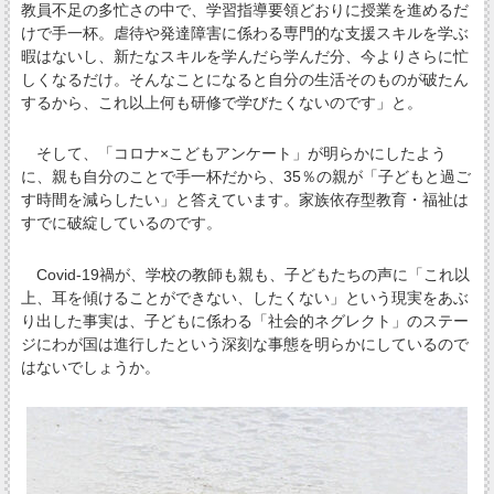
教員不足の多忙さの中で、学習指導要領どおりに授業を進めるだ
けで手一杯。虐待や発達障害に係わる専門的な支援スキルを学ぶ
暇はないし、新たなスキルを学んだら学んだ分、今よりさらに忙
しくなるだけ。そんなことになると自分の生活そのものが破たん
するから、これ以上何も研修で学びたくないのです」と。
そして、「コロナ×こどもアンケート」が明らかにしたよう
に、親も自分のことで手一杯だから、35％の親が「子どもと過ご
す時間を減らしたい」と答えています。家族依存型教育・福祉は
すでに破綻しているのです。
Covid-19禍が、学校の教師も親も、子どもたちの声に「これ以
上、耳を傾けることができない、したくない」という現実をあぶ
り出した事実は、子どもに係わる「社会的ネグレクト」のステー
ジにわが国は進行したという深刻な事態を明らかにしているので
はないでしょうか。