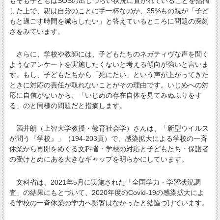
もそも子どもはSOSの出しづらい状況に置かれていることを指摘
した上で、親は自分のことに手一杯なのか、35%もの親が「子ど
もと過ごす時間を減らしたい」と答えているところに問題の深刻
さをみています。
さらに、学校や教師には、子どもたちのネガティヴな声を聞く
ようなアンケートを実施したくないと考える傾向が強いと言いま
す。もし、子どもたちから「死にたい」という声が上がってきた
ときに対応の責任が取れないことがその理由です。いじめへの対
応に自信がないから、「いじめの存在自体を見てみぬふりをす
る」のと同様の問題だと指摘します。
酒井朗（上智大学教授・教育社会学）さんは、「新型ウイルス
が問う『学校』」（194-203頁）で、感染拡大による学校の一斉
休業から再開をめぐる文科省・学校の対応と子どもたち・保護者
の受けとめにある大きなギャップを明らかにしています。
文科省は、2021年5月に実施された「全国学力・学習状況調
査」の結果にもとづいて、2020年度のCovid-19の感染拡大によ
る学校の一斉休業の学力へ影響はなかったと結論づけています。