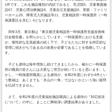
1件です。これを施設種別の内訳でみると、乳児院5、児童養護施
設67、児童心理治療施設8、児童自立支援施設6、里親・ファミリ
ーホーム20、障害児入所施設等11、児童相談所一時保護所（一時
保護委託を含む）4となります。
同年3月、東京都は『東京都児童相談所一時保護所支援改善検
討会報告書』を明らかにしています。一時保護所における支援
が、慢性的な定員超過の続く下で、子どもたちに対する抑圧的な
管理に傾きがちである点の改善が必要であることを指摘していま
す。
子ども虐待は毎年増加し続けてきましたから、確かに一時保護
所の職員の皆さんには大変なご苦労が続いていると思います。し
かし、一時保護所職員による虐待が、令和2年度にわずか4件とい
う数値は、あくまでも「氷山の一角」ではないかという強い疑問
を払拭できません。
さて、令和2年度の児童福祉施設職員による虐待の『対応状況
について』の中に、まことに興味深い調査結果がありました。