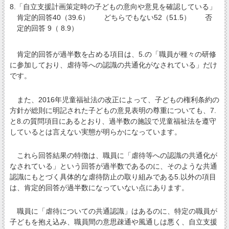
8.「自立支援計画策定時の子どもの意向や意見を確認している」
肯定的回答40（39.6） どちらでもない52（51.5） 否
定的回答 9（ 8.9）
肯定的回答が過半数を占める項目は、5.の「職員が種々の研修
に参加しており、虐待等への認識の共通化がなされている」だけ
です。
また、2016年児童福祉法の改正によって、子どもの権利条約の
方針が総則に明記された子どもの意見表明の尊重についても、7.
と8.の質問項目にあるとおり、過半数の施設で児童福祉法を遵守
しているとは言えない実態が明らかになっています。
これら回答結果の特徴は、職員に「虐待等への認識の共通化が
なされている」という回答が過半数であるのに、そのような共通
認識にもとづく具体的な虐待防止の取り組みである5.以外の項目
は、肯定的回答が過半数になっていない点にあります。
職員に「虐待についての共通認識」はあるのに、特定の職員が
子どもを抱え込み、職員間の意思疎通や風通しは悪く、自立支援