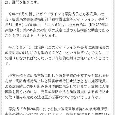
は、疑問を抱きます。
今年の6月の新しいガイドライン（厚労省子ども家庭局、社
会・援護局障害保健福祉部『被措置児童等ガイドライン』令和4
年6月15日）の冒頭に、「この通知は、地方自治法（昭和22年法
律第67号）第245条の4第1項の規定に基づく技術的な助言である
ことを申し添える」とあります。
平たく言えば、自治体はこのガイドラインを参考に施設職員の
虐待対応の取り組みを進めてくださいという位置づけであり、こ
の通りしなければならないという法的な縛りは無いということで
す。
地方分権を進める主旨に即した政策誘導の手立てかも知れませ
んが、高齢者虐待防止法と障害者虐待防止法はともに施設職員に
よる虐待防止の取り組みを具体的に規定しています。支援に人権
擁護を貫くためには、児童虐待防止法も施設職員による虐待防止
の取り組みを定める法改正が必要なのではないでしょうか。
厚労省『令和2年度における被措置児童等虐待への各都道府県
市等の対応状況について』によると、虐待と確認された件数は12