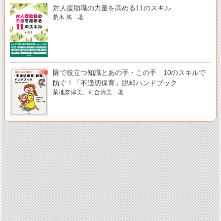
対人援助職の力量を高める11のスキル
荒木 篤＝著
園で役立つ知識とあの手・この手 10のスキルで
防ぐ！「不適切保育」脱却ハンドブック
菊地奈津美、河合清美＝著