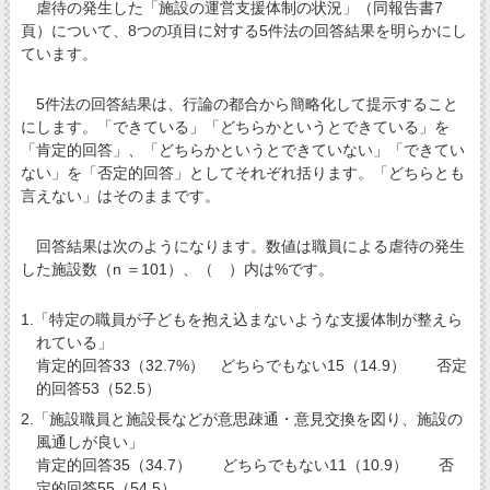
虐待の発生した「施設の運営支援体制の状況」（同報告書7
頁）について、8つの項目に対する5件法の回答結果を明らかにし
ています。
5件法の回答結果は、行論の都合から簡略化して提示すること
にします。「できている」「どちらかというとできている」を
「肯定的回答」、「どちらかというとできていない」「できてい
ない」を「否定的回答」としてそれぞれ括ります。「どちらとも
言えない」はそのままです。
回答結果は次のようになります。数値は職員による虐待の発生
した施設数（n ＝101）、（ ）内は%です。
1.「特定の職員が子どもを抱え込まないような支援体制が整えら
れている」
肯定的回答33（32.7%） どちらでもない15（14.9） 否定
的回答53（52.5）
2.「施設職員と施設長などが意思疎通・意見交換を図り、施設の
風通しが良い」
肯定的回答35（34.7） どちらでもない11（10.9） 否
定的回答55（54.5）