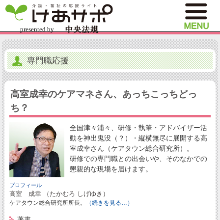
専門職応援
高室成幸のケアマネさん、あっちこっちどっ
ち？
全国津々浦々、研修・執筆・アドバイザー活
動を神出鬼没（？）・縦横無尽に展開する高
室成幸さん（ケアタウン総合研究所）。
研修での専門職との出会いや、そのなかでの
懇親的な現場を届けます。
プロフィール
高室 成幸 （たかむろ しげゆき）
ケアタウン総合研究所所長。
（続きを見る…）
著書