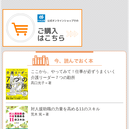
ここから、やってみて！仕事が必ずうまくいく
介護リーダー７つの勘所
髙口光子＝著
対人援助職の力量を高める11のスキル
荒木 篤＝著