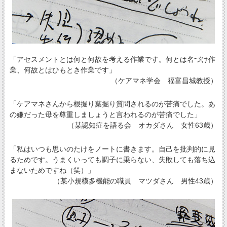
「アセスメントとは何と何故を考える作業です。何とは名づけ作
業、何故とはひもとき作業です」
（ケアマネ学会 福富昌城教授）
「ケアマネさんから根掘り葉掘り質問されるのが苦痛でした。あ
の嫌だった母を尊重しましょうと言われるのが苦痛でした」
（某認知症を語る会 オカダさん 女性63歳）
「私はいつも思いのたけをノートに書きます。自己を批判的に見
るためです。うまくいっても調子に乗らない、失敗しても落ち込
まないためですね（笑）」
（某小規模多機能の職員 マツダさん 男性43歳）