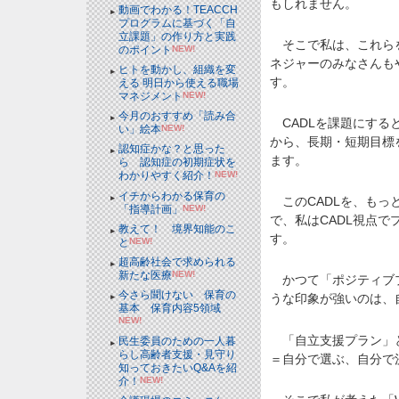
もしれません。
動画でわかる！TEACCH
プログラムに基づく「自
立課題」の作り方と実践
そこで私は、これらを
のポイント
NEW!
ネジャーのみなさんも
ヒトを動かし、組織を変
す。
える 明日から使える職場
マネジメント
NEW!
今月のおすすめ「読み合
CADLを課題にすると
い」絵本
NEW!
から、長期・短期目標
認知症かな？と思った
ます。
ら 認知症の初期症状を
わかりやすく紹介！
NEW!
イチからわかる保育の
このCADLを、もっ
「指導計画」
NEW!
で、私はCADL視点で
教えて！ 境界知能のこ
す。
と
NEW!
超高齢社会で求められる
新たな医療
NEW!
かつて「ポジティブプ
今さら聞けない 保育の
うな印象が強いのは、
基本 保育内容5領域
NEW!
「自立支援プラン」と
民生委員のための一人暮
らし高齢者支援・見守り
＝自分で選ぶ、自分で
知っておきたいQ&Aを紹
介！
NEW!