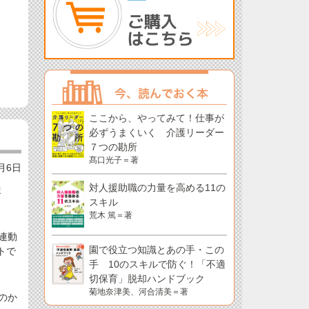
ここから、やってみて！仕事が
必ずうまくいく 介護リーダー
７つの勘所
髙口光子＝著
2月6日
対人援助職の力量を高める11の
ま
スキル
荒木 篤＝著
連動
園で役立つ知識とあの手・この
トで
手 10のスキルで防ぐ！「不適
切保育」脱却ハンドブック
菊地奈津美、河合清美＝著
のか