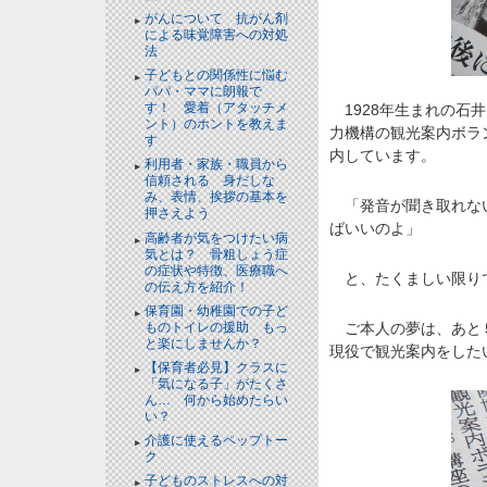
がんについて 抗がん剤
による味覚障害への対処
法
子どもとの関係性に悩む
パパ・ママに朗報で
す！ 愛着（アタッチメ
1928年生まれの石井
ント）のホントを教えま
力機構の観光案内ボラ
す
内しています。
利用者・家族・職員から
信頼される 身だしな
み、表情、挨拶の基本を
「発音が聞き取れない
押さえよう
ばいいのよ」
高齢者が気をつけたい病
気とは？ 骨粗しょう症
の症状や特徴、医療職へ
と、たくましい限り
の伝え方を紹介！
保育園・幼稚園での子ど
ものトイレの援助 もっ
ご本人の夢は、あと５
と楽にしませんか？
現役で観光案内をした
【保育者必見】クラスに
「気になる子」がたくさ
ん… 何から始めたらい
い？
介護に使えるペップトー
ク
子どものストレスへの対