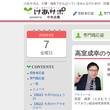
けあサポは、介護・福祉でがんばっているみんなのための、応援
受験者応援
専門
専門職応援
2026年8月
7
高室成幸の
金曜日
CONTENTS
受験者応援
専門職応援
一覧
ニュース
【雑誌】今月のおはよう
プロフィール
21
高室 成幸 （たかむろ 
ケアタウン総合研究所所長
【雑誌】今月のケアマネ
ジャー