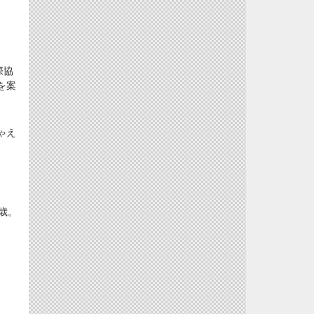
際協
を案
ゃえ
歳。