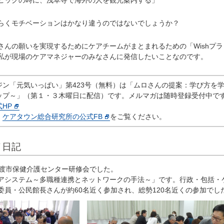
ピックの時に、浅草寺で海外の人を観光案内する」
くモチベーションはかなり違うのではないでしょうか？
んの願いを実現するためにケアチームがまとまれるための「Wishプラ
私が現場のケアマネジャーのみなさんに発信したいことなのです。
ン「元気いっぱい」第423号（無料）は「ムロさんの提案：学び方を
ップ～」（第１・３木曜日に配信）です。メルマガは随時登録受付中で
HP
、
ケアタウン総合研究所の公式FB
をご覧ください。
メ日記
船渡市保健介護センター研修会でした。
アシステム～多職種連携とネットワークの手法～」です。行政・包括・
委員・公民館長さんが約60名近く参加され、総勢120名近くの参加でし