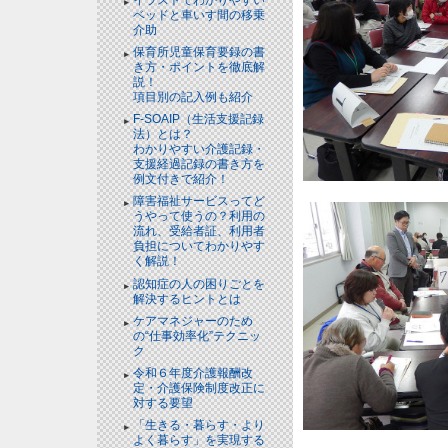
ベッドと⾞いす間の移乗
介助
保育所児童保育要録の書
き方・ポイントを徹底解
説！
項目別の記入例も紹介
F-SOAIP（生活支援記録
法）とは？
わかりやすい介護記録・
支援経過記録の書き方を
例文付きで紹介！
障害福祉サービスってど
うやって使うの？利用の
流れ、受給者証、利用者
負担についてわかりやす
く解説！
認知症の人の困りごとを
解決するヒントとは
ケアマネジャーのため
の“仕事効率化”テクニッ
ク
令和６年度介護報酬改
定・介護保険制度改正に
対する要望
「生きる・暮らす・より
よく暮らす」を実現する