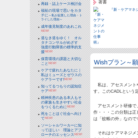
著書
再録・誌上ケース検討会
『新・ケアマネ
福祉の現場で思いをカタ
チに
～私が起業した理由・ト
ライした理由～
成年後見制度のあれこれ
NEW!
道なき道をゆく！ オル
タナコンサルがめざす
強度行動障害の標準的支
援
NEW!
保育環境の課題と大切な
Wishプラン～
こと
NEW!
ケアで疲れたあなたに｜
私はミューズとゼウスの
ケアラーです!
NEW!
私は、アセスメントや
知ってるつもりの認知症
ケア
NEW!
す。このCADLとい
精神疾患のある本人もそ
の家族も生きやすい社会
アセスメント研修で、
をつくるために
NEW!
作・・・この分類は正
死をことほぐ社会へ向け
は「蚊帳の外」なので
て
NEW!
ソーシャルワーカーに知
ってほしい 理論とアプ
それはケアマネジメン
ローチのエッセンス
NEW!