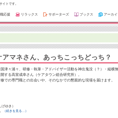
サイトです。
職応援
リラックス
サポーターズ
ブックス
アーカイ
ケアマネさん、あっちこっちどっち？
全国津々浦々、研修・執筆・アドバイザー活動を神出鬼没（？）・縦横
展開する高室成幸さん（ケアタウン総合研究所）。
研修での専門職との出会いや、そのなかでの懇親的な現場を届けます。
しげゆき）
。
（続きを見る…）