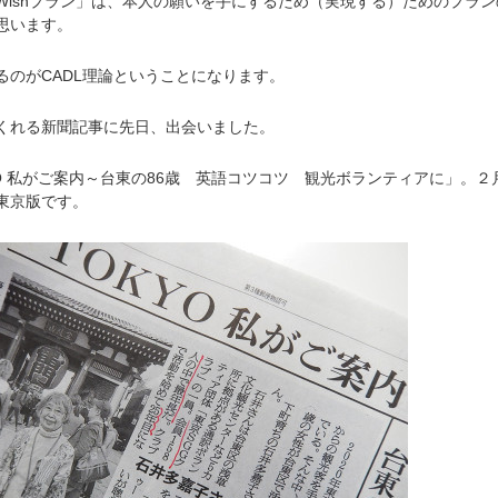
ishプラン」は、本人の願いを手にするため（実現する）ためのプラン
思います。
のがCADL理論ということになります。
れる新聞記事に先日、出会いました。
O 私がご案内～台東の86歳 英語コツコツ 観光ボランティアに」。２
東京版です。