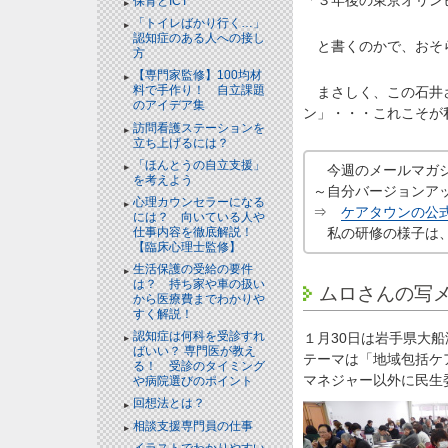
「３年後の東京オリン
保育とICT
「トイレばかり行く…」
認知症のある人への接し
と書くのかで、おそら
方
【専門家監修】100均材
料で手作り！ 自立課題
まさしく、この石井さ
のアイデア集
ン」・・・これこそが
訪問看護ステーションを
立ち上げるには？
「ほんとうの自立支援」
今週のメールマガジ
を考えよう
～自分バージョンア
心理カウンセラーになる
⇒
ケアタウンの公式
には？ 向いている人や
私の研修の様子は
仕事内容を徹底解説！
【臨床心理士監修】
生活保護の受給の要件
は？ 持ち家や車の扱い
ムロさんの写
から医療費までわかりや
すく解説！
認知症は何科を受診すれ
１月30日は岩手県大
ばいい？ 専門医が教え
テーマは「地域包括ケ
る！ 受診のタイミング
マネジャー以外に民生
や病院選びのポイント
回想法とは？
相談支援専門員の仕事
イラストでわかりやすい