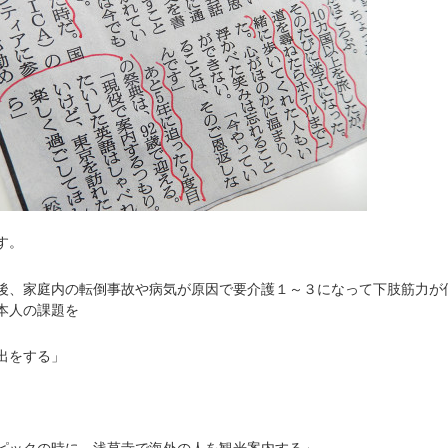
す。
、家庭内の転倒事故や病気が原因で要介護１～３になって下肢筋力が
本人の課題を
出をする」