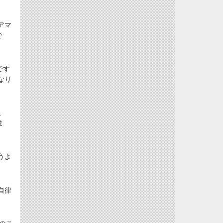
アマ
で
です
なり
こ
ま
うよ
自律