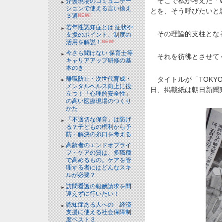
そこで私が考えた「W
介護現場のコミュニケー
ションで使える言い換え
とを、そう呼びたいと
３選
NEW!
若年性認知症とは 症状や
その理論的支柱となる
支援のポイント、制度の
活用を解説！
NEW!
今さら聞けない 保育士等
それを彷彿とさせてく
キャリアアップ研修の基
本のき
離職防止・次世代育成・
タイトルが「TOKY
メンタルヘルス向上に役
日、掲載紙は朝日新聞
立つ！「心理的安全性」
の高い医療現場のつくり
かた
「不適切な保育」は防げ
る？子どもの権利から予
防・解決の糸口を考える
高齢者のエンドオブライ
フ・ケアの質は、多職種
で高めるもの。ケアを管
理する者にはどんなスキ
ルが必要？
訪問看護の報酬請求を間
違えずに行いたい！
認知症ある人への 経済
支援に使える社会保障制
度ベスト３