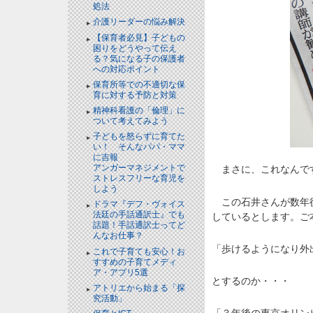
処法
介護リーダーの悩み解決
【保育者必見】子どもの
困りをどうやって伝え
る？気になる子の保護者
への対応ポイント
保育所等での不適切な保
育に対する予防と対策
精神科看護の「倫理」に
ついて考えてみよう
子どもを怒らずに育てた
い！ そんなパパ・ママ
に吉報
アンガーマネジメントで
まさに、これなんで
ストレスフリーな育児を
しよう
この石井さんが数年後
ドラマ『デフ・ヴォイス
法廷の手話通訳士』でも
しているとします。ご
話題！手話通訳士ってど
んなお仕事？
「歩けるようになり外
これで子育ても安心！お
すすめの子育てメディ
ア・アプリ5選
とするのか・・・
アトリエから始まる「探
究活動」