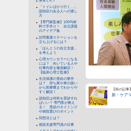
保育とICT
「トイレばかり行く…」
認知症のある人への接し
方
【専門家監修】100均材
料で手作り！ 自立課題
のアイデア集
訪問看護ステーションを
立ち上げるには？
「ほんとうの自立支援」
を考えよう
心理カウンセラーになる
には？ 向いている人や
仕事内容を徹底解説！
【臨床心理士監修】
生活保護の受給の要件
は？ 持ち家や車の扱い
から医療費までわかりや
【前の記事
すく解説！
新・ケア
認知症は何科を受診すれ
ばいい？ 専門医が教え
る！ 受診のタイミング
や病院選びのポイント
回想法とは？
相談支援専門員の仕事
イラストでわかりやすい