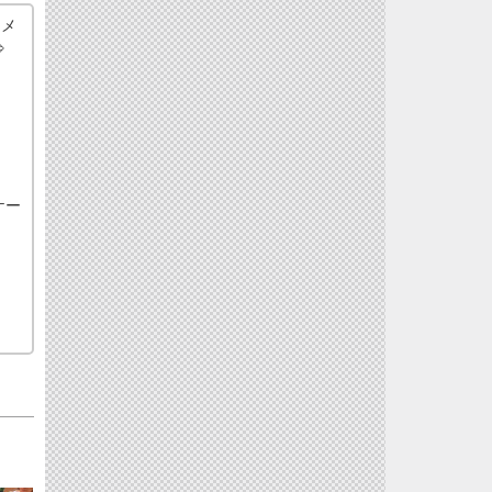
ジメ
。⇒
ケー