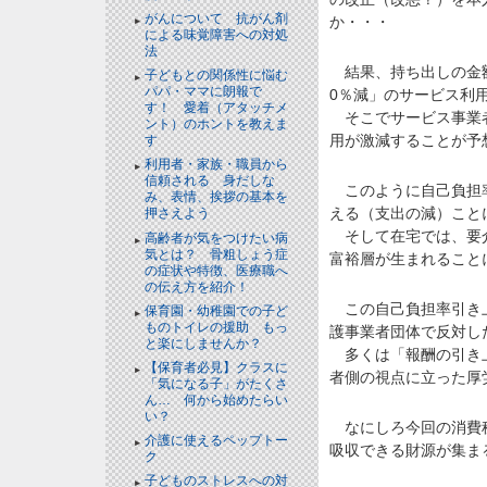
がんについて 抗がん剤
か・・・
による味覚障害への対処
法
結果、持ち出しの金額
子どもとの関係性に悩む
パパ・ママに朗報で
0％減」のサービス利
す！ 愛着（アタッチメ
そこでサービス事業者
ント）のホントを教えま
用が激減することが予
す
利用者・家族・職員から
信頼される 身だしな
このように自己負担率
み、表情、挨拶の基本を
える（支出の減）こと
押さえよう
そして在宅では、要介
高齢者が気をつけたい病
気とは？ 骨粗しょう症
富裕層が生まれること
の症状や特徴、医療職へ
の伝え方を紹介！
この自己負担率引き上
保育園・幼稚園での子ど
ものトイレの援助 もっ
護事業者団体で反対し
と楽にしませんか？
多くは「報酬の引き上
【保育者必見】クラスに
者側の視点に立った厚
「気になる子」がたくさ
ん… 何から始めたらい
い？
なにしろ今回の消費税
介護に使えるペップトー
吸収できる財源が集ま
ク
子どものストレスへの対