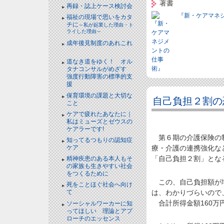
著書
再録・誌上ケース検討会
『新・ケアマネ
福祉の現場で思いをカタ
チに
～私が起業した理由・ト
ライした理由～
成年後見制度のあれこれ
NEW!
道なき道をゆく！ オル
タナコンサルがめざす
強度行動障害の標準的支
援
NEW!
保育環境の課題と大切な
自己負担２割の
こと
NEW!
ケアで疲れたあなたに｜
私はミューズとゼウスの
ケアラーです!
NEW!
第６期の介護保険の制
知ってるつもりの認知症
ケア
NEW!
療・介護の連携強化な
「自己負担２割」とな
精神疾患のある本人もそ
の家族も生きやすい社会
をつくるために
NEW!
この、自己負担額が増
死をことほぐ社会へ向け
は、わかりづらいので
て
NEW!
合計所得金額160万
ソーシャルワーカーに知
ってほしい 理論とアプ
ローチのエッセンス
NEW!