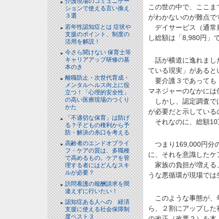
介護現場のコミュニケー
この世の中で、ここま
ションで使える言い換え
３選
NEW!
がわかないのが難点で
若年性認知症とは 症状や
デイサービス（通常規
支援のポイント、制度の
し総額は「8,980円
活用を解説！
NEW!
今さら聞けない 保育士等
キャリアアップ研修の基
話が横道に逸れました
本のき
ている現実」があると
離職防止・次世代育成・
要介護３であっても「
メンタルヘルス向上に役
マネジャーのなかには
立つ！「心理的安全性」
の高い医療現場のつくり
しかし、認定調査では
かた
が必要だと示している
「不適切な保育」は防げ
それなのに、総額10
る？子どもの権利から予
防・解決の糸口を考える
高齢者のエンドオブライ
つまり169,000
フ・ケアの質は、多職種
に、それを意識したケ
で高めるもの。ケアを管
家族の負担が増える、
理する者にはどんなスキ
ルが必要？
うな悪循環が現場では
訪問看護の報酬請求を間
違えずに行いたい！
このような事態が、年
認知症ある人への 経済
ら、２割にアップした
支援に使える社会保障制
度ベスト３
の改正（改悪？）を本