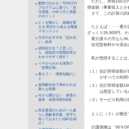
ただし、所得160万
動画でわかる！TEACCH
得金額（事業収入とか
プログラムに基づく「自
立課題」の作り方と実践
さて、この計算の詳細
のポイント
NEW!
ヒトを動かし、組織を変
たとえば・・・要介護
える 明日から使える職場
マネジメント
NEW!
ざっくり26,900円。
今月のおすすめ「読み合
要介護５の方なら36,0
い」絵本
NEW!
住宅型有料やサ高住に
認知症かな？と思った
ら 認知症の初期症状を
わかりやすく紹介！
NEW!
私が危惧することは
イチからわかる保育の
「指導計画」
NEW!
（１）合計所得金額が
教えて！ 境界知能のこ
がすべての利用
と
NEW!
超高齢社会で求められる
（２）合計所得金額1
新たな医療
NEW!
は想定している
今さら聞けない 保育の
（３）サービス利用の
基本 保育内容5領域
NEW!
民生委員のための一人暮
とくに（３）が懸念
らし高齢者支援・見守り
知っておきたいQ&Aを紹
介！
NEW!
介護保険は「90％O