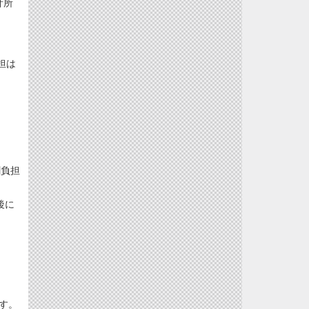
計所
担は
割負担
後に
す。