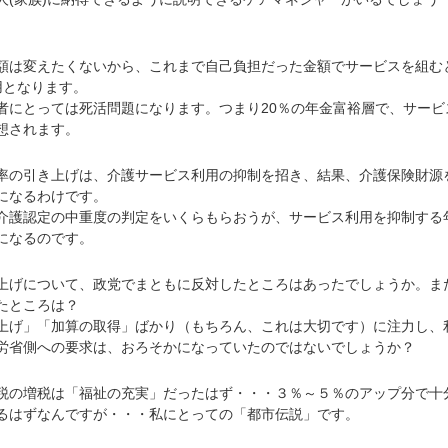
は変えたくないから、これまで自己負担だった金額でサービスを組む
用となります。
にとっては死活問題になります。つまり20％の年金富裕層で、サービ
想されます。
の引き上げは、介護サービス利用の抑制を招き、結果、介護保険財源
になるわけです。
護認定の中重度の判定をいくらもらおうが、サービス利用を抑制する
になるのです。
げについて、政党でまともに反対したところはあったでしょうか。ま
たところは？
げ」「加算の取得」ばかり（もちろん、これは大切です）に注力し、
労省側への要求は、おろそかになっていたのではないでしょうか？
の増税は「福祉の充実」だったはず・・・３％～５％のアップ分で十
るはずなんですが・・・私にとっての「都市伝説」です。