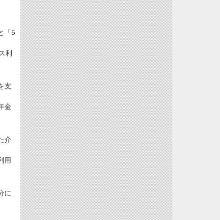
と「5
ス利
を支
年金
た介
利用
分に