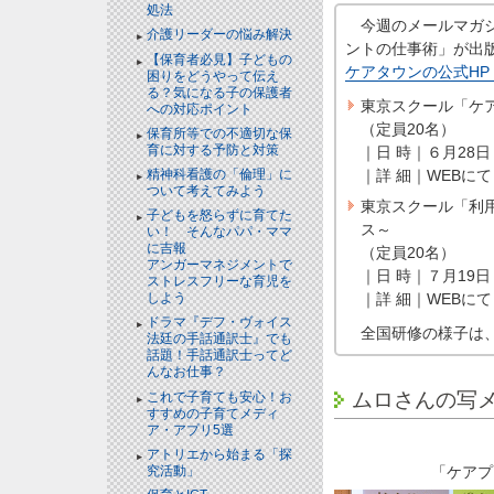
処法
今週のメールマガジ
介護リーダーの悩み解決
ントの仕事術」が出
【保育者必見】子どもの
ケアタウンの公式HP
困りをどうやって伝え
る？気になる子の保護者
東京スクール「ケ
への対応ポイント
（定員20名）
保育所等での不適切な保
育に対する予防と対策
｜日 時｜６月28日（
｜詳 細｜WEBにて
精神科看護の「倫理」に
ついて考えてみよう
東京スクール「利
子どもを怒らずに育てた
ス～
い！ そんなパパ・ママ
に吉報
（定員20名）
アンガーマネジメントで
｜日 時｜７月19日（
ストレスフリーな育児を
｜詳 細｜WEBにて
しよう
ドラマ『デフ・ヴォイス
全国研修の様子は
法廷の手話通訳士』でも
話題！手話通訳士ってど
んなお仕事？
ムロさんの写
これで子育ても安心！お
すすめの子育てメディ
ア・アプリ5選
アトリエから始まる「探
「ケアプ
究活動」