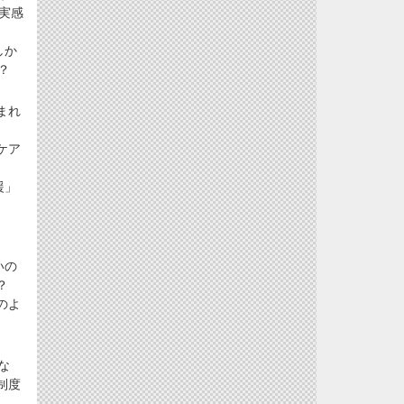
実感
しか
？
まれ
ケア
援」
いの
？
のよ
な
制度