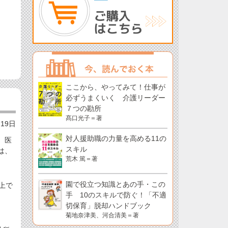
ここから、やってみて！仕事が
必ずうまくいく 介護リーダー
７つの勘所
髙口光子＝著
月19日
対人援助職の力量を高める11の
、医
スキル
は、
荒木 篤＝著
園で役立つ知識とあの手・この
上で
手 10のスキルで防ぐ！「不適
切保育」脱却ハンドブック
菊地奈津美、河合清美＝著