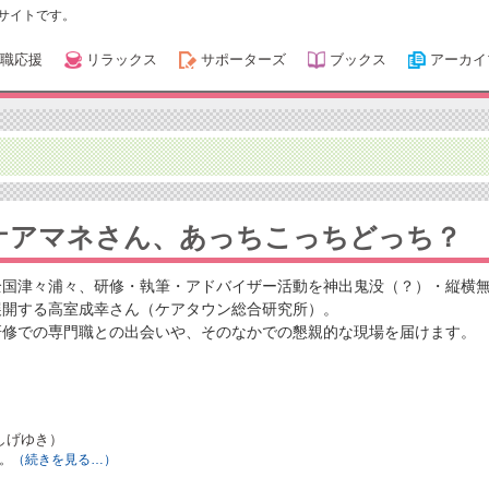
サイトです。
職応援
リラックス
サポーターズ
ブックス
アーカイ
ケアマネさん、あっちこっちどっち？
全国津々浦々、研修・執筆・アドバイザー活動を神出鬼没（？）・縦横
展開する高室成幸さん（ケアタウン総合研究所）。
研修での専門職との出会いや、そのなかでの懇親的な現場を届けます。
しげゆき）
。
（続きを見る…）