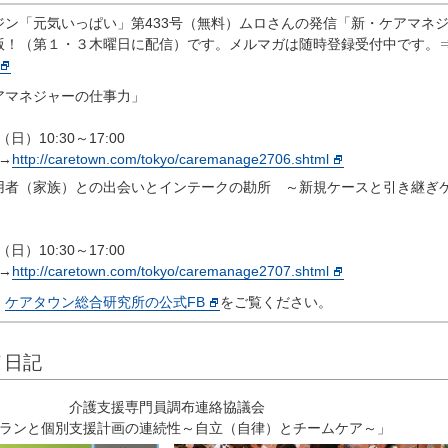
ン「元気いっぱい」第433号（無料）ムロさんの発信「新・ケアマネ
版！（第１・３木曜日に配信）です。メルマガは随時登録受付中です
アマネジャーの仕事力」
日）10:30～17:00
→
http://caretown.com/tokyo/caremanage2706.shtml
用者（家族）との出会いとインテークの勘所 ～新規ケースと引き継ぎ
日）10:30～17:00
→
http://caretown.com/tokyo/caremanage2707.shtml
、
ケアタウン総合研究所の公式FB
をご覧ください。
メ日記
介護支援専門員調布連絡協議会
ランと個別支援計画の連続性～自立（自律）とチームケア～」