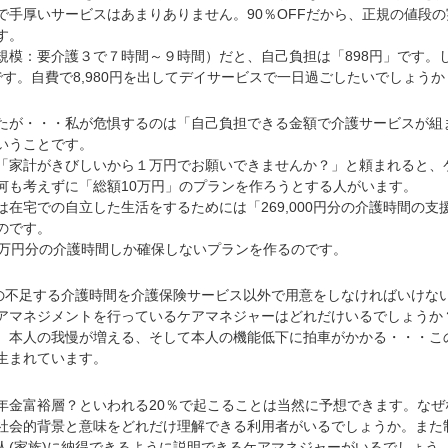
で手厚いサービスはあまりありません。90％OFFだから、正規の値段の
す。
模：要介護３で７時間～９時間）だと、自己負担は「898円」です。
」です。自費で8,980円を出してデイサービスで一日過ごしたいでしょうか
が・・・私が危惧するのは「自己負担できる金額で介護サービスが組
いうことです。
家計がきびしいから１万円でお願いできませんか？」と頼まれると、
何も考えずに「総額10万円」のプランを作ろうとする人がいます。
在宅での自立した生活をするためには「269,000円分の介護時間の支
のです。
万円分の介護時間しか確保しないプランを作るのです。
円分の不足する介護時間を介護保険サービス以外で用意をしなければいけな
アマネジメントを行っているケアマネジャーはどれだけいるでしょうか
本人の我慢が増える、そして本人の機能低下に拍車がかかる・・・こ
生まれています。
金富裕層？といわれる20％で起こることは当然に予想できます。なぜ
社会的背景と意味をどれだけ理解できる利用者がいるでしょうか。また
人(家族)に納得できるように説明できるケアマネジャーがいるでしょう