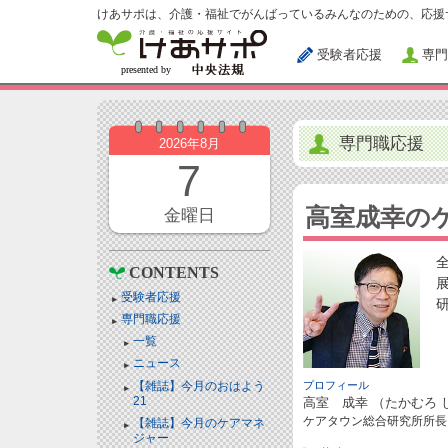
けあサポは、介護・福祉でがんばっているみんなのための、応援
受験者応援
専門
専門職応援
2026年8月
7
高室成幸の
金曜日
CONTENTS
受験者応援
専門職応援
一覧
ニュース
【雑誌】今月のおはよう
プロフィール
21
高室 成幸 （たかむろ 
ケアタウン総合研究所所長
【雑誌】今月のケアマネ
ジャー