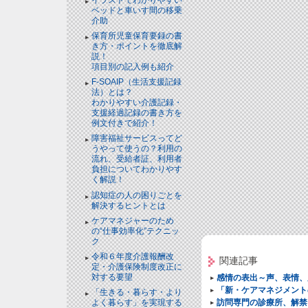
ベッドと⾞いす間の移乗
介助
保育所児童保育要録の書
き方・ポイントを徹底解
説！
項目別の記入例も紹介
F-SOAIP（生活支援記録
法）とは？
わかりやすい介護記録・
支援経過記録の書き方を
例文付きで紹介！
障害福祉サービスってど
うやって使うの？利用の
流れ、受給者証、利用者
負担についてわかりやす
く解説！
認知症の人の困りごとを
解決するヒントとは
ケアマネジャーのため
の“仕事効率化”テクニッ
ク
令和６年度介護報酬改
関連記事
定・介護保険制度改正に
対する要望
感情の表出～声、表情、
「新・ケアマネジメント
「生きる・暮らす・より
訪問専門の診療所、解禁
よく暮らす」を実現する