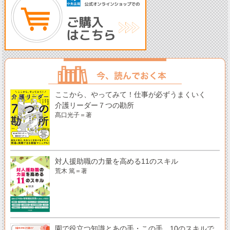
ここから、やってみて！仕事が必ずうまくいく
介護リーダー７つの勘所
髙口光子＝著
対人援助職の力量を高める11のスキル
荒木 篤＝著
園で役立つ知識とあの手・この手 10のスキルで