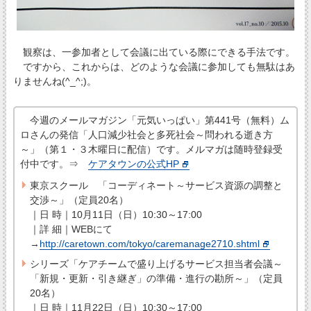
観察は、一参加者として会議に出ている際にできる手法です。
ですから、これからは、どのような会議に参加しても無駄はあ
りませんね(^_^;)。
今週のメールマガジン「元気いっぱい」第441号（無料）ム
ロさんの発信「人口減少社会と多死社会～問われる逝き方
～」（第１・３木曜日に配信）です。メルマガは随時登録受
付中です。⇒
ケアタウンの公式HP
東京スクール 「コーディネート～サービス資源の調整と
交渉～」（定員20名）
｜日 時｜10月11日（日）10:30～17:00
｜詳 細｜WEBにて
→
http://caretown.com/tokyo/caremanage2710.shtml
シリーズ「ケアチームで盛り上げるサービス担当者会議～
「新規・更新・引き継ぎ」の準備・進行の勘所～」（定員
20名）
｜日 時｜11月22日（日）10:30～17:00