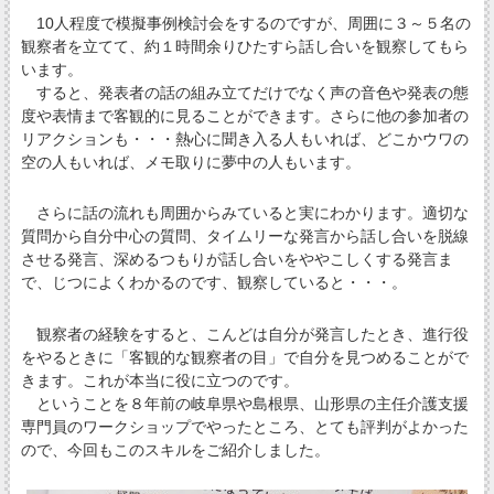
10人程度で模擬事例検討会をするのですが、周囲に３～５名の
観察者を立てて、約１時間余りひたすら話し合いを観察してもら
います。
すると、発表者の話の組み立てだけでなく声の音色や発表の態
度や表情まで客観的に見ることができます。さらに他の参加者の
リアクションも・・・熱心に聞き入る人もいれば、どこかウワの
空の人もいれば、メモ取りに夢中の人もいます。
さらに話の流れも周囲からみていると実にわかります。適切な
質問から自分中心の質問、タイムリーな発言から話し合いを脱線
させる発言、深めるつもりが話し合いをややこしくする発言ま
で、じつによくわかるのです、観察していると・・・。
観察者の経験をすると、こんどは自分が発言したとき、進行役
をやるときに「客観的な観察者の目」で自分を見つめることがで
きます。これが本当に役に立つのです。
ということを８年前の岐阜県や島根県、山形県の主任介護支援
専門員のワークショップでやったところ、とても評判がよかった
ので、今回もこのスキルをご紹介しました。