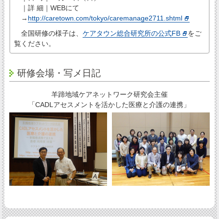
｜詳 細｜WEBにて
→
http://caretown.com/tokyo/caremanage2711.shtml
全国研修の様子は、
ケアタウン総合研究所の公式FB
をご
覧ください。
研修会場・写メ日記
羊蹄地域ケアネットワーク研究会主催
「CADLアセスメントを活かした医療と介護の連携」