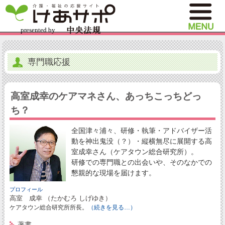
専門職応援
高室成幸のケアマネさん、あっちこっちどっ
ち？
全国津々浦々、研修・執筆・アドバイザー活
動を神出鬼没（？）・縦横無尽に展開する高
室成幸さん（ケアタウン総合研究所）。
研修での専門職との出会いや、そのなかでの
懇親的な現場を届けます。
プロフィール
高室 成幸 （たかむろ しげゆき）
ケアタウン総合研究所所長。
（続きを見る…）
著書