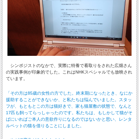
シンポジストのなかで、実際に特養で看取りをされた広畑さん
の実践事例が印象的でした。これはNHKスペシャルでも放映され
ています。
「その方は85歳の女性の方でした。終末期になったとき、なにか
援助することができないか、と私たちは悩んでいました。スタッ
フが、もともとこの方は猫好きで、家も猫屋敷の状態で、なんと
17匹も飼ってらっしゃったのです。私たちは、もしかして猫がそ
ばにいればご本人の意欲作りになるのではないかと思い、レンタ
ルペットの猫を借りることにしました。