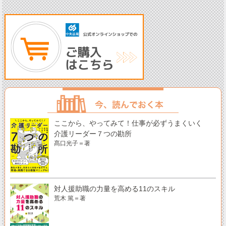
ここから、やってみて！仕事が必ずうまくいく
介護リーダー７つの勘所
髙口光子＝著
対人援助職の力量を高める11のスキル
荒木 篤＝著