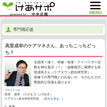
専門職応援
高室成幸のケアマネさん、あっちこっちどっ
ち？
全国津々浦々、研修・執筆・アドバイザー活
動を神出鬼没（？）・縦横無尽に展開する高
室成幸さん（ケアタウン総合研究所）。
研修での専門職との出会いや、そのなかでの
懇親的な現場を届けます。
プロフィール
高室 成幸 （たかむろ しげゆき）
ケアタウン総合研究所所長。
（続きを見る…）
著書