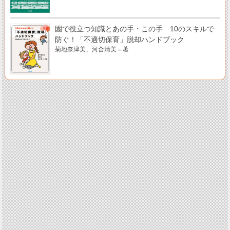
園で役立つ知識とあの手・この手 10のスキルで
防ぐ！「不適切保育」脱却ハンドブック
菊地奈津美、河合清美＝著