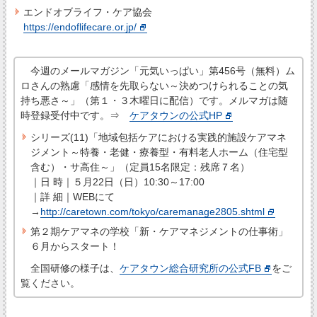
エンドオブライフ・ケア協会
https://endoflifecare.or.jp/
今週のメールマガジン「元気いっぱい」第456号（無料）ム
ロさんの熟慮「感情を先取らない～決めつけられることの気
持ち悪さ～」（第１・３木曜日に配信）です。メルマガは随
時登録受付中です。⇒
ケアタウンの公式HP
シリーズ(11)「地域包括ケアにおける実践的施設ケアマネ
ジメント～特養・老健・療養型・有料老人ホーム（住宅型
含む）・サ高住～」（定員15名限定：残席７名）
｜日 時｜５月22日（日）10:30～17:00
｜詳 細｜WEBにて
→
http://caretown.com/tokyo/caremanage2805.shtml
第２期ケアマネの学校「新・ケアマネジメントの仕事術」
６月からスタート！
全国研修の様子は、
ケアタウン総合研究所の公式FB
をご
覧ください。