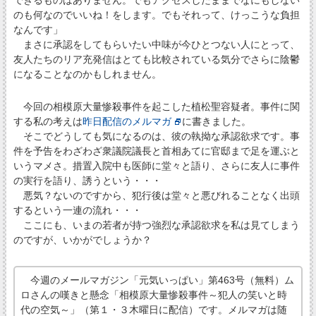
できるものはありません。でもアクセスしたままでなにもしない
のも何なのでいいね！をします。でもそれって、けっこうな負担
なんです」
まさに承認をしてもらいたい中味が今ひとつない人にとって、
友人たちのリア充発信はとても比較されている気分でさらに陰鬱
になることなのかもしれません。
今回の相模原大量惨殺事件を起こした植松聖容疑者。事件に関
する私の考えは
昨日配信のメルマガ
に書きました。
そこでどうしても気になるのは、彼の執拗な承認欲求です。事
件を予告をわざわざ衆議院議長と首相あてに官邸まで足を運ぶと
いうマメさ。措置入院中も医師に堂々と語り、さらに友人に事件
の実行を語り、誘うという・・・
悪気？ないのですから、犯行後は堂々と悪びれることなく出頭
するという一連の流れ・・・
ここにも、いまの若者が持つ強烈な承認欲求を私は見てしまう
のですが、いかがでしょうか？
今週のメールマガジン「元気いっぱい」第463号（無料）ム
ロさんの嘆きと懸念「相模原大量惨殺事件～犯人の笑いと時
代の空気～」（第１・３木曜日に配信）です。メルマガは随