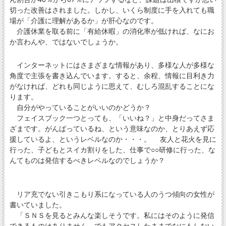
切った改善はされました。しかし、いくら制度に手を入れても職
場が「介護に理解があるか」が肝心なのです。
介護休業を取る前に「有給休暇」の消化率が低ければ、なにお
か言わんや、ではないでしょうか。
インターネットにはさまざまな情報があり、多様な人が多様な
角度で主張を書き込んでいます。すると、余程、情報に目利き力
がなければ、どれも同じように思えて、むしろ混乱することにな
ります。
自分がやっていることがいいのかどうか？
フェイスブック一つとっても、「いいね？」と中身だってさま
ざまです。がんばっているね、という意味なのか、とりあえず応
援しているよ、というレベルなのか・・・。 友人と花火を見に
行った、子どもとスイカ割りをした、仕事で○○研修に行った、な
んてものは発信するべきレベルなのでしょうか？
リア充でない引きこもり系になっている人のうつ傾向の女性が
書いていました。
「ＳＮＳを見るとみんな楽しそうです。私にはそのように発信