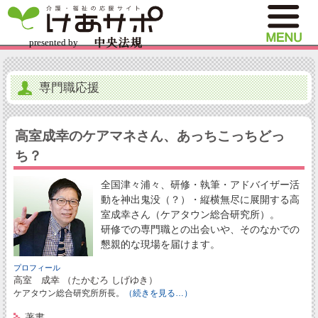
専門職応援
高室成幸のケアマネさん、あっちこっちどっ
ち？
全国津々浦々、研修・執筆・アドバイザー活
動を神出鬼没（？）・縦横無尽に展開する高
室成幸さん（ケアタウン総合研究所）。
研修での専門職との出会いや、そのなかでの
懇親的な現場を届けます。
プロフィール
高室 成幸 （たかむろ しげゆき）
ケアタウン総合研究所所長。
（続きを見る…）
著書