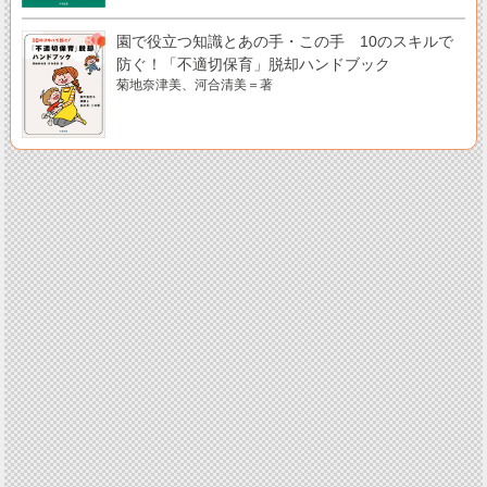
園で役立つ知識とあの手・この手 10のスキルで
防ぐ！「不適切保育」脱却ハンドブック
菊地奈津美、河合清美＝著