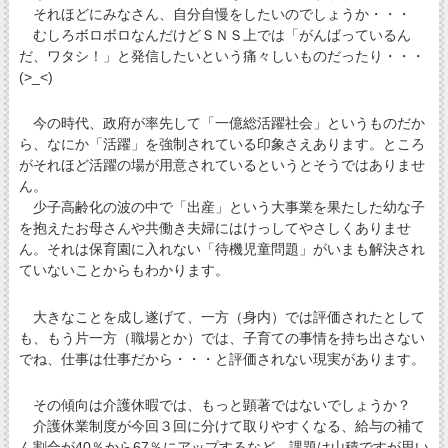
それほどにみなさん、自分自慢をしたいのでしょうか・・・
むしろボロボロなんだけどＳＮＳ上では「がんばっているん
だ、ワタシ！」と発信したいという痛々しいものだったり・・・
(>_<)
今の時代、政府が率先して「一億総活躍社会」というものだか
ら、なにか「活躍」を強制されている印象さえあります。ところ
がそれほど活躍の場が用意されているというとそうではありませ
ん。
少子高齢化の波の中で「出産」という大事業を果たした幼な子
を抱えたお母さんや共働き夫婦にはけっしてやさしくありませ
ん。それは保育園に入れない「待機児童問題」がいまも解決され
ていないことからもわかります。
大きなことを成し遂げて、一方（身内）では評価されたとして
も、もう片一方（職場とか）では、子育ての事情を持ち出さない
でね、仕事は仕事だから・・・と評価されない現実があります。
その傾向は介護休暇では、もっと顕著ではないでしょうか？
介護休業制度が今回３回に分けて取りやすくなる、給与の補て
ん割合が40％から67％にアップするなど、課題は山積ですが思い