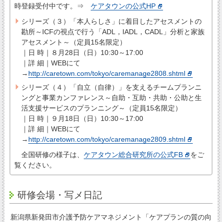
時登録受付中です。⇒
ケアタウンの公式HP
シリーズ（３）「本人らしさ」に着目したアセスメントの
勘所～ICFの視点で行う「ADL，IADL，CADL」分析と家族
アセスメント～（定員15名限定）
｜日 時｜８月28日（日）10:30～17:00
｜詳 細｜WEBにて
→
http://caretown.com/tokyo/caremanage2808.shtml
シリーズ（４）「自立（自律）」を支えるチームプランニ
ングと事業カンファレンス～自助・互助・共助・公助と生
活支援サービスのプランニング～（定員15名限定）
｜日 時｜９月18日（日）10:30～17:00
｜詳 細｜WEBにて
→
http://caretown.com/tokyo/caremanage2809.shtml
全国研修の様子は、
ケアタウン総合研究所の公式FB
をご
覧ください。
研修会場・写メ日記
新潟県新発田市介護予防ケアマネジメント「ケアプランの質の向