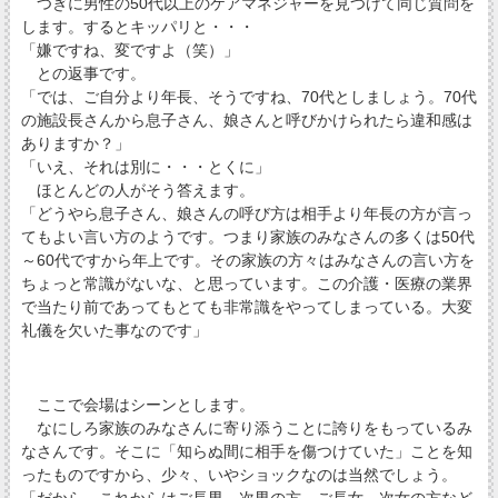
つぎに男性の50代以上のケアマネジャーを見つけて同じ質問を
します。するとキッパリと・・・
「嫌ですね、変ですよ（笑）」
との返事です。
「では、ご自分より年長、そうですね、70代としましょう。70代
の施設長さんから息子さん、娘さんと呼びかけられたら違和感は
ありますか？」
「いえ、それは別に・・・とくに」
ほとんどの人がそう答えます。
「どうやら息子さん、娘さんの呼び方は相手より年長の方が言っ
てもよい言い方のようです。つまり家族のみなさんの多くは50代
～60代ですから年上です。その家族の方々はみなさんの言い方を
ちょっと常識がないな、と思っています。この介護・医療の業界
で当たり前であってもとても非常識をやってしまっている。大変
礼儀を欠いた事なのです」
ここで会場はシーンとします。
なにしろ家族のみなさんに寄り添うことに誇りをもっているみ
なさんです。そこに「知らぬ間に相手を傷つけていた」ことを知
ったものですから、少々、いやショックなのは当然でしょう。