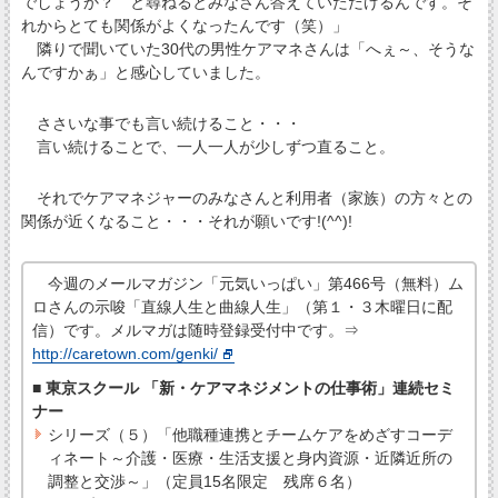
でしょうか？ と尋ねるとみなさん答えていただけるんです。そ
れからとても関係がよくなったんです（笑）」
隣りで聞いていた30代の男性ケアマネさんは「へぇ～、そうな
んですかぁ」と感心していました。
ささいな事でも言い続けること・・・
言い続けることで、一人一人が少しずつ直ること。
それでケアマネジャーのみなさんと利用者（家族）の方々との
関係が近くなること・・・それが願いです!(^^)!
今週のメールマガジン「元気いっぱい」第466号（無料）ム
ロさんの示唆「直線人生と曲線人生」（第１・３木曜日に配
信）です。メルマガは随時登録受付中です。⇒
http://caretown.com/genki/
■ 東京スクール 「新・ケアマネジメントの仕事術」連続セミ
ナー
シリーズ（５）「他職種連携とチームケアをめざすコーデ
ィネート～介護・医療・生活支援と身内資源・近隣近所の
調整と交渉～」（定員15名限定 残席６名）