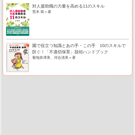
対人援助職の力量を高める11のスキル
荒木 篤＝著
園で役立つ知識とあの手・この手 10のスキルで
防ぐ！「不適切保育」脱却ハンドブック
菊地奈津美、河合清美＝著