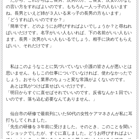
「だから、これからはご長男、次男の方、ご長女、次女の方など
の言い方をすればよいのです。もちろん一人っ子の人もいます
ね。長男といえど姉が３人いる末っ子の長男の方もいます」
「どうすればいいのですか？」
「簡単です。どのようにお呼びすればよいでしょうか？と尋ねれ
ばいいだけです。名字がいい人もいれば、下の名前がいい人もい
ます。長男・次男がいい人もいるでしょう。相手に決めてもらえ
ばいい、それだけです」
私はこのようなことに気づいていない介護の皆さんが悪いとは
思いません。もしこの仕事についていなければ、使わなかったで
しょう。おそらく業界のちょっと変な常識がよくないのです。
あとは気がつけば直せばいいだけです。
「明日からすぐに直せばそれでいいのです。反省なんか１回でい
いのです。落ち込む必要なんてありません。」
仙台市の研修で最前列にいた50代の女性ケアマネさんが私に耳
打ちしてくれました。
「先生の研修を３年前に受けました。そのとき、このことを聞い
てショックでしたが、すぐに直しました。どうお呼びすればよい