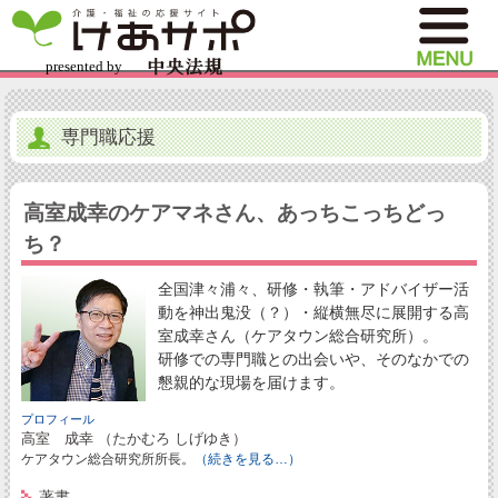
専門職応援
高室成幸のケアマネさん、あっちこっちどっ
ち？
全国津々浦々、研修・執筆・アドバイザー活
動を神出鬼没（？）・縦横無尽に展開する高
室成幸さん（ケアタウン総合研究所）。
研修での専門職との出会いや、そのなかでの
懇親的な現場を届けます。
プロフィール
高室 成幸 （たかむろ しげゆき）
ケアタウン総合研究所所長。
（続きを見る…）
著書