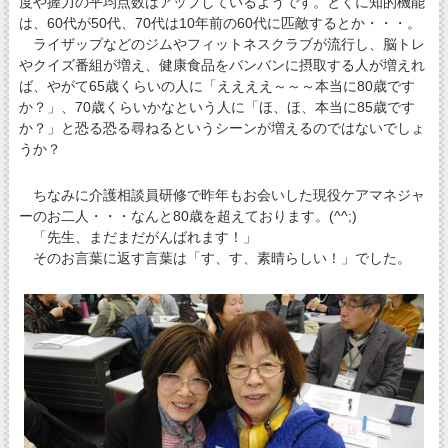
度や握力の平均点数はアップしているようです。とくに知的機能
は、60代が50代、70代は10年前の60代に匹敵するとか・・・。
ライザップなどのジムやフィットネスクラブが流行し、脳トレ
やクイズ番組が増え、健康食品をバンバンに摂取する人が増えれ
ば、やがて65歳くらいの人に「ええええ～～～本当に80歳です
か？」、70歳くらいかなという人に「ほ、ほ、本当に85歳です
か？」と恐る恐る尋ねるというシーンが増えるのではないでしょ
うか？
ちなみに介護相談員研修で昨年もお会いした現役ケアマネジャ
ーのお二人・・・なんと80歳を超えております。(^^;)
「先生、まだまだがんばれます！」
そのお言葉に返す言葉は「す、す、素晴らしい！」でした。