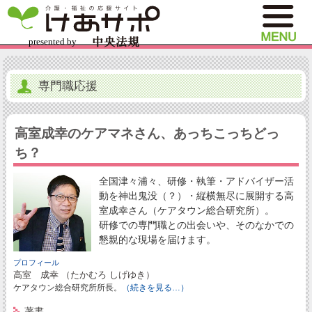
専門職応援
高室成幸のケアマネさん、あっちこっちどっ
ち？
全国津々浦々、研修・執筆・アドバイザー活
動を神出鬼没（？）・縦横無尽に展開する高
室成幸さん（ケアタウン総合研究所）。
研修での専門職との出会いや、そのなかでの
懇親的な現場を届けます。
プロフィール
高室 成幸 （たかむろ しげゆき）
ケアタウン総合研究所所長。
（続きを見る…）
著書