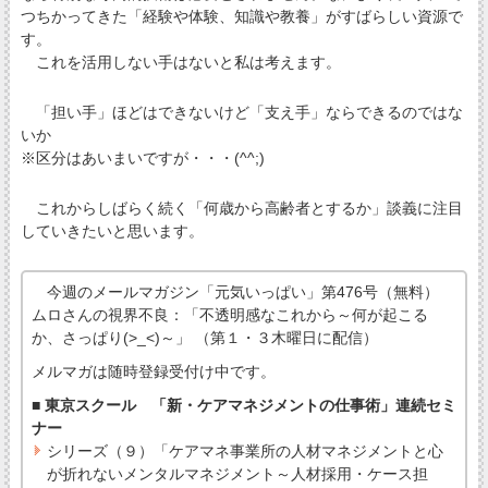
つちかってきた「経験や体験、知識や教養」がすばらしい資源で
す。
これを活用しない手はないと私は考えます。
「担い手」ほどはできないけど「支え手」ならできるのではな
いか
※区分はあいまいですが・・・(^^;)
これからしばらく続く「何歳から高齢者とするか」談義に注目
していきたいと思います。
今週のメールマガジン「元気いっぱい」第476号（無料）
ムロさんの視界不良：「不透明感なこれから～何が起こる
か、さっぱり(>_<)～」 （第１・３木曜日に配信）
メルマガは随時登録受付け中です。
■ 東京スクール 「新・ケアマネジメントの仕事術」連続セミ
ナー
シリーズ（９）「ケアマネ事業所の人材マネジメントと心
が折れないメンタルマネジメント～人材採用・ケース担