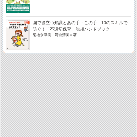
園で役立つ知識とあの手・この手 10のスキルで
防ぐ！「不適切保育」脱却ハンドブック
菊地奈津美、河合清美＝著