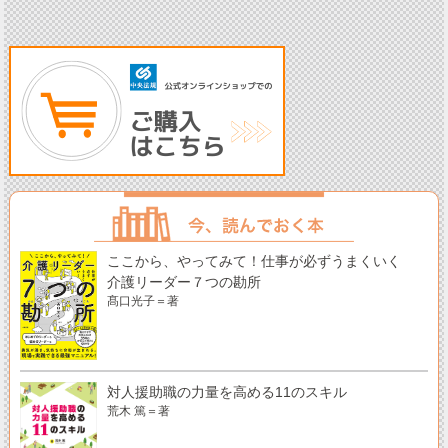
ここから、やってみて！仕事が必ずうまくいく
介護リーダー７つの勘所
髙口光子＝著
対人援助職の力量を高める11のスキル
荒木 篤＝著