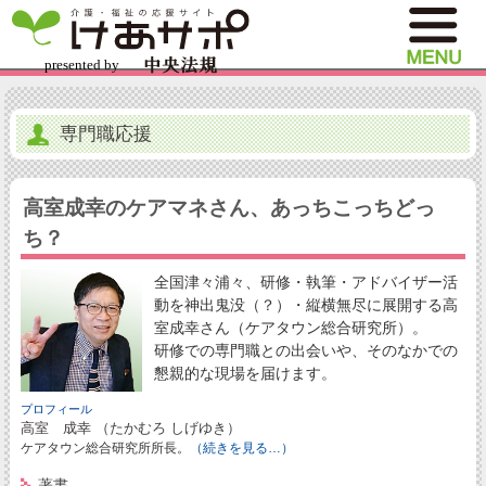
専門職応援
高室成幸のケアマネさん、あっちこっちどっ
ち？
全国津々浦々、研修・執筆・アドバイザー活
動を神出鬼没（？）・縦横無尽に展開する高
室成幸さん（ケアタウン総合研究所）。
研修での専門職との出会いや、そのなかでの
懇親的な現場を届けます。
プロフィール
高室 成幸 （たかむろ しげゆき）
ケアタウン総合研究所所長。
（続きを見る…）
著書