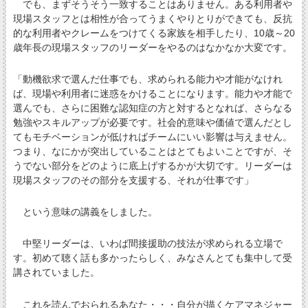
でも、まずそうそう一致することはありません。ある利用者や
現場スタッフとは相性が合ってうまくやりとりができても、反抗
的な利用者やクレームをつけてくる家族を相手したり、10歳～20
歳年長の現場スタッフのリーダーをやるのはなかなか大変です。
「動機欲求で選んだ仕事でも、求められる能力や才能がなけれ
ば、現場や利用者に迷惑をかけることになります。能力や才能で
選んでも、さらに困難な認知症の方と対するとなれば、さらなる
勉強やスキルアップが必要です。社会的意味や価値で選んだとし
てもモチベーションが低ければチームにいい影響は与えません。
つまり、なにかが突出していることはとてもよいことですが、そ
うでない部分をどのように底上げするかが大切です。リーダーは
現場スタッフのその部分を支援する、それが仕事です」
という意味の講義をしました。
中堅リーダーは、いわば間接援助の技法が求められる立場で
す。初めて聴く話も多かったらしく、みなさんとても集中して受
講されていました。
これを読んでおられるあなた・・・自分が描くケアマネジャー