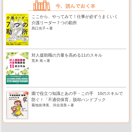
ここから、やってみて！仕事が必ずうまくいく
介護リーダー７つの勘所
髙口光子＝著
対人援助職の力量を高める11のスキル
荒木 篤＝著
園で役立つ知識とあの手・この手 10のスキルで
防ぐ！「不適切保育」脱却ハンドブック
菊地奈津美、河合清美＝著