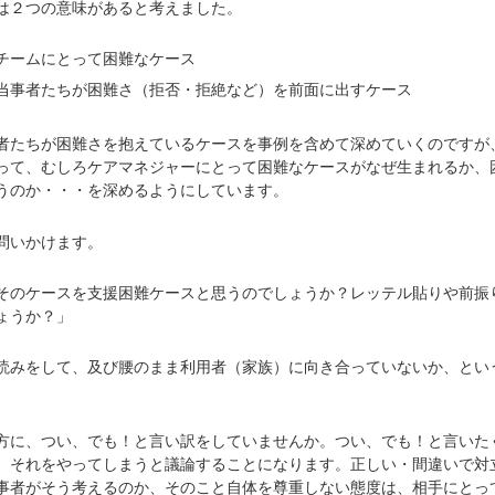
は２つの意味があると考えました。
チームにとって困難なケース
当事者たちが困難さ（拒否・拒絶など）を前面に出すケース
たちが困難さを抱えているケースを事例を含めて深めていくのですが
って、むしろケアマネジャーにとって困難なケースがなぜ生まれるか、
うのか・・・を深めるようにしています。
問いかけます。
のケースを支援困難ケースと思うのでしょうか？レッテル貼りや前振
ょうか？」
みをして、及び腰のまま利用者（家族）に向き合っていないか、とい
に、つい、でも！と言い訳をしていませんか。つい、でも！と言いた
、それをやってしまうと議論することになります。正しい・間違いで対
事者がそう考えるのか、そのこと自体を尊重しない態度は、相手にとっ