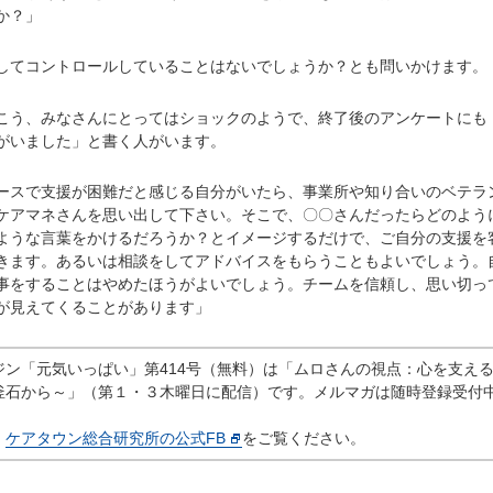
か？」
てコントロールしていることはないでしょうか？とも問いかけます。
う、みなさんにとってはショックのようで、終了後のアンケートにも
がいました」と書く人がいます。
スで支援が困難だと感じる自分がいたら、事業所や知り合いのベテラ
ケアマネさんを思い出して下さい。そこで、〇〇さんだったらどのよう
ような言葉をかけるだろうか？とイメージするだけで、ご自分の支援を
きます。あるいは相談をしてアドバイスをもらうこともよいでしょう。
事をすることはやめたほうがよいでしょう。チームを信頼し、思い切っ
が見えてくることがあります」
ン「元気いっぱい」第414号（無料）は「ムロさんの視点：心を支え
釜石から～」（第１・３木曜日に配信）です。メルマガは随時登録受付
、
ケアタウン総合研究所の公式FB
をご覧ください。