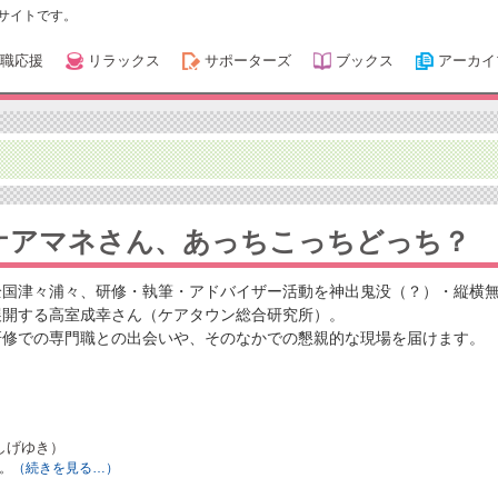
サイトです。
職応援
リラックス
サポーターズ
ブックス
アーカイ
ケアマネさん、あっちこっちどっち？
全国津々浦々、研修・執筆・アドバイザー活動を神出鬼没（？）・縦横
展開する高室成幸さん（ケアタウン総合研究所）。
研修での専門職との出会いや、そのなかでの懇親的な現場を届けます。
しげゆき）
。
（続きを見る…）