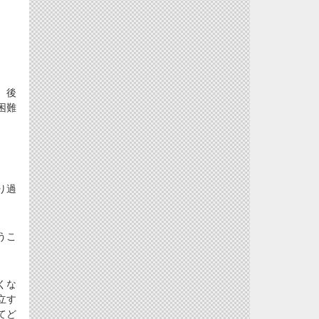
、後
困難
り過
うこ
くな
立す
てど