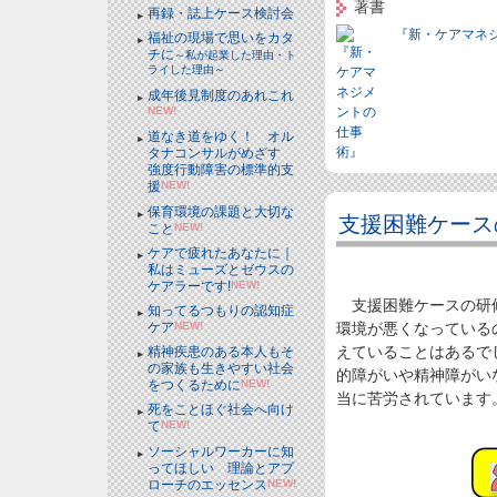
著書
再録・誌上ケース検討会
『新・ケアマネ
福祉の現場で思いをカタ
チに
～私が起業した理由・ト
ライした理由～
成年後見制度のあれこれ
NEW!
道なき道をゆく！ オル
タナコンサルがめざす
強度行動障害の標準的支
援
NEW!
保育環境の課題と大切な
支援困難ケース
こと
NEW!
ケアで疲れたあなたに｜
私はミューズとゼウスの
ケアラーです!
NEW!
支援困難ケースの研修
知ってるつもりの認知症
ケア
NEW!
環境が悪くなっている
えていることはあるで
精神疾患のある本人もそ
の家族も生きやすい社会
的障がいや精神障がい
をつくるために
NEW!
当に苦労されています
死をことほぐ社会へ向け
て
NEW!
ソーシャルワーカーに知
ってほしい 理論とアプ
ローチのエッセンス
NEW!