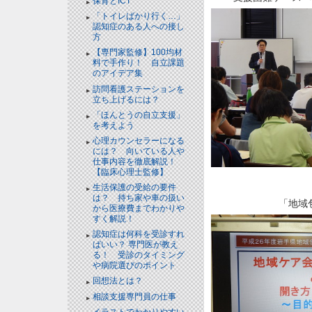
保育とICT
「トイレばかり行く…」
認知症のある人への接し
方
【専門家監修】100均材
料で手作り！ 自立課題
のアイデア集
訪問看護ステーションを
立ち上げるには？
「ほんとうの自立支援」
を考えよう
心理カウンセラーになる
には？ 向いている人や
仕事内容を徹底解説！
【臨床心理士監修】
生活保護の受給の要件
は？ 持ち家や車の扱い
「地域
から医療費までわかりや
すく解説！
認知症は何科を受診すれ
ばいい？ 専門医が教え
る！ 受診のタイミング
や病院選びのポイント
回想法とは？
相談支援専門員の仕事
イラストでわかりやすい