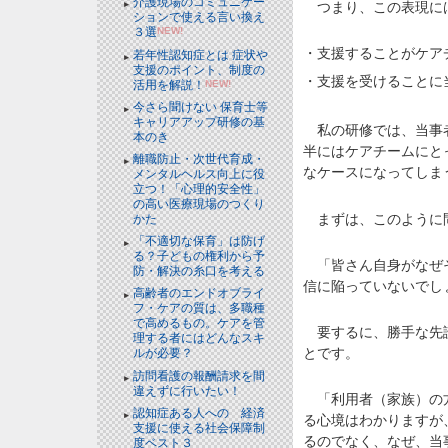
介護現場のコミュニケー
つまり、この表現に
ションで使える言い換え
３選
NEW!
・支援することがケア
若年性認知症とは 症状や
支援のポイント、制度の
・支援を受けることに
活用を解説！
NEW!
今さら聞けない 保育士等
キャリアアップ研修の基
私の研修では、当事者
本のき
半にはケアチームにと
離職防止・次世代育成・
なケースになってしま
メンタルヘルス向上に役
立つ！「心理的安全性」
の高い医療現場のつくり
まずは、このように
かた
「不適切な保育」は防げ
る？子どもの権利から予
「皆さん自身がなぜそ
防・解決の糸口を考える
信に陥っていないでし
高齢者のエンドオブライ
フ・ケアの質は、多職種
で高めるもの。ケアを管
要するに、勝手な先読
理する者にはどんなスキ
とです。
ルが必要？
訪問看護の報酬請求を間
違えずに行いたい！
「利用者（家族）の方
認知症ある人への 経済
る心境はわかりますが
支援に使える社会保障制
るのでなく、なぜ、当
度ベスト３