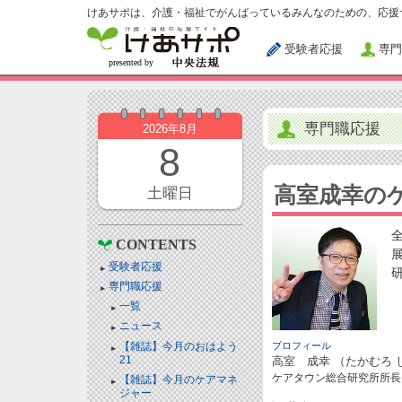
けあサポは、介護・福祉でがんばっているみんなのための、応援
受験者応援
専門
専門職応援
2026年8月
8
高室成幸の
土曜日
CONTENTS
受験者応援
専門職応援
一覧
ニュース
【雑誌】今月のおはよう
プロフィール
21
高室 成幸 （たかむろ 
ケアタウン総合研究所所長
【雑誌】今月のケアマネ
ジャー