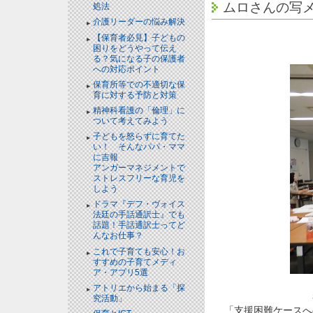
ムロさんの写
処法
介護リーダーの悩み解決
【保育者必見】子どもの
困りをどうやって伝え
る？気になる子の保護者
への対応ポイント
保育所等での不適切な保
育に対する予防と対策
精神科看護の「倫理」に
ついて考えてみよう
子どもを怒らずに育てた
い！ そんなパパ・ママ
に吉報
アンガーマネジメントで
ストレスフリーな育児を
しよう
ドラマ『デフ・ヴォイス
法廷の手話通訳士』でも
話題！手話通訳士ってど
んなお仕事？
これで子育ても安心！お
すすめの子育てメディ
ア・アプリ5選
アトリエから始まる「探
究活動」
「支援困難ケースへ