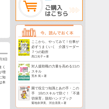
ここから、やってみて！仕事が
必ずうまくいく 介護リーダー
７つの勘所
髙口光子＝著
0月3日
対人援助職の力量を高める11の
まく
スキル
が増
荒木 篤＝著
に知
は本
園で役立つ知識とあの手・この
手 10のスキルで防ぐ！「不適
切保育」脱却ハンドブック
菊地奈津美、河合清美＝著