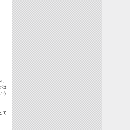
ス」
がは
いう
とて