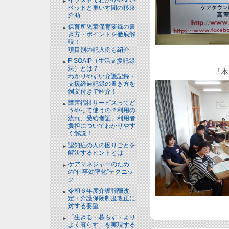
ベッドと⾞いす間の移乗
介助
保育所児童保育要録の書
き方・ポイントを徹底解
説！
項目別の記入例も紹介
F-SOAIP（生活支援記録
法）とは？
「本
わかりやすい介護記録・
支援経過記録の書き方を
例文付きで紹介！
障害福祉サービスってど
うやって使うの？利用の
流れ、受給者証、利用者
負担についてわかりやす
く解説！
認知症の人の困りごとを
解決するヒントとは
ケアマネジャーのため
の“仕事効率化”テクニッ
ク
令和６年度介護報酬改
定・介護保険制度改正に
対する要望
「生きる・暮らす・より
よく暮らす」を実現する