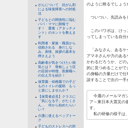
のように映るでしょう
がんについて 抗がん剤
による味覚障害への対処
法
ついつい、先読みをし
子どもとの関係性に悩む
パパ・ママに朗報で
す！ 愛着（アタッチメ
このパワポは、けっこ
ント）のホントを教えま
ってしまっている自分
す
利用者・家族・職員から
信頼される 身だしな
「みなさん、あるケー
み、表情、挨拶の基本を
アマネさんや力のある
押さえよう
かわるだろうか、どの
高齢者が気をつけたい病
気とは？ 骨粗しょう症
的に見つめることがで
の症状や特徴、医療職へ
の身幅の力量だけで仕
の伝え方を紹介！
談することで次の一手
保育園・幼稚園での子ど
ものトイレの援助 もっ
と楽にしませんか？
今週のメールマガジ
【保育者必見】クラスに
「気になる子」がたくさ
ア～東日本大震災の
ん… 何から始めたらい
す。
い？
私の研修の様子は
介護に使えるペップトー
ク
子どものストレスへの対