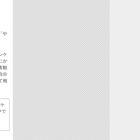
「や
ンケ
にか
客観
自分
て相
るケ
中で