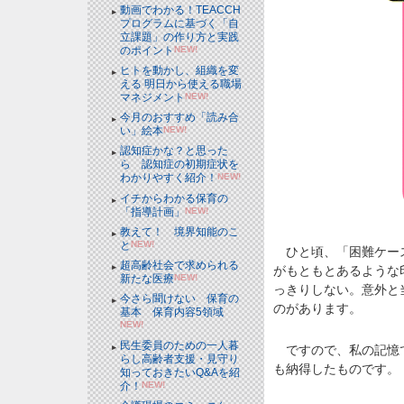
動画でわかる！TEACCH
プログラムに基づく「自
立課題」の作り方と実践
のポイント
NEW!
ヒトを動かし、組織を変
える 明日から使える職場
マネジメント
NEW!
今月のおすすめ「読み合
い」絵本
NEW!
認知症かな？と思った
ら 認知症の初期症状を
わかりやすく紹介！
NEW!
イチからわかる保育の
「指導計画」
NEW!
教えて！ 境界知能のこ
と
NEW!
ひと頃、「困難ケース
超高齢社会で求められる
がもともとあるような
新たな医療
NEW!
っきりしない。意外と
今さら聞けない 保育の
のがあります。
基本 保育内容5領域
NEW!
民生委員のための一人暮
ですので、私の記憶で
らし高齢者支援・見守り
も納得したものです。
知っておきたいQ&Aを紹
介！
NEW!