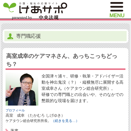
専門職応援
高室成幸のケアマネさん、あっちこっちどっ
ち？
全国津々浦々、研修・執筆・アドバイザー活
動を神出鬼没（？）・縦横無尽に展開する高
室成幸さん（ケアタウン総合研究所）。
研修での専門職との出会いや、そのなかでの
懇親的な現場を届けます。
プロフィール
高室 成幸 （たかむろ しげゆき）
ケアタウン総合研究所所長。
（続きを見る…）
著書