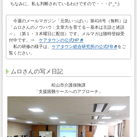
ちなみに、私も判断されているわけですので・・・(^_^;)
今週のメールマガジン「元気いっぱい」第416号（無料）は
「ムロさんのノウハウ：文章力を育てる～基本は主語と述語
～」（第１・３木曜日に配信）です。メルマガは随時登録受
付中です。⇒
ケアタウンの公式HP
私の研修の様子は、
ケアタウン総合研究所の公式FB
をご
覧ください。
ムロさんの写メ日記
松山市介護保険課
「支援困難ケースへのアプローチ」