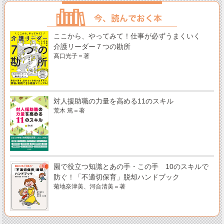
ここから、やってみて！仕事が必ずうまくいく
介護リーダー７つの勘所
髙口光子＝著
対人援助職の力量を高める11のスキル
荒木 篤＝著
園で役立つ知識とあの手・この手 10のスキルで
防ぐ！「不適切保育」脱却ハンドブック
菊地奈津美、河合清美＝著