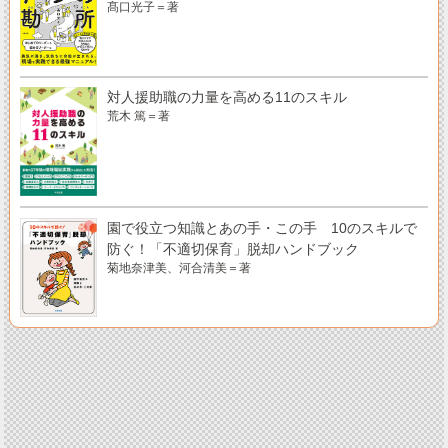
髙口光子＝著
対人援助職の力量を高める11のスキル
荒木 篤＝著
園で役立つ知識とあの手・この手 10のスキルで
防ぐ！「不適切保育」脱却ハンドブック
菊地奈津美、河合清美＝著