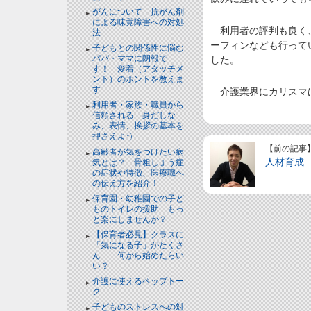
がんについて 抗がん剤
による味覚障害への対処
利用者の評判も良く、
法
ーフィンなども行って
子どもとの関係性に悩む
パパ・ママに朗報で
した。
す！ 愛着（アタッチメ
ント）のホントを教えま
す
介護業界にカリスマは
利用者・家族・職員から
信頼される 身だしな
み、表情、挨拶の基本を
押さえよう
【前の記事
高齢者が気をつけたい病
人材育成
気とは？ 骨粗しょう症
の症状や特徴、医療職へ
の伝え方を紹介！
保育園・幼稚園での子ど
ものトイレの援助 もっ
と楽にしませんか？
【保育者必見】クラスに
「気になる子」がたくさ
ん… 何から始めたらい
い？
介護に使えるペップトー
ク
子どものストレスへの対