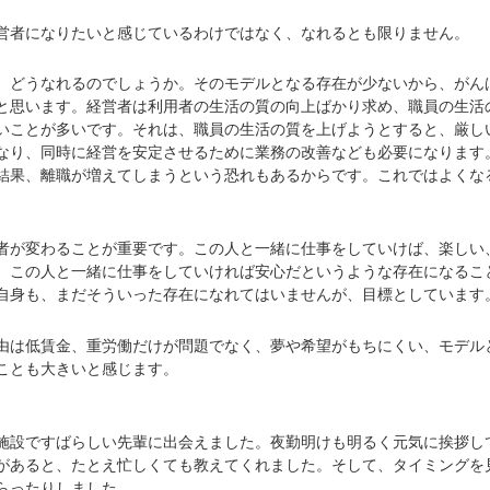
者になりたいと感じているわけではなく、なれるとも限りません。
どうなれるのでしょうか。そのモデルとなる存在が少ないから、がん
と思います。経営者は利用者の生活の質の向上ばかり求め、職員の生活
いことが多いです。それは、職員の生活の質を上げようとすると、厳し
なり、同時に経営を安定させるために業務の改善なども必要になります
結果、離職が増えてしまうという恐れもあるからです。これではよくな
が変わることが重要です。この人と一緒に仕事をしていけば、楽しい
。この人と一緒に仕事をしていければ安心だというような存在になるこ
自身も、まだそういった存在になれてはいませんが、目標としています
は低賃金、重労働だけが問題でなく、夢や希望がもちにくい、モデル
ことも大きいと感じます。
設ですばらしい先輩に出会えました。夜勤明けも明るく元気に挨拶し
があると、たとえ忙しくても教えてくれました。そして、タイミングを
らったりしました。