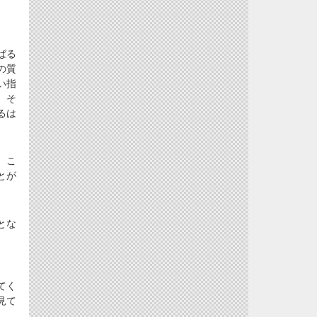
ばる
の質
い指
。そ
るは
、こ
とが
。
とな
てく
見て