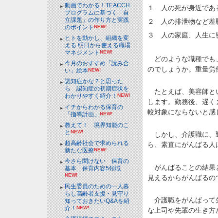
動画でわかる！TEACCH
１ 人の死が身近であ
プログラムに基づく「自
立課題」の作り方と実践
２ 人の排泄物など羞
のポイント
NEW!
３ 人の家庭、人生に
ヒトを動かし、組織を変
える 明日から使える職場
マネジメント
NEW!
どのような職種でも、
今月のおすすめ「読み合
のでしょうか。重量労
い」絵本
NEW!
認知症かな？と思った
ら 認知症の初期症状を
たとえば、美容師とい
わかりやすく紹介！
NEW!
します。勤務後、遅く
イチからわかる保育の
較対象にならないと感
「指導計画」
NEW!
教えて！ 境界知能のこ
と
NEW!
しかし、介護職に、勤
超高齢社会で求められる
ら、素直にがんばる人
新たな医療
NEW!
今さら聞けない 保育の
がんばることの結果と
基本 保育内容5領域
NEW!
見えるからがんばるの
民生委員のための一人暮
らし高齢者支援・見守り
介護職をがんばって先
知っておきたいQ&Aを紹
介！
NEW!
な上司や先輩の生き方