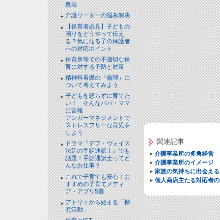
処法
介護リーダーの悩み解決
【保育者必見】子どもの
困りをどうやって伝え
る？気になる子の保護者
への対応ポイント
保育所等での不適切な保
育に対する予防と対策
精神科看護の「倫理」に
ついて考えてみよう
子どもを怒らずに育てた
い！ そんなパパ・ママ
に吉報
アンガーマネジメントで
ストレスフリーな育児を
しよう
関連記事
ドラマ『デフ・ヴォイス
法廷の手話通訳士』でも
介護事業所の多角経営
話題！手話通訳士ってど
介護事業所のイメージ
んなお仕事？
家族の気持ちに出会える
これで子育ても安心！お
個人商店主たる対応者の
すすめの子育てメディ
ア・アプリ5選
アトリエから始まる「探
究活動」