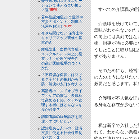
介護現場のコミュニケー
ションで使える言い換え
すべての介護職が経営
３選
NEW!
若年性認知症とは 症状や
支援のポイント、制度の
介護職を続けていて、
活用を解説！
NEW!
意味がわからないのだ
今さら聞けない 保育士等
の向上には真剣ではな
キャリアアップ研修の基
本のき
摘、指導が時に必要に
離職防止・次世代育成・
うしたことに取り組む
メンタルヘルス向上に役
ずがありません。
立つ！「心理的安全性」
の高い医療現場のつくり
かた
そのためにも、経営者
「不適切な保育」は防げ
の人のようになりたい
る？子どもの権利から予
必要だと感じます。私
防・解決の糸口を考える
高齢者のエンドオブライ
フ・ケアの質は、多職種
介護職が不人気な理由
で高めるもの。ケアを管
る身近な存在が少ない
理する者にはどんなスキ
ルが必要？
訪問看護の報酬請求を間
違えずに行いたい！
私は新卒で入社した施
認知症ある人への 経済
れて、わからない業務
支援に使える社会保障制
度ベスト３
飲みに連れていっても