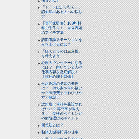
保育とICT
「トイレばかり行く…」
認知症のある人への接し
方
【専門家監修】100均材
料で手作り！ 自立課題
のアイデア集
訪問看護ステーションを
立ち上げるには？
「ほんとうの自立支援」
を考えよう
心理カウンセラーになる
には？ 向いている人や
仕事内容を徹底解説！
【臨床心理士監修】
生活保護の受給の要件
は？ 持ち家や車の扱い
から医療費までわかりや
すく解説！
認知症は何科を受診すれ
ばいい？ 専門医が教え
る！ 受診のタイミング
や病院選びのポイント
回想法とは？
相談支援専門員の仕事
イラストでわかりやすい