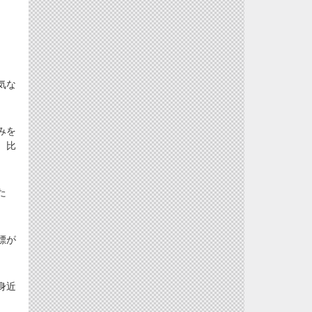
気な
みを
、比
た
標が
身近