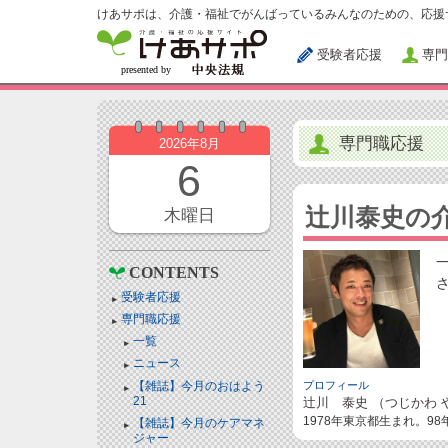
けあサポは、介護・福祉でがんばっているみんなのための、応援
受験者応援
専門
専門職応援
2026年8月
6
辻川泰史の
木曜日
CONTENTS
受験者応援
専門職応援
一覧
ニュース
【雑誌】今月のおはよう
プロフィール
21
辻川 泰史 （つじかわ 
1978年東京都生まれ。9
【雑誌】今月のケアマネ
ジャー