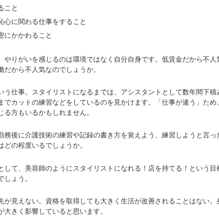
ること
恥心に関わる仕事をすること
密にかかわること
やりがいを感じるのは環境ではなく自分自身です。低賃金だから不人
働だから不人気なのでしょうか。
う仕事。スタイリストになるまでは、アシスタントとして数年間下積
までカットの練習などをしているのを見かけます。「仕事が違う」ため
じる方もいるかもしれません。
務後に介護技術の練習や記録の書き方を覚えよう、練習しようと言っ
はどの程度いるでしょうか。
して、美容師のようにスタイリストになれる！店を持てる！という目
でしょう。
が見えない。資格を取得しても大きく生活が改善されることはない。
が大きく影響していると思います。