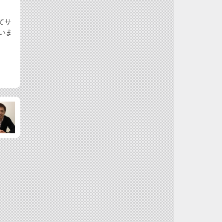
てサ
いま