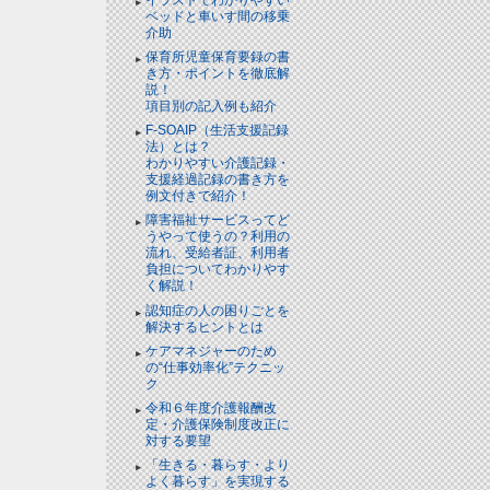
ベッドと⾞いす間の移乗
介助
保育所児童保育要録の書
き方・ポイントを徹底解
説！
項目別の記入例も紹介
F-SOAIP（生活支援記録
法）とは？
わかりやすい介護記録・
支援経過記録の書き方を
例文付きで紹介！
障害福祉サービスってど
うやって使うの？利用の
流れ、受給者証、利用者
負担についてわかりやす
く解説！
認知症の人の困りごとを
解決するヒントとは
ケアマネジャーのため
の“仕事効率化”テクニッ
ク
令和６年度介護報酬改
定・介護保険制度改正に
対する要望
「生きる・暮らす・より
よく暮らす」を実現する