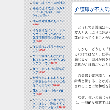
再録・誌上ケース検討会
介護職が不人気
福祉の現場で思いをカタ
チに
～私が起業した理由・ト
ライした理由～
成年後見制度のあれこれ
NEW!
どうして介護職は不人
道なき道をゆく！ オル
友人と久しぶりに連絡
タナコンサルがめざす
葉が返ってくることが
強度行動障害の標準的支
援
NEW!
保育環境の課題と大切な
しかし、どうして「偉
こと
NEW!
るわけではなく、仕事
ケアで疲れたあなたに｜
感じるか、自分が何を
私はミューズとゼウスの
ケアラーです!
NEW!
選択が介護職だったと
知ってるつもりの認知症
ケア
NEW!
営業職や事務職も、自
精神疾患のある本人もそ
齢者と接することが好
の家族も生きやすい社会
をつくるために
NEW!
されることに違和感を
死をことほぐ社会へ向け
て
NEW!
なぜ、偉いと感じられ
ソーシャルワーカーに知
に、一般的な職業では
ってほしい 理論とアプ
ローチのエッセンス
NEW!