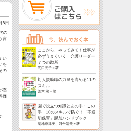
2月8日
代の
う言
ここから、やってみて！仕事が
必ずうまくいく 介護リーダー
てい
７つの勘所
いを
髙口光子＝著
その
対人援助職の力量を高める11の
スキル
が高
荒木 篤＝著
評価
園で役立つ知識とあの手・この
手 10のスキルで防ぐ！「不適
か
切保育」脱却ハンドブック
菊地奈津美、河合清美＝著