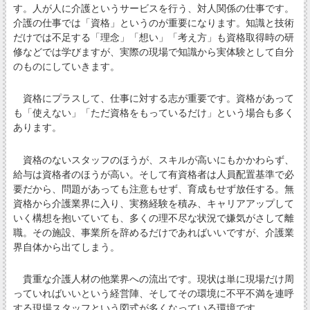
す。人が人に介護というサービスを行う、対人関係の仕事です。
介護の仕事では「資格」というのが重要になります。知識と技術
だけでは不足する「理念」「想い」「考え方」も資格取得時の研
修などでは学びますが、実際の現場で知識から実体験として自分
のものにしていきます。
資格にプラスして、仕事に対する志が重要です。資格があって
も「使えない」「ただ資格をもっているだけ」という場合も多く
あります。
資格のないスタッフのほうが、スキルが高いにもかかわらず、
給与は資格者のほうが高い。そして有資格者は人員配置基準で必
要だから、問題があっても注意もせず、育成もせず放任する。無
資格から介護業界に入り、実務経験を積み、キャリアアップして
いく構想を抱いていても、多くの理不尽な状況で嫌気がさして離
職。その施設、事業所を辞めるだけであればいいですが、介護業
界自体から出てしまう。
貴重な介護人材の他業界への流出です。現状は単に現場だけ周
っていればいいという経営陣、そしてその環境に不平不満を連呼
する現場スタッフという図式が多くなっている環境です。