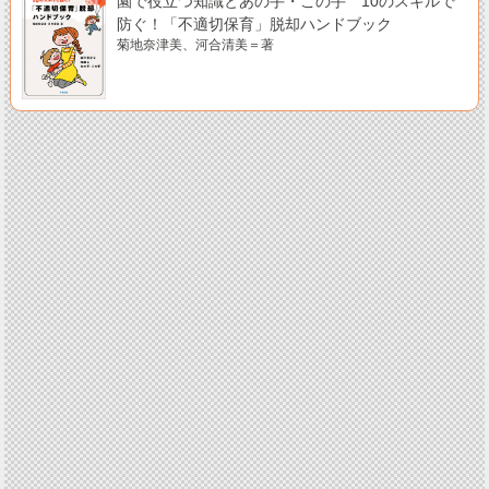
園で役立つ知識とあの手・この手 10のスキルで
防ぐ！「不適切保育」脱却ハンドブック
菊地奈津美、河合清美＝著