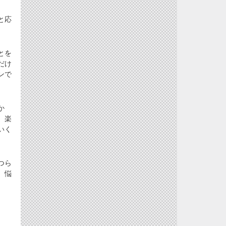
と応
とを
だけ
ンで
か
、楽
いく
つら
、悩