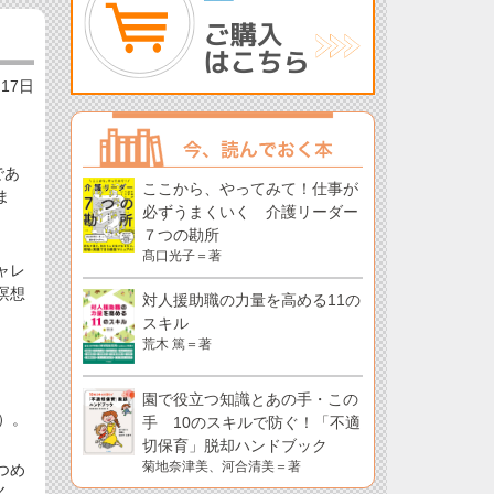
月17日
であ
ここから、やってみて！仕事が
ま
必ずうまくいく 介護リーダー
７つの勘所
髙口光子＝著
ャレ
瞑想
対人援助職の力量を高める11の
スキル
荒木 篤＝著
園で役立つ知識とあの手・この
）。
手 10のスキルで防ぐ！「不適
切保育」脱却ハンドブック
菊地奈津美、河合清美＝著
つめ
く、