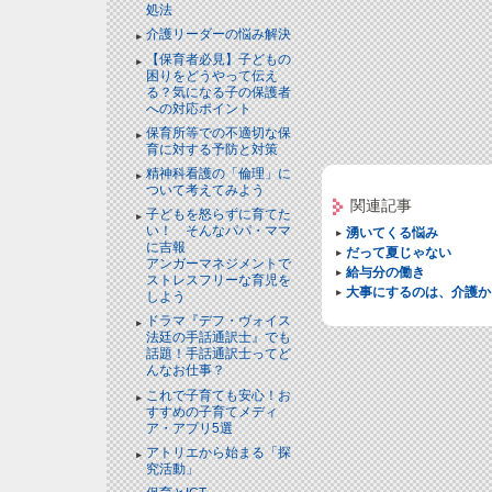
処法
介護リーダーの悩み解決
【保育者必見】子どもの
困りをどうやって伝え
る？気になる子の保護者
への対応ポイント
保育所等での不適切な保
育に対する予防と対策
精神科看護の「倫理」に
ついて考えてみよう
関連記事
子どもを怒らずに育てた
い！ そんなパパ・ママ
湧いてくる悩み
に吉報
だって夏じゃない
アンガーマネジメントで
給与分の働き
ストレスフリーな育児を
大事にするのは、介護か
しよう
ドラマ『デフ・ヴォイス
法廷の手話通訳士』でも
話題！手話通訳士ってど
んなお仕事？
これで子育ても安心！お
すすめの子育てメディ
ア・アプリ5選
アトリエから始まる「探
究活動」