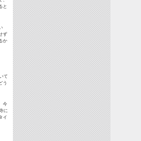
ると
い
せず
るか
いて
どう
、今
寺に
タイ