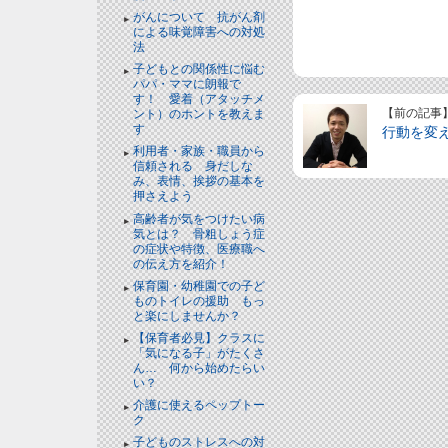
がんについて 抗がん剤
による味覚障害への対処
法
子どもとの関係性に悩む
パパ・ママに朗報で
す！ 愛着（アタッチメ
【前の記事
ント）のホントを教えま
す
行動を変
利用者・家族・職員から
信頼される 身だしな
み、表情、挨拶の基本を
押さえよう
高齢者が気をつけたい病
気とは？ 骨粗しょう症
の症状や特徴、医療職へ
の伝え方を紹介！
保育園・幼稚園での子ど
ものトイレの援助 もっ
と楽にしませんか？
【保育者必見】クラスに
「気になる子」がたくさ
ん… 何から始めたらい
い？
介護に使えるペップトー
ク
子どものストレスへの対