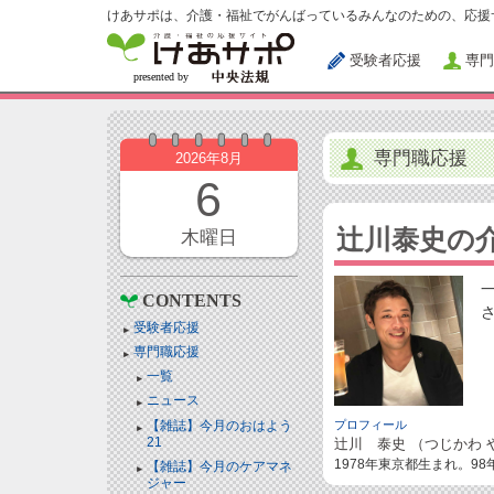
けあサポは、介護・福祉でがんばっているみんなのための、応援
受験者応援
専門
専門職応援
2026年8月
6
辻川泰史の
木曜日
CONTENTS
受験者応援
専門職応援
一覧
ニュース
【雑誌】今月のおはよう
プロフィール
21
辻川 泰史 （つじかわ 
1978年東京都生まれ。9
【雑誌】今月のケアマネ
ジャー