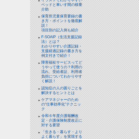
ベッドと⾞いす間の移乗
介助
保育所児童保育要録の書
き方・ポイントを徹底解
説！
項目別の記入例も紹介
F-SOAIP（生活支援記録
法）とは？
わかりやすい介護記録・
支援経過記録の書き方を
例文付きで紹介！
障害福祉サービスってど
うやって使うの？利用の
流れ、受給者証、利用者
負担についてわかりやす
く解説！
認知症の人の困りごとを
解決するヒントとは
ケアマネジャーのため
の“仕事効率化”テクニッ
ク
令和６年度介護報酬改
定・介護保険制度改正に
対する要望
「生きる・暮らす・より
よく暮らす」を実現する