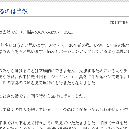
るのは当然
2016年8
当然であり、悩みのない人はいません。
的多いほうだと思います。おそらく、10年前の私、いや、１年前の私
な悩みもあると思います。悩みもバージョンアップしているように思い
みから逃げることは立場的にできません。克服するためにいろんなチ
度な飲酒。夜中に走り回る（ジョギング）。真冬に半袖短パンで走る。
ＪＲの京都のＣＭを見て座禅にも行きたくなりました。
ときの話です。朝５時から坐禅に行きました。
て多くの悩みを抱えていました（今のほうが多いかもしれませんが??
眼で斜め下を見て行うように教えていただきました。半眼で一点を見
考えが浮かんできました。最初の５分ほどは、現在抱えている悩みが多