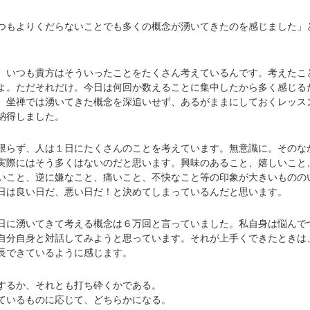
つもよりくだらないことでも多くの概念が湧いてきたのを感じました」
。いつも貴方はそういったことをたくさん考えているんです。考えたこ
よ。ただそれだけ。今日は何回か数えることに集中したから多く感じる
 坐禅では湧いてきた概念を深追いせず、あるがままにしておくレッス
納得しました。
らず、人は１日にたくさんのことを考えています。無意識に。そのな
実際にはそう多くはないのだと思います。興味のあること、嬉しいこと
いこと、逆に嫌なこと、痛いこと、不快なこと等の印象が大きいものの
日は良い日だ、悪い日だ！と決めてしまっているんだと思います。
に湧いてきて考える概念は６万回と言っていました。私自身は悩んで
自分自身と対話してみようと思っています。それが上手くできたときは
長できているように感じます。
るか、それとも打ち砕くかである。
いるものに応じて、どちらかになる。