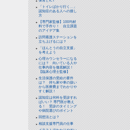
保育とICT
「トイレばかり行く…」
認知症のある人への接し
方
【専門家監修】100均材
料で手作り！ 自立課題
のアイデア集
訪問看護ステーションを
立ち上げるには？
「ほんとうの自立支援」
を考えよう
心理カウンセラーになる
には？ 向いている人や
仕事内容を徹底解説！
【臨床心理士監修】
生活保護の受給の要件
は？ 持ち家や車の扱い
から医療費までわかりや
すく解説！
認知症は何科を受診すれ
ばいい？ 専門医が教え
る！ 受診のタイミング
や病院選びのポイント
回想法とは？
相談支援専門員の仕事
イラストでわかりやすい