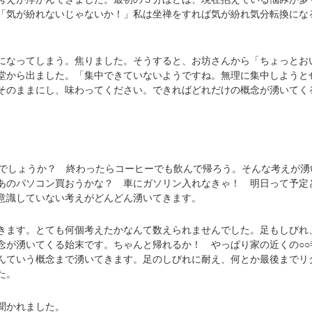
「気が紛れないじゃないか！」私は坐禅をすれば気が紛れ気分転換にな
なってしまう。焦りました。そうすると、お坊さんから「ちょっとお
堂から出ました。「集中できていないようですね。無理に集中しようと
そのままにし、味わってください。できればどれだけの概念が湧いてく
でしょうか？ 終わったらコーヒーでも飲んで帰ろう。そんな考えが湧
あのパソコン買おうかな？ 車にガソリン入れなきゃ！ 明日って予定
意識していない考えがどんどん湧いてきます。
ます。とても何個考えたかなんて数えられませんでした。足もしびれ
念が湧いてくる始末です。ちゃんと帰れるか！ やっぱり家の近くの○○
んていう概念まで湧いてきます。足のしびれに耐え、何とか最後までリ
た。
聞かれました。