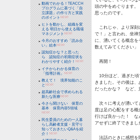
動画でわかる！TEACCH
頭の中をめぐります。
プログラムに基づく「自
思ったのです。
立課題」の作り方と実践
のポイント
NEW!
ヒトを動かし、組織を変
これじゃ、より深刻に
える 明日から使える職場
で！」と言われ、坐禅
マネジメント
NEW!
に、湧いてくる概念を
今月のおすすめ「読み合
い」絵本
NEW!
数えてみてください」
認知症かな？と思った
ら 認知症の初期症状を
再開！
わかりやすく紹介！
NEW!
イチからわかる保育の
「指導計画」
NEW!
10分ほど、過ぎた頃
教えて！ 境界知能のこ
きました。その後は、
と
NEW!
だったかな？ など、
超高齢社会で求められる
新たな医療
NEW!
次々に考えが湧いてき
今さら聞けない 保育の
基本 保育内容5領域
度は足の心配をする概
NEW!
行けば良かった！ な
民生委員のための一人暮
アせずに終了できまし
らし高齢者支援・見守り
知っておきたいQ&Aを紹
介！
NEW!
法話のときに感想を