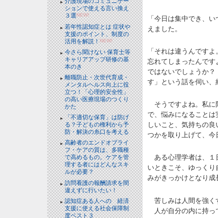
介護現場のコミュニケー
ションで使える言い換え
３選
NEW!
「今日は集中でき、い
若年性認知症とは 症状や
えました。
支援のポイント、制度の
活用を解説！
NEW!
「それは違うんですよ
今さら聞けない 保育士等
キャリアアップ研修の基
忘れてしまったんです
本のき
ではないでしょうか？
離職防止・次世代育成・
す」という話を伺い、
メンタルヘルス向上に役
立つ！「心理的安全性」
の高い医療現場のつくり
そうですよね。私に限
かた
で、悩みになることは
「不適切な保育」は防げ
しいこと、気持ちの良
る？子どもの権利から予
防・解決の糸口を考える
つかを取り上げて、今
高齢者のエンドオブライ
フ・ケアの質は、多職種
ある心理学者は、１日
で高めるもの。ケアを管
理する者にはどんなスキ
いときこそ、ゆっくり
ルが必要？
みがきっかけとなり成
訪問看護の報酬請求を間
違えずに行いたい！
苦しみは人間を強くす
認知症ある人への 経済
支援に使える社会保障制
人が自分の内に持って
度ベスト３