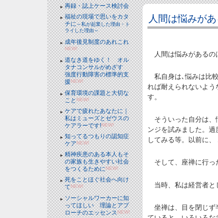
再録・誌上ケース検討会
人間は悩みがあ
福祉の現場で思いをカタ
チに
～私が起業した理由・ト
ライした理由～
成年後見制度のあれこれ
NEW!
人間は悩みがあるのは
道なき道をゆく！ オル
タナコンサルがめざす
強度行動障害の標準的支
私自身は､悩みは比較
援
NEW!
れば耐えられないよう
保育環境の課題と大切な
す。
こと
NEW!
ケアで疲れたあなたに｜
私はミューズとゼウスの
そういった自分は、悩
ケアラーです!
NEW!
ンジを試みました。過
知ってるつもりの認知症
してみる等。以前に、
ケア
NEW!
精神疾患のある本人もそ
の家族も生きやすい社会
そして、座禅に行った
をつくるために
NEW!
死をことほぐ社会へ向け
当時、私は経営者とし
て
NEW!
ソーシャルワーカーに知
ってほしい 理論とアプ
坐禅は、目を閉じず半
ローチのエッセンス
NEW!
ていると、いろいろな