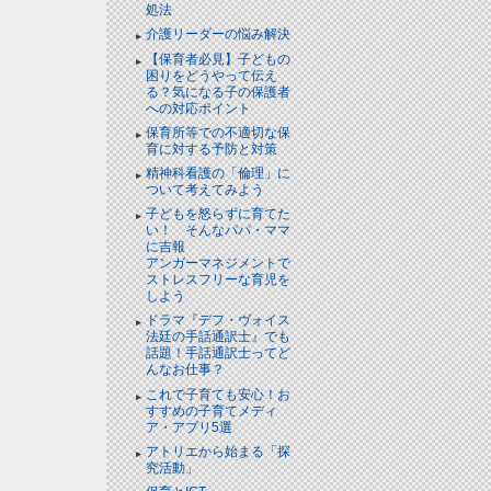
処法
介護リーダーの悩み解決
【保育者必見】子どもの
困りをどうやって伝え
る？気になる子の保護者
への対応ポイント
保育所等での不適切な保
育に対する予防と対策
精神科看護の「倫理」に
ついて考えてみよう
子どもを怒らずに育てた
い！ そんなパパ・ママ
に吉報
アンガーマネジメントで
ストレスフリーな育児を
しよう
ドラマ『デフ・ヴォイス
法廷の手話通訳士』でも
話題！手話通訳士ってど
んなお仕事？
これで子育ても安心！お
すすめの子育てメディ
ア・アプリ5選
アトリエから始まる「探
究活動」