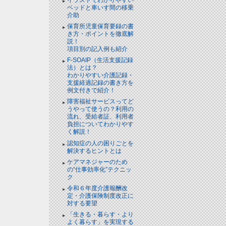
ベッドと⾞いす間の移乗
介助
保育所児童保育要録の書
き方・ポイントを徹底解
説！
項目別の記入例も紹介
F-SOAIP（生活支援記録
法）とは？
わかりやすい介護記録・
支援経過記録の書き方を
例文付きで紹介！
障害福祉サービスってど
うやって使うの？利用の
流れ、受給者証、利用者
負担についてわかりやす
く解説！
認知症の人の困りごとを
解決するヒントとは
ケアマネジャーのため
の“仕事効率化”テクニッ
ク
令和６年度介護報酬改
定・介護保険制度改正に
対する要望
「生きる・暮らす・より
よく暮らす」を実現する