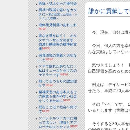
再録・誌上ケース検討会
誰かに貢献して
福祉の現場で思いをカタ
チに
～私が起業した理由・ト
ライした理由～
成年後見制度のあれこれ
NEW!
今、現在、自分は誰か
道なき道をゆく！ オル
タナコンサルがめざす
強度行動障害の標準的支
今日、何人の方を幸せ
援
NEW!
んな貢献はしていない
保育環境の課題と大切な
こと
NEW!
気づきましょう！ 私
ケアで疲れたあなたに｜
私はミューズとゼウスの
自己評価を高めるため
ケアラーです!
NEW!
知ってるつもりの認知症
例えば、デイサービス
ケア
NEW!
せたら、単純に20人
精神疾患のある本人もそ
の家族も生きやすい社会
をつくるために
NEW!
その「×４」です。１
死をことほぐ社会へ向け
いるとします（実際は
て
NEW!
ソーシャルワーカーに知
ってほしい 理論とアプ
そうすると80人幸せ
ローチのエッセンス
NEW!
の同僚を忘れています