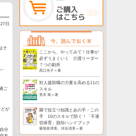
月27日
はそ
ここから、やってみて！仕事が
必ずうまくいく 介護リーダー
７つの勘所
し、
髙口光子＝著
対人援助職の力量を高める11の
過ご
スキル
荒木 篤＝著
などが
園で役立つ知識とあの手・この
手 10のスキルで防ぐ！「不適
切保育」脱却ハンドブック
菊地奈津美、河合清美＝著
自分
交友