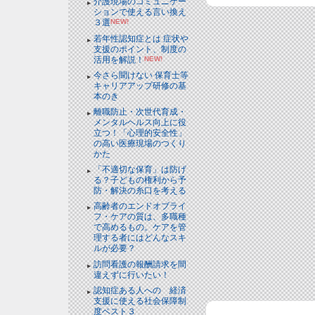
介護現場のコミュニケー
ションで使える言い換え
３選
NEW!
若年性認知症とは 症状や
支援のポイント、制度の
活用を解説！
NEW!
今さら聞けない 保育士等
キャリアアップ研修の基
本のき
離職防止・次世代育成・
メンタルヘルス向上に役
立つ！「心理的安全性」
の高い医療現場のつくり
かた
「不適切な保育」は防げ
る？子どもの権利から予
防・解決の糸口を考える
高齢者のエンドオブライ
フ・ケアの質は、多職種
で高めるもの。ケアを管
理する者にはどんなスキ
ルが必要？
訪問看護の報酬請求を間
違えずに行いたい！
認知症ある人への 経済
支援に使える社会保障制
度ベスト３