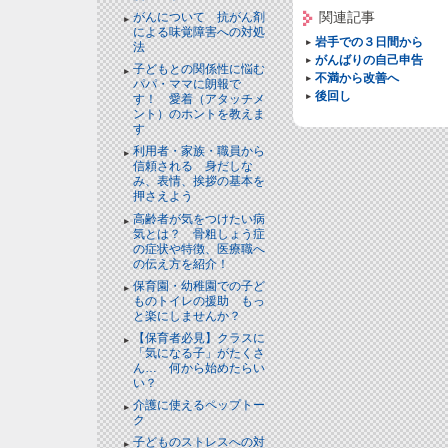
関連記事
がんについて 抗がん剤
による味覚障害への対処
岩手での３日間から
法
がんばりの自己申告
子どもとの関係性に悩む
不満から改善へ
パパ・ママに朗報で
後回し
す！ 愛着（アタッチメ
ント）のホントを教えま
す
利用者・家族・職員から
信頼される 身だしな
み、表情、挨拶の基本を
押さえよう
高齢者が気をつけたい病
気とは？ 骨粗しょう症
の症状や特徴、医療職へ
の伝え方を紹介！
保育園・幼稚園での子ど
ものトイレの援助 もっ
と楽にしませんか？
【保育者必見】クラスに
「気になる子」がたくさ
ん… 何から始めたらい
い？
介護に使えるペップトー
ク
子どものストレスへの対