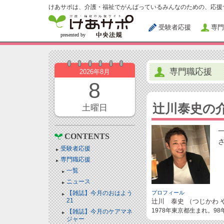
けあサポは、介護・福祉でがんばっているみんなのための、応援
受験者応援
専門
専門職応援
2026年8月
8
辻川泰史の
土曜日
CONTENTS
受験者応援
専門職応援
一覧
ニュース
【雑誌】今月のおはよう
プロフィール
21
辻川 泰史 （つじかわ 
1978年東京都生まれ。9
【雑誌】今月のケアマネ
ジャー