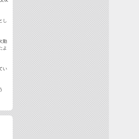
とし
。
欠勤
たよ
てい
う