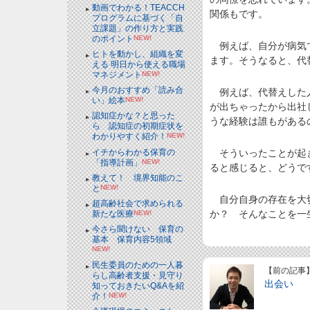
動画でわかる！TEACCH
関係もです。
プログラムに基づく「自
立課題」の作り方と実践
のポイント
NEW!
例えば、自分が病気で
ヒトを動かし、組織を変
ます。そうなると、代
える 明日から使える職場
マネジメント
NEW!
今月のおすすめ「読み合
例えば、代替えした人
い」絵本
NEW!
が出ちゃったから出社
認知症かな？と思った
うな経験は誰もがある
ら 認知症の初期症状を
わかりやすく紹介！
NEW!
イチからわかる保育の
そういったことが起き
「指導計画」
NEW!
ると感じると、どうで
教えて！ 境界知能のこ
と
NEW!
自分自身の存在を大切
超高齢社会で求められる
か？ そんなことを一
新たな医療
NEW!
今さら聞けない 保育の
基本 保育内容5領域
NEW!
民生委員のための一人暮
【前の記事
らし高齢者支援・見守り
出会い
知っておきたいQ&Aを紹
介！
NEW!