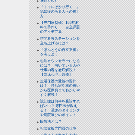
保育とICT
「トイレばかり行く…」
認知症のある人への接し
方
【専門家監修】100均材
料で手作り！ 自立課題
のアイデア集
訪問看護ステーションを
立ち上げるには？
「ほんとうの自立支援」
を考えよう
心理カウンセラーになる
には？ 向いている人や
仕事内容を徹底解説！
【臨床心理士監修】
生活保護の受給の要件
は？ 持ち家や車の扱い
から医療費までわかりや
すく解説！
認知症は何科を受診すれ
ばいい？ 専門医が教え
る！ 受診のタイミング
や病院選びのポイント
回想法とは？
相談支援専門員の仕事
イラストでわかりやすい