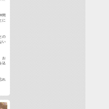
仲間
とに
。
との
ない
、お
を込
忘れ