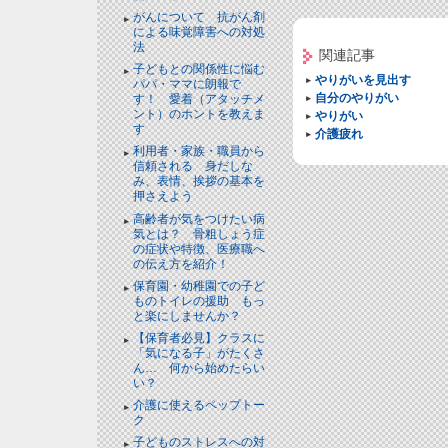
がんについて 抗がん剤
による味覚障害への対処
法
関連記事
子どもとの関係性に悩む
やりがいを見出す
パパ・ママに朗報で
自分のやりがい
す！ 愛着（アタッチメ
ント）のホントを教えま
やりがい
す
介護疲れ
利用者・家族・職員から
信頼される 身だしな
み、表情、挨拶の基本を
押さえよう
高齢者が気をつけたい病
気とは？ 骨粗しょう症
の症状や特徴、医療職へ
の伝え方を紹介！
保育園・幼稚園での子ど
ものトイレの援助 もっ
と楽にしませんか？
【保育者必見】クラスに
「気になる子」がたくさ
ん… 何から始めたらい
い？
介護に使えるペップトー
ク
子どものストレスへの対