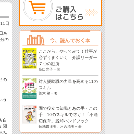
月11日
日あ
３分の
ここから、やってみて！仕事が
必ずうまくいく 介護リーダー
７つの勘所
髙口光子＝著
己の
対人援助職の力量を高める11の
スキル
荒木 篤＝著
いう
園で役立つ知識とあの手・この
手 10のスキルで防ぐ！「不適
も自
切保育」脱却ハンドブック
て関
菊地奈津美、河合清美＝著
休み