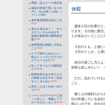
再録・誌上ケース検討会
休暇
福祉の現場で思いをカタ
チに
～私が起業した理由・ト
ライした理由～
成年後見制度のあれこれ
NEW!
週休２日の仕事だと、単
道なき道をゆく！ オル
ります。その他に数日
タナコンサルがめざす
１が休みということに
強度行動障害の標準的支
援
NEW!
保育環境の課題と大切な
３分の１も、と感じ
こと
NEW!
３分の１しか、と感
ケアで疲れたあなたに｜
私はミューズとゼウスの
ケアラーです!
NEW!
休日の過ごし方によっ
知ってるつもりの認知症
余暇も楽しみたい！ 
ケア
NEW!
精神疾患のある本人もそ
の家族も生きやすい社会
ただ、忘れていけない
をつくるために
NEW!
こと。
死をことほぐ社会へ向け
て
NEW!
働く人の権利だから休
ソーシャルワーカーに知
分の所属している会社
ってほしい 理論とアプ
ローチのエッセンス
NEW!
係ないのです。自分の