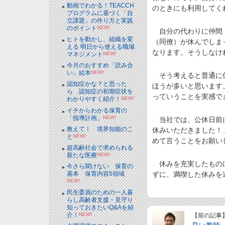
動画でわかる！TEACCH
のときにも利用してく
プログラムに基づく「自
立課題」の作り方と実践
のポイント
NEW!
自分の代わりに仲間（
ヒトを動かし、組織を変
（同僚）が休んでしま
える 明日から使える職場
なります。そうしなけ
マネジメント
NEW!
今月のおすすめ「読み合
い」絵本
NEW!
そう考えると普通に休
認知症かな？と思った
ほうが多いと思います
ら 認知症の初期症状を
っていうことを実感で
わかりやすく紹介！
NEW!
イチからわかる保育の
「指導計画」
NEW!
当社では、公休日前に
教えて！ 境界知能のこ
休みいただきました！
と
NEW!
めて言うことをお願い
超高齢社会で求められる
新たな医療
NEW!
休みを充実したものに
今さら聞けない 保育の
基本 保育内容5領域
ずに、満喫した休みを
NEW!
民生委員のための一人暮
らし高齢者支援・見守り
知っておきたいQ&Aを紹
介！
NEW!
【前の記事