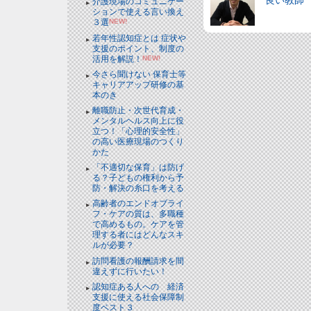
良い教師
介護現場のコミュニケー
ションで使える言い換え
３選
NEW!
若年性認知症とは 症状や
支援のポイント、制度の
活用を解説！
NEW!
今さら聞けない 保育士等
キャリアアップ研修の基
本のき
離職防止・次世代育成・
メンタルヘルス向上に役
立つ！「心理的安全性」
の高い医療現場のつくり
かた
「不適切な保育」は防げ
る？子どもの権利から予
防・解決の糸口を考える
高齢者のエンドオブライ
フ・ケアの質は、多職種
で高めるもの。ケアを管
理する者にはどんなスキ
ルが必要？
訪問看護の報酬請求を間
違えずに行いたい！
認知症ある人への 経済
支援に使える社会保障制
度ベスト３