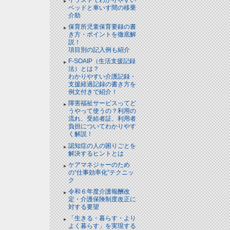
ベッドと⾞いす間の移乗
介助
保育所児童保育要録の書
き方・ポイントを徹底解
説！
項目別の記入例も紹介
F-SOAIP（生活支援記録
法）とは？
わかりやすい介護記録・
支援経過記録の書き方を
例文付きで紹介！
障害福祉サービスってど
うやって使うの？利用の
流れ、受給者証、利用者
負担についてわかりやす
く解説！
認知症の人の困りごとを
解決するヒントとは
ケアマネジャーのため
の“仕事効率化”テクニッ
ク
令和６年度介護報酬改
定・介護保険制度改正に
対する要望
「生きる・暮らす・より
よく暮らす」を実現する