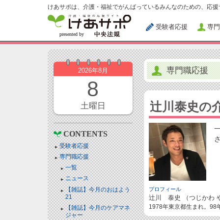
けあサポは、介護・福祉でがんばっているみんなのための、応援
受験者応援
専門
専門職応援
2026年8月
8
辻川泰史の
土曜日
CONTENTS
受験者応援
専門職応援
一覧
ニュース
【雑誌】今月のおはよう
プロフィール
21
辻川 泰史 （つじかわ 
1978年東京都生まれ。9
【雑誌】今月のケアマネ
ジャー