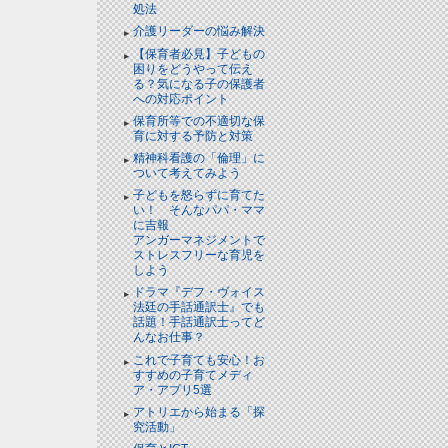
処法
介護リーダーの悩み解決
【保育者必見】子どもの
困りをどうやって伝え
る？気になる子の保護者
への対応ポイント
保育所等での不適切な保
育に対する予防と対策
精神科看護の「倫理」に
ついて考えてみよう
子どもを怒らずに育てた
い！ そんなパパ・ママ
に吉報
アンガーマネジメントで
ストレスフリーな育児を
しよう
ドラマ『デフ・ヴォイス
法廷の手話通訳士』でも
話題！手話通訳士ってど
んなお仕事？
これで子育ても安心！お
すすめの子育てメディ
ア・アプリ5選
アトリエから始まる「探
究活動」