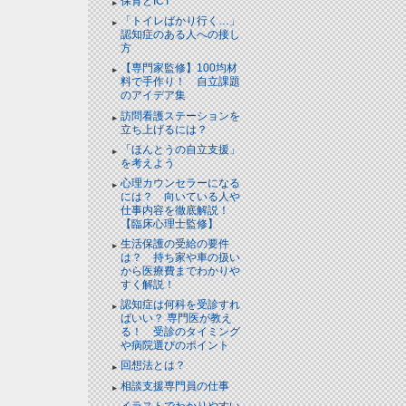
保育とICT
「トイレばかり行く…」
認知症のある人への接し
方
【専門家監修】100均材
料で手作り！ 自立課題
のアイデア集
訪問看護ステーションを
立ち上げるには？
「ほんとうの自立支援」
を考えよう
心理カウンセラーになる
には？ 向いている人や
仕事内容を徹底解説！
【臨床心理士監修】
生活保護の受給の要件
は？ 持ち家や車の扱い
から医療費までわかりや
すく解説！
認知症は何科を受診すれ
ばいい？ 専門医が教え
る！ 受診のタイミング
や病院選びのポイント
回想法とは？
相談支援専門員の仕事
イラストでわかりやすい