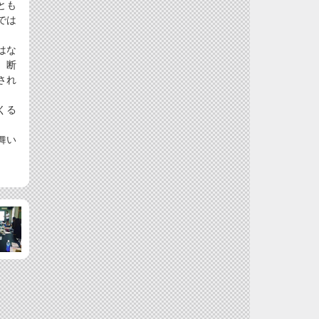
とも
では
はな
、断
され
くる
舞い