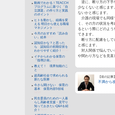
逆に、断り方の下手な
動画でわかる！TEACCH
プログラムに基づく「自
少なくないと感じます
立課題」の作り方と実践
ないかと感じます。
のポイント
NEW!
介護の現場でも同様で
ヒトを動かし、組織を変
く、その方の状況を考
える 明日から使える職場
マネジメント
NEW!
るという際にどのよう
今月のおすすめ「読み合
てきます。
い」絵本
NEW!
断り方に配慮をしてい
認知症かな？と思った
と感じます。
ら 認知症の初期症状を
対人関係で悩んでいる
わかりやすく紹介！
NEW!
や関わり方などを見直
イチからわかる保育の
「指導計画」
NEW!
教えて！ 境界知能のこ
と
NEW!
超高齢社会で求められる
【前の記事
新たな医療
NEW!
不満から
今さら聞けない 保育の
基本 保育内容5領域
NEW!
民生委員のための一人暮
らし高齢者支援・見守り
知っておきたいQ&Aを紹
介！
NEW!