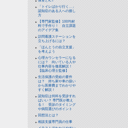
保育とICT
「トイレばかり行く…」
認知症のある人への接し
方
【専門家監修】100均材
料で手作り！ 自立課題
のアイデア集
訪問看護ステーションを
立ち上げるには？
「ほんとうの自立支援」
を考えよう
心理カウンセラーになる
には？ 向いている人や
仕事内容を徹底解説！
【臨床心理士監修】
生活保護の受給の要件
は？ 持ち家や車の扱い
から医療費までわかりや
すく解説！
認知症は何科を受診すれ
ばいい？ 専門医が教え
る！ 受診のタイミング
や病院選びのポイント
回想法とは？
相談支援専門員の仕事
イラストでわかりやすい