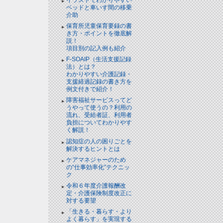
ベッドと⾞いす間の移乗
介助
保育所児童保育要録の書
き方・ポイントを徹底解
説！
項目別の記入例も紹介
F-SOAIP（生活支援記録
法）とは？
わかりやすい介護記録・
支援経過記録の書き方を
例文付きで紹介！
障害福祉サービスってど
うやって使うの？利用の
流れ、受給者証、利用者
負担についてわかりやす
く解説！
認知症の人の困りごとを
解決するヒントとは
ケアマネジャーのため
の“仕事効率化”テクニッ
ク
令和６年度介護報酬改
定・介護保険制度改正に
対する要望
「生きる・暮らす・より
よく暮らす」を実現する