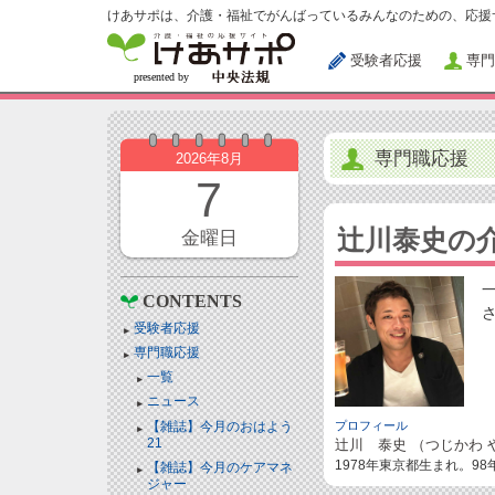
けあサポは、介護・福祉でがんばっているみんなのための、応援
受験者応援
専門
専門職応援
2026年8月
7
辻川泰史の
金曜日
CONTENTS
受験者応援
専門職応援
一覧
ニュース
【雑誌】今月のおはよう
プロフィール
21
辻川 泰史 （つじかわ 
1978年東京都生まれ。9
【雑誌】今月のケアマネ
ジャー