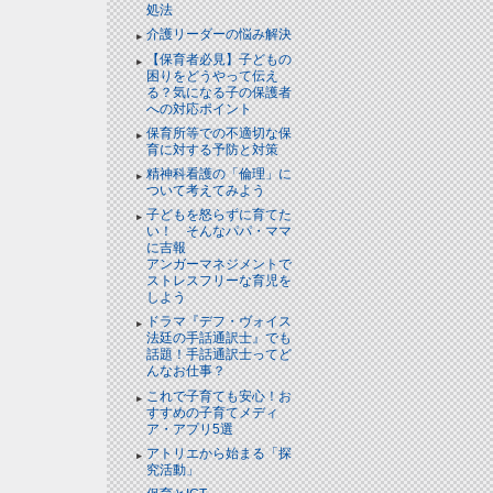
処法
介護リーダーの悩み解決
【保育者必見】子どもの
困りをどうやって伝え
る？気になる子の保護者
への対応ポイント
保育所等での不適切な保
育に対する予防と対策
精神科看護の「倫理」に
ついて考えてみよう
子どもを怒らずに育てた
い！ そんなパパ・ママ
に吉報
アンガーマネジメントで
ストレスフリーな育児を
しよう
ドラマ『デフ・ヴォイス
法廷の手話通訳士』でも
話題！手話通訳士ってど
んなお仕事？
これで子育ても安心！お
すすめの子育てメディ
ア・アプリ5選
アトリエから始まる「探
究活動」