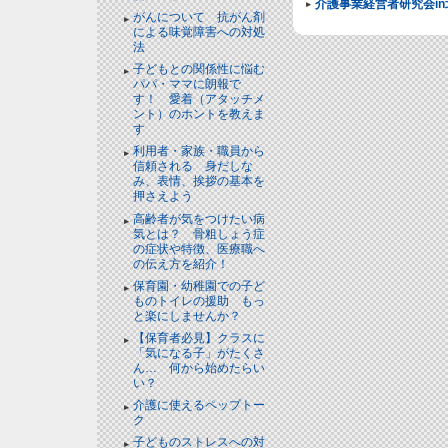
介護事業経営者研究会in
がんについて 抗がん剤
による味覚障害への対処
法
子どもとの関係性に悩む
パパ・ママに朗報で
す！ 愛着（アタッチメ
ント）のホントを教えま
す
利用者・家族・職員から
信頼される 身だしな
み、表情、挨拶の基本を
押さえよう
高齢者が気をつけたい病
気とは？ 骨粗しょう症
の症状や特徴、医療職へ
の伝え方を紹介！
保育園・幼稚園での子ど
ものトイレの援助 もっ
と楽にしませんか？
【保育者必見】クラスに
「気になる子」がたくさ
ん… 何から始めたらい
い？
介護に使えるペップトー
ク
子どものストレスへの対