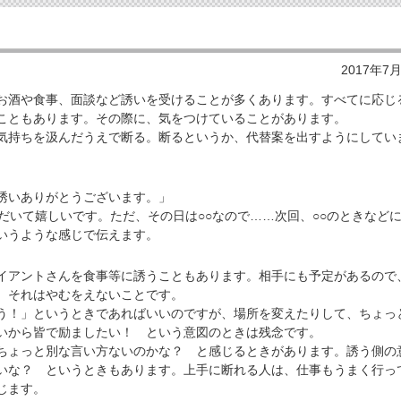
2017年7
酒や食事、面談など誘いを受けることが多くあります。すべてに応じ
こともあります。その際に、気をつけていることがあります。
持ちを汲んだうえで断る。断るというか、代替案を出すようにしてい
誘いありがとうございます。」
だいて嬉しいです。ただ、その日は○○なので……次回、○○のときなど
いうような感じで伝えます。
アントさんを食事等に誘うこともあります。相手にも予定があるので
。それはやむをえないことです。
！」というときであればいいのですが、場所を変えたりして、ちょっ
いから皆で励ましたい！ という意図のときは残念です。
ょっと別な言い方ないのかな？ と感じるときがあります。誘う側の
いな？ というときもあります。上手に断れる人は、仕事もうまく行っ
じます。