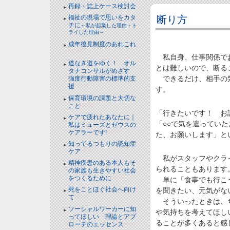
再録・誌上ケース検討会
断り方
福祉の現場で思いをカタ
チに
～私が起業した理由・ト
ライした理由～
成年後見制度のあれこれ
NEW!
私自身、仕事関係でお
道なき道をゆく！ オル
とは難しいので、断る
タナコンサルがめざす
できるだけ、相手の気
強度行動障害の標準的支
援
NEW!
す。
保育環境の課題と大切な
こと
NEW!
「行きたいです！ お
ケアで疲れたあなたに｜
「○○で気を遣っていた
私はミューズとゼウスの
ケアラーです!
NEW!
た、お願いします」と
知ってるつもりの認知症
ケア
NEW!
私がスタッフやクライ
精神疾患のある本人もそ
られることもあります
の家族も生きやすい社会
をつくるために
NEW!
単に「食事でも行こう
死をことほぐ社会へ向け
を聞きたい、元気がな
て
NEW!
そういったときは、ち
ソーシャルワーカーに知
や気持ちを考えてほし
ってほしい 理論とアプ
ることが多くあると感
ローチのエッセンス
NEW!