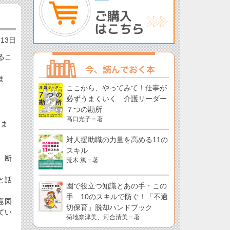
月13日
るこ
ま
ここから、やってみて！仕事が
必ずうまくいく 介護リーダー
７つの勘所
髙口光子＝著
にま
対人援助職の力量を高める11の
スキル
、断
荒木 篤＝著
と話
園で役立つ知識とあの手・この
手 10のスキルで防ぐ！「不適
意図
切保育」脱却ハンドブック
てい
菊地奈津美、河合清美＝著