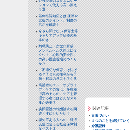
介護現場のコミュニケー
ションで使える言い換え
３選
NEW!
若年性認知症とは 症状や
支援のポイント、制度の
活用を解説！
NEW!
今さら聞けない 保育士等
キャリアアップ研修の基
本のき
離職防止・次世代育成・
メンタルヘルス向上に役
立つ！「心理的安全性」
の高い医療現場のつくり
かた
「不適切な保育」は防げ
る？子どもの権利から予
防・解決の糸口を考える
高齢者のエンドオブライ
フ・ケアの質は、多職種
で高めるもの。ケアを管
理する者にはどんなスキ
ルが必要？
関連記事
訪問看護の報酬請求を間
違えずに行いたい！
言葉づかい
認知症ある人への 経済
１つのことを続けていく
支援に使える社会保障制
介護記録
度ベスト３