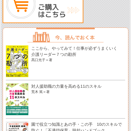
ここから、やってみて！仕事が必ずうまくいく
介護リーダー７つの勘所
髙口光子＝著
対人援助職の力量を高める11のスキル
荒木 篤＝著
園で役立つ知識とあの手・この手 10のスキルで
防ぐ！「不適切保育」脱却ハンドブック