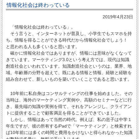
情報化社会は終わっている
2019年4月23日
「情報化社会は終わっている」。
そう言うと、インターネットが普及し、小学生でもスマホを持
ち、情報を得ることができる時代だから情報化社会でしょう！
と思われる人も多くいると思います。
確かに情報化社会ではありますが、情報には意味がなくなって
きています。マーケティング3.0という考え方では、現代は知識
創造社会といわれています。知識創造社会というのは、業界、地
域、年齢層の分野を超えて、既にある情報と情報、経験と経験を
組み合わせて、新しいものを築いていくことであると思います。
10年前に私自身はコンサルティングの仕事を始めました。その
当時は、海外のマーケティング実例や、高額のセミナーなどに行
き、最先端の知識や実例を得て、それをアレンジし、クライアン
トに提供することで顧客満足を得ることができていました。
しかし、情報はあって当然の時代。例えば、私の息子は中学１
年生ですが、彼の所有するiPadで「マーケティング」と検索すれ
ば10年前には多くの時間と費用をかけないと得られなかった知識
が数秒で多量に、無料で手に入ります。