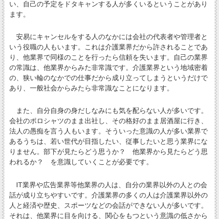
い、自己の予定をドタキャンする人が多くいるということがあり
ます。
安易にキャンセルをする人のなかには会社の代表者や管理者と
いう役職の人もいます。これは介護業界だから許されることであ
り、他業界で同様のことを行ったら信頼を失います。自己の業界
の常識は、他業界からみた非常識です。介護業界という地域密着
の、狭い輪のなかでの仕事だから成り立ってしまうというだけで
あり、一般社会からみたら非常識なことになります。
また、自分自身の身だしなみにも気を配らない人が多いです。
会社のポロシャツのまま出社し、その格好のまま居酒屋に行き、
法人の愚痴を言う人もいます。そういった意識の人が多い業界で
あるうちは、若い世代が目指したい、従事したいと思う業界にな
りません。部下が見たらどう思うか？ 他業界から見たらどう思
われるか？ を意識していくことが必要です。
IT業界や広告業界等他業界の人は、自分の業界以外の人との会
話が成り立ちやすいです。介護業界の多くの人は介護業界以外の
人と経済や歴史、スポーツなどの会話ができない人が多いです。
それは、他業界に目を向ける、関心をもつという意識の低さから