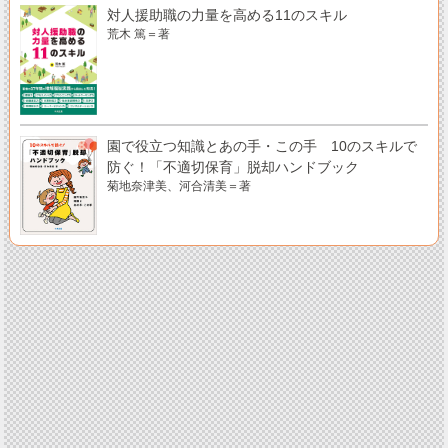
対人援助職の力量を高める11のスキル
荒木 篤＝著
園で役立つ知識とあの手・この手 10のスキルで
防ぐ！「不適切保育」脱却ハンドブック
菊地奈津美、河合清美＝著