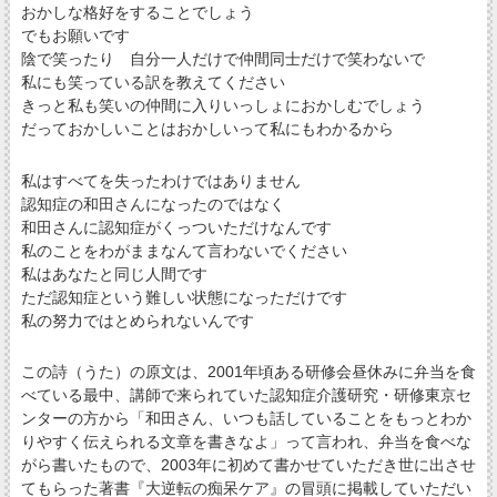
おかしな格好をすることでしょう
でもお願いです
陰で笑ったり 自分一人だけで仲間同士だけで笑わないで
私にも笑っている訳を教えてください
きっと私も笑いの仲間に入りいっしょにおかしむでしょう
だっておかしいことはおかしいって私にもわかるから
私はすべてを失ったわけではありません
認知症の和田さんになったのではなく
和田さんに認知症がくっついただけなんです
私のことをわがままなんて言わないでください
私はあなたと同じ人間です
ただ認知症という難しい状態になっただけです
私の努力ではとめられないんです
この詩（うた）の原文は、2001年頃ある研修会昼休みに弁当を食
べている最中、講師で来られていた認知症介護研究・研修東京セ
ンターの方から「和田さん、いつも話していることをもっとわか
りやすく伝えられる文章を書きなよ」って言われ、弁当を食べな
がら書いたもので、2003年に初めて書かせていただき世に出させ
てもらった著書『大逆転の痴呆ケア』の冒頭に掲載していただい