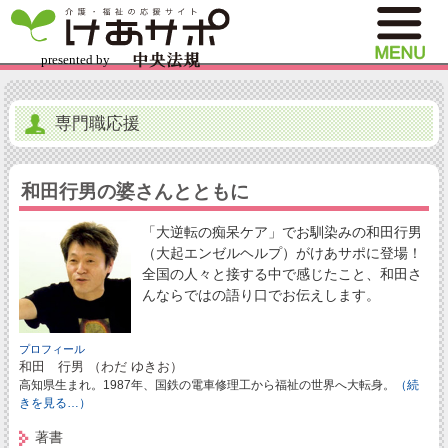
専門職応援
和田行男の婆さんとともに
「大逆転の痴呆ケア」でお馴染みの和田行男
（大起エンゼルヘルプ）がけあサポに登場！
全国の人々と接する中で感じたこと、和田さ
んならではの語り口でお伝えします。
プロフィール
和田 行男 （わだ ゆきお）
高知県生まれ。1987年、国鉄の電車修理工から福祉の世界へ大転身。
（続
きを見る…）
著書