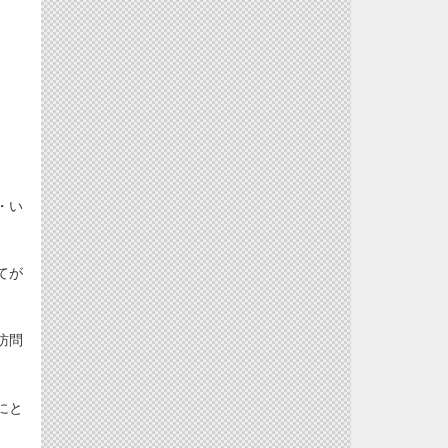
・い
てが
訪問
にと