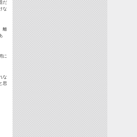
題だ
けな
、離
あ
間に
れな
と思