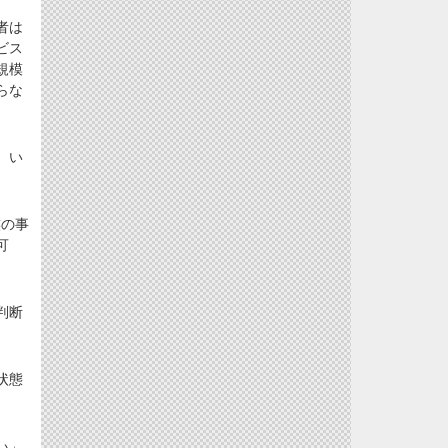
者は
ビス
規模
らな
。い
族の事
可
判断
状態
い」