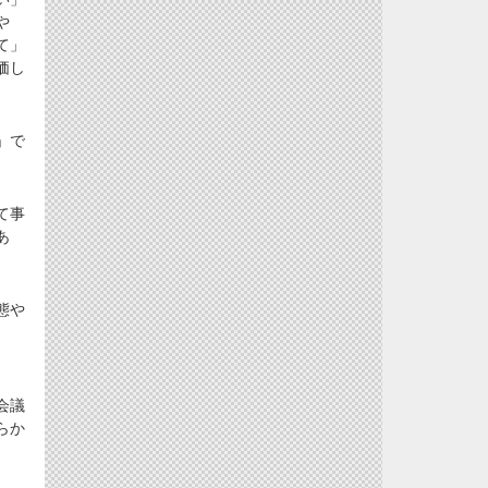
や
て」
価し
」で
て事
あ
態や
会議
らか