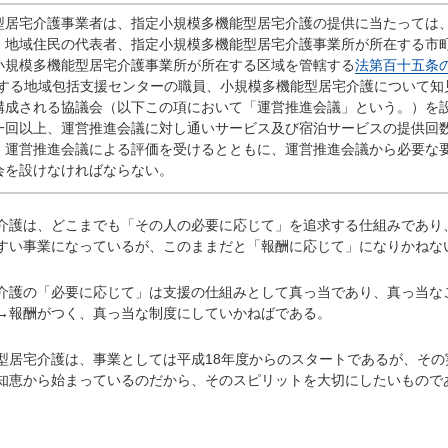
居宅介護事業者は、指定小規模多機能型居宅介護の提供に当たっては
、地域住民の代表者、指定小規模多機能型居宅介護事業所が所在する市
小規模多機能型居宅介護事業所が所在する区域を管轄する
法第百十五条
する地域包括支援センターの職員、小規模多機能型居宅介護について知
構成される協議会（以下この項において「運営推進会議」という。）を
一回以上、運営推進会議に対し通いサービス及び宿泊サービスの提供回
、運営推進会議による評価を受けるとともに、運営推進会議から必要な
会を設けなければならない。
護は、どこまでも「その人の必要に応じて」を追求する仕組みであり
すい事業になっているが、このままだと「報酬に応じて」になりかねな
護の「必要に応じて」は支援の仕組みとして真っ当であり、真っ当な
→報酬がつく、真っ当な制度にしていかねばである。
居宅介護は、事業としては平成18年度からのスタートであるが、その
知恵から始まっているのだから、そのスピリットを大切にしたいもので