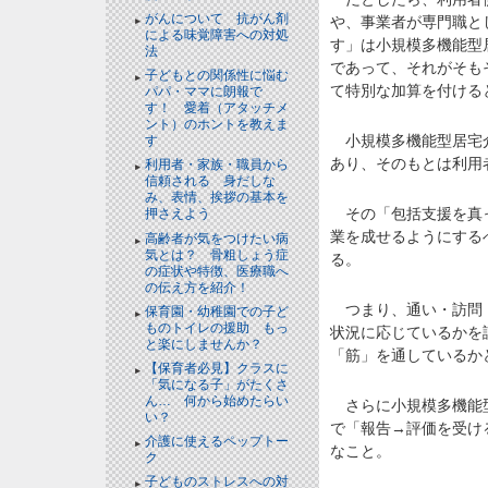
がんについて 抗がん剤
や、事業者が専門職と
による味覚障害への対処
す」は小規模多機能型
法
であって、それがそも
子どもとの関係性に悩む
て特別な加算を付ける
パパ・ママに朗報で
す！ 愛着（アタッチメ
ント）のホントを教えま
小規模多機能型居宅介
す
あり、そのもとは利用
利用者・家族・職員から
信頼される 身だしな
み、表情、挨拶の基本を
その「包括支援を真っ
押さえよう
業を成せるようにする
高齢者が気をつけたい病
気とは？ 骨粗しょう症
る。
の症状や特徴、医療職へ
の伝え方を紹介！
つまり、通い・訪問・
保育園・幼稚園での子ど
ものトイレの援助 もっ
状況に応じているかを
と楽にしませんか？
「筋」を通しているか
【保育者必見】クラスに
「気になる子」がたくさ
ん… 何から始めたらい
さらに小規模多機能型
い？
で「報告→評価を受け
介護に使えるペップトー
なこと。
ク
子どものストレスへの対