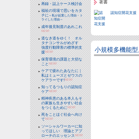
著書
再録・誌上ケース検討会
福祉の現場で思いをカタ
認知症開花支援
チに
～私が起業した理由・ト
ライした理由～
成年後見制度のあれこれ
NEW!
道なき道をゆく！ オル
タナコンサルがめざす
強度行動障害の標準的支
小規模多機能型
援
NEW!
保育環境の課題と大切な
こと
NEW!
ケアで疲れたあなたに｜
私はミューズとゼウスの
ケアラーです!
NEW!
知ってるつもりの認知症
ケア
NEW!
精神疾患のある本人もそ
の家族も生きやすい社会
をつくるために
NEW!
死をことほぐ社会へ向け
て
NEW!
ソーシャルワーカーに知
ってほしい 理論とアプ
ローチのエッセンス
NEW!