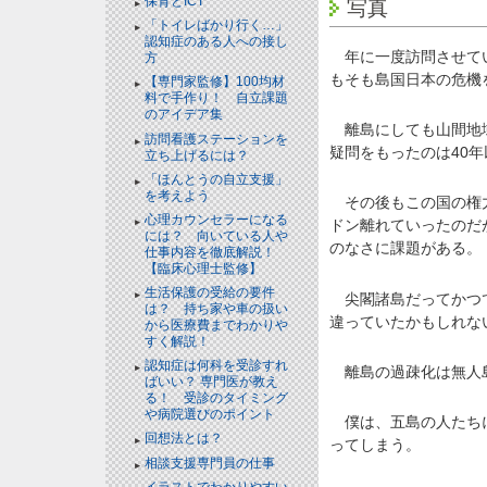
保育とICT
写真
「トイレばかり行く…」
認知症のある人への接し
年に一度訪問させてい
方
もそも島国日本の危機
【専門家監修】100均材
料で手作り！ 自立課題
のアイデア集
離島にしても山間地域
訪問看護ステーションを
疑問をもったのは40
立ち上げるには？
「ほんとうの自立支援」
を考えよう
その後もこの国の権力
心理カウンセラーになる
ドン離れていったのだ
には？ 向いている人や
のなさに課題がある。
仕事内容を徹底解説！
【臨床心理士監修】
生活保護の受給の要件
尖閣諸島だってかつて
は？ 持ち家や車の扱い
違っていたかもしれな
から医療費までわかりや
すく解説！
認知症は何科を受診すれ
離島の過疎化は無人
ばいい？ 専門医が教え
る！ 受診のタイミング
や病院選びのポイント
僕は、五島の人たちに
回想法とは？
ってしまう。
相談支援専門員の仕事
イラストでわかりやすい