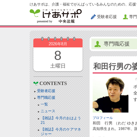
けあサポは、介護・福祉でがんばっているみんなのための、応援
受験者応援
専門
専門職応援
2026年8月
8
和田行男の
土曜日
CONTENTS
受験者応援
専門職応援
一覧
ニュース
【雑誌】今月のおはよう
プロフィール
21
和田 行男 （わだ ゆき
高知県生まれ。1987年
【雑誌】今月のケアマネ
ジャー