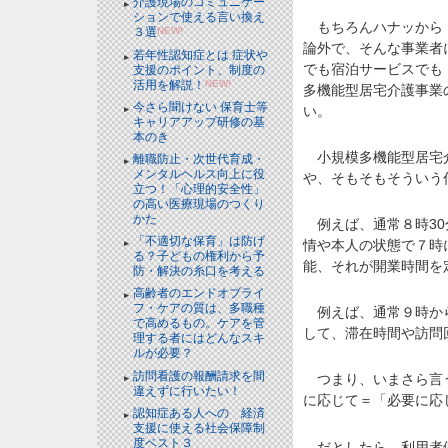
介護現場のコミュニケー
ションで使える言い換え
もちろんハナッから「
３選
NEW!
論外で、そんな事業者
若年性認知症とは 症状や
でも宿泊サービスでも
支援のポイント、制度の
活用を解説！
NEW!
多機能型居宅介護事業
今さら聞けない 保育士等
い。
キャリアアップ研修の基
本のき
小規模多機能型居宅介
離職防止・次世代育成・
メンタルヘルス向上に役
や、そもそもそういう
立つ！「心理的安全性」
の高い医療現場のつくり
かた
例えば、通常８時30
「不適切な保育」は防げ
情や本人の状態で７時
る？子どもの権利から予
能、それが開業時間を
防・解決の糸口を考える
高齢者のエンドオブライ
フ・ケアの質は、多職種
例えば、通常９時から
で高めるもの。ケアを管
して、滞在時間や訪問
理する者にはどんなスキ
ルが必要？
訪問看護の報酬請求を間
つまり、いまさら言う
違えずに行いたい！
に応じて＝「必要に応
認知症ある人への 経済
支援に使える社会保障制
度ベスト３
だとしたら、利用者側