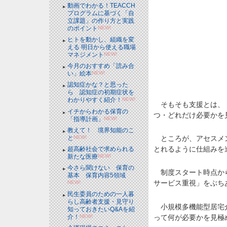
動画でわかる！TEACCH
プログラムに基づく「自
立課題」の作り方と実践
のポイント
NEW!
ヒトを動かし、組織を変
える 明日から使える職場
マネジメント
NEW!
今月のおすすめ「読み合
い」絵本
NEW!
認知症かな？と思った
ら 認知症の初期症状を
わかりやすく紹介！
NEW!
そもそも支援とは、「
イチからわかる保育の
つ・どれだけ必要かを
「指導計画」
NEW!
教えて！ 境界知能のこ
と
NEW!
ところが、アセスメン
とれるように仕組みを
超高齢社会で求められる
新たな医療
NEW!
今さら聞けない 保育の
制度スタート時点から
基本 保育内容5領域
サービス重視」をぶち
NEW!
民生委員のための一人暮
らし高齢者支援・見守り
小規模多機能型居宅介
知っておきたいQ&Aを紹
って何が必要かを見極
介！
NEW!