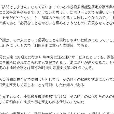
訪問はしません」なんて言いきっている小規模多機能型居宅介護事業
にこの事業をやらせてはいけないと思うが、訪問サービスでも通いサー
「必要だがやらない」と「加算のためにやる」は同じようなもので、小
の筋である「必要なことをやる」を歪めるようなものに変質させてはな
護は、その人にとって必要なことを実施しやすい仕組みになっている
仕組みにしたもので「利用者側に立った支援策」である。
分に自宅にお迎えに行き18時30分に送る通いサービスだとしても、家
に事業所に連れてこられても支援できるし、逆に送りが遅くなることも
定める通所介護とは違う24時間対応型支援策の利点である。
１時間滞在予定で訪問したとしても、その時々の状態や状況によって
回数を変更して応じることを可能にした仕組みである。
までもなく、小規模多機能型居宅介護は、その時々の状況やその人の
じて変幻自在に支援の形を変えられる仕組み」なのだ。
からの要望として「訪問サービスを入れてもらいたい・増やしてほし