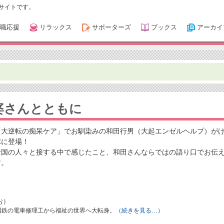
サイトです。
職応援
リラックス
サポーターズ
ブックス
アーカイ
婆さんとともに
「大逆転の痴呆ケア」でお馴染みの和田行男（大起エンゼルヘルプ）が
ポに登場！
全国の人々と接する中で感じたこと、和田さんならではの語り口でお伝
す。
お）
、国鉄の電車修理工から福祉の世界へ大転身。
（続きを見る…）