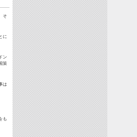
、そ
とに
ドン
国策
事は
をも