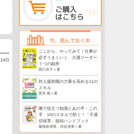
ここから、やってみて！仕事が
必ずうまくいく 介護リーダー
月14日
７つの勘所
髙口光子＝著
対人援助職の力量を高める11の
スキル
荒木 篤＝著
園で役立つ知識とあの手・この
手 10のスキルで防ぐ！「不適
切保育」脱却ハンドブック
菊地奈津美、河合清美＝著