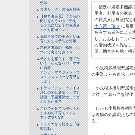
処法
指定小規模多機能型
介護リーダーの悩み解決
用者、利用者の家族
【保育者必見】子どもの
の職員又は当該指定
困りをどうやって伝え
る？気になる子の保護者
十六第一項
に規定
への対応ポイント
を有する者等により
保育所等での不適切な保
し、おおむね二月に
育に対する予防と対策
の活動状況を報告し
精神科看護の「倫理」に
望、助言等を聴く機
ついて考えてみよう
子どもを怒らずに育てた
い！ そんなパパ・ママ
小規模多機能型居宅介
に吉報
アンガーマネジメントで
の事業よりも追求しや
ストレスフリーな育児を
しよう
小規模多機能型居宅介
ドラマ『デフ・ヴォイス
法廷の手話通訳士』でも
に対して真っ当な評価
話題！手話通訳士ってど
んなお仕事？
しかも小規模多機能型
これで子育ても安心！お
すすめの子育てメディ
は現場の介護職たちの
ア・アプリ5選
る。
アトリエから始まる「探
究活動」