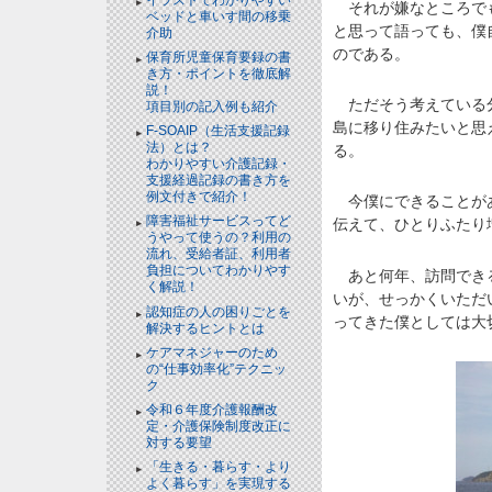
それが嫌なところでも
ベッドと⾞いす間の移乗
と思って語っても、僕
介助
のである。
保育所児童保育要録の書
き方・ポイントを徹底解
説！
ただそう考えている分
項目別の記入例も紹介
島に移り住みたいと思
F-SOAIP（生活支援記録
法）とは？
る。
わかりやすい介護記録・
支援経過記録の書き方を
例文付きで紹介！
今僕にできることがあ
障害福祉サービスってど
伝えて、ひとりふたり
うやって使うの？利用の
流れ、受給者証、利用者
負担についてわかりやす
あと何年、訪問できる
く解説！
いが、せっかくいただ
認知症の人の困りごとを
ってきた僕としては大
解決するヒントとは
ケアマネジャーのため
の“仕事効率化”テクニッ
ク
令和６年度介護報酬改
定・介護保険制度改正に
対する要望
「生きる・暮らす・より
よく暮らす」を実現する