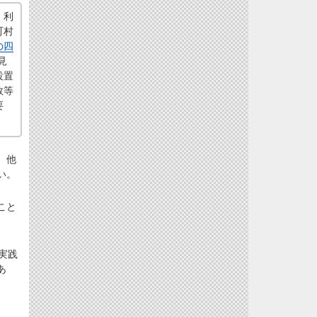
、利
町村
の四
見
設置
数等
要
、他
い。
こと
実践
あ