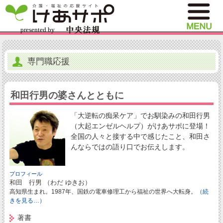
専門職応援
和田行男の婆さんとともに
「大逆転の痴呆ケア」でお馴染みの和田行男
（大起エンゼルヘルプ）がけあサポに登場！
全国の人々と接する中で感じたこと、和田さ
んならではの語り口でお伝えします。
プロフィール
和田 行男 （わだ ゆきお）
高知県生まれ。1987年、国鉄の電車修理工から福祉の世界へ大転身。
（続
きを見る…）
著書