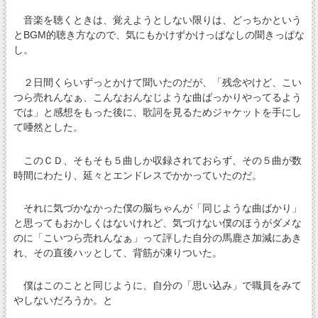
音楽を聴くときは、覚えようとしない限りは、どっちかという
とBGM的聴き方なので、気にもかけずかけっぱなしの聞きっぱな
し。
２日間くらいずっとかけて聞いたのだが、「残念やけど、こい
つら売れんなぁ、こんなおんなじような曲ばっかりやってるよう
では」と感想をもった後に、歌詞を見るためジャケットを手にし
て唖然とした。
このＣＤ、そもそも５曲しか収録されておらず、その５曲が数
時間にわたり、延々とエンドレスでかかっていたのだ。
それに気づかなかった僕の脳ちゃんが「同じような曲ばかり」
と思ってもおかしくはないけれど、気づけない僕のほうがダメな
のに「こいつら売れんなぁ」って評した自分の馬鹿さ加減にあき
れ、その直後ハッとして、背筋が凍りついた。
僕はこのことと同じように、自分の「思い込み」で職員をみて
やしないだろうか。と