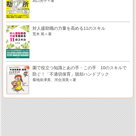
髙口光子＝著
対人援助職の力量を高める11のスキル
荒木 篤＝著
園で役立つ知識とあの手・この手 10のスキルで
防ぐ！「不適切保育」脱却ハンドブック
菊地奈津美、河合清美＝著