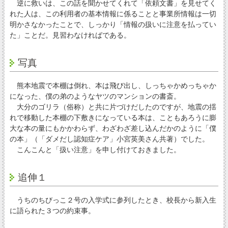
逆に救いは、この話を聞かせてくれて「依頼文書」を見せてく
れた人は、この利用者の基本情報に係ることと事業所情報は一切
明かさなかったことで、しっかり「情報の扱いに注意を払ってい
た」ことだ。見習わなければである。
写真
熊本地震で本棚は倒れ、本は飛び出し、しっちゃかめっちゃか
になった、僕の弟のようなヤツのマンションの書斎。
大分のゴリラ（俗称）と共に片づけだしたのですが、地震の揺
れで移動した本棚の下敷きになっている本は、こともあろうに膨
大な本の量にもかかわらず、わざわざ差し込んだかのように「僕
の本」（「ダメだし認知症ケア」小宮英美さん共著）でした。
こんこんと「扱い注意」を申し付けておきました。
追伸１
うちのちびっこ２号の入学式に参列したとき、校長から新入生
に語られた３つの約束事。