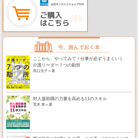
ここから、やってみて！仕事が必ずうまくいく
介護リーダー７つの勘所
髙口光子＝著
対人援助職の力量を高める11のスキル
荒木 篤＝著