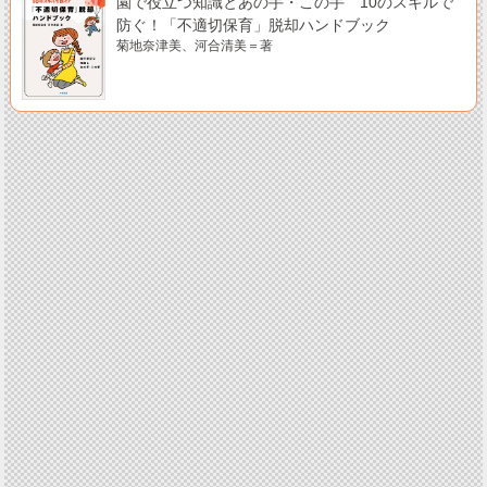
園で役立つ知識とあの手・この手 10のスキルで
防ぐ！「不適切保育」脱却ハンドブック
菊地奈津美、河合清美＝著