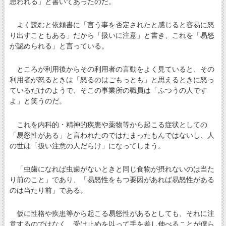
思われる」と書いてあったのだ。
よく読むと依頼書に「言う事を否定されたと感じると容易に怒
り出すこともある」だから「扱いに注意」と書き、これを「易怒
が認められる」と言っている。
ところが利用後からその利用者の言動をよく見ていると、その
利用者が怒るときは「怒るのはごもっとも」と思えるときに怒っ
ているだけのようで、そこの事業所の職員は「ふつうの人です
よ」と笑うのだ。
これを内科的・精神的疾患や薬物等から起こる症状としての
「易怒性がある」と言われたのではたまったもんではないし、人
の世は「扱い注意の人だらけ」になってしまう。
「虫歯になれば虫歯がないときと同じ食物が摂れないのは当た
り前のこと」であり、「易怒性をもつ要因があれば易怒性がある
のは当たり前」である。
仮に性格や疾患等から起こる易怒性があるとしても、それに注
意するのではなく、受け止めを以って手を差し伸べることが僕ら