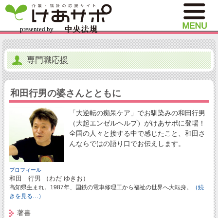
専門職応援
和田行男の婆さんとともに
「大逆転の痴呆ケア」でお馴染みの和田行男
（大起エンゼルヘルプ）がけあサポに登場！
全国の人々と接する中で感じたこと、和田さ
んならではの語り口でお伝えします。
プロフィール
和田 行男 （わだ ゆきお）
高知県生まれ。1987年、国鉄の電車修理工から福祉の世界へ大転身。
（続
きを見る…）
著書