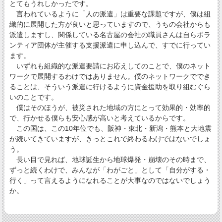
とてもうれしかったです。
言われているように「人の派遣」は重要な課題ですが、僕は組
織的に展開した方が良いと思っていますので、うちの会社からも
派遣しますし、関係している名古屋の会社の職員さんは自らボラ
ンティア団体が主催する支援派遣に申し込んで、すでに行ってい
ます。
いずれも組織的な派遣要請にお応えしてのことで、僕のネット
ワークで展開するわけではありません。僕のネットワークででき
ることは、そういう派遣に行けるように資金援助を取り組むぐら
いのことです。
僕はそのほうが、被災された地域の方にとって効果的・効率的
で、行かせる僕らも安心感が高いと考えているからです。
この国は、この10年位でも、阪神・東北・新潟・熊本と大地震
が続いてきていますが、きっとこれで終わるわけではないでしょ
う。
長い目で見れば、地球誕生から地球爆発・崩壊のその時まで、
ずっと続くわけで、みんなが「わがごと」として「自分がする・
行く」って言えるようになれることが大事なのではないでしょう
か。