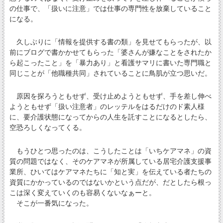
の仕事で、「扱いに注意」では仕事の専門性を放棄していること
になる。
久しぶりに「情報を提供する書の類」を見せてもらったが、以
前にブログで書かかせてもらった「婆さんが嫌なことをされたか
ら起こったこと」を「暴力あり」と看護サマリに書いた専門職と
同じことが「他職種共同」されていることに鳥肌が立つ思いだ。
原因を探ろうともせず、受け止めようともせず、手を差し伸べ
ようともせず「扱い注意者」のレッテルをはるだけのド素人様
に、要介護状態になってからの人生を託すことになるとしたら、
空恐ろしくなってくる。
もうひとつ思ったのは、こうしたことは「いちケアマネ」の資
質の問題ではなく、そのケアマネが所属している居宅介護支援事
業所、ひいてはケアマネたちに「知と実」を伝えている者たちの
資質にかかっているのではないかという点だが、だとしたら根っ
こは深く変えていくのも容易くないなぁーと。
そこが一番気になった。