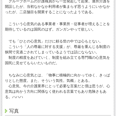
グループホームの介護職員から一念発起して起業。通所介護を
開設したが、当初なかなか利用者が集まらず思うようにいかなか
ったが、二店舗目を開業することになったようである。
こういう心意気のある事業者・事業所・従事者が増えることを
期待しているのは国民のはず。ガンガンやって欲しい。
でも「ひとの心意気」だけに頼る世の中では心もとない。
こういう「人の尊厳に対する支援」が、尊厳を重んじる制度の
狭間で見過ごされてしまっているようでは話にならない。
制度の精度をあげていく、制度を組み立てる専門職の心意気を
国民に見せてもらいたいものだ。
ちなみに心意気とは、「物事に積極的に向かってゆく、きっぱ
りとした態度。また、そういう気性。気概」とある。
心意気、今の介護業界にとって必要な言葉だと僕は思うが、心
意気は向かう方向に関係なく使われる言葉でもあり危険さもあ
る。ハハハ
写真