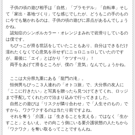
子供の頃の遊び相手は「自然」「プラモデル」「自転車」そし
て「家出・基地づくり」てな感じでしたが、どうもこの手のもの
に今でも魅かれるのは、子供の頃の遊びに原点があるんでしょう
かね。
認知症のシンボルカラー・オレンジまみれで岩滑りしているの
は僕です。
ちびっこが滑る世話をしていたこともあり、自分はできるだけ
濡れたくなくて心意気を示せずにニョロニョロしていたのです
が、最後に「エイ」とばかり「ケツすべり」！
両手をあげて滑るところが、僕の「意気」なんでしょうかね。
ここは大分県九重にある「龍門の滝」。
恒例男ちびっこ３人連れの「オトコ旅」で、大分県の友人に
「ここに行きたい」と写真を贈ったら見つけてきてくれ、ロッジ
まで手配してくれたので泊まり込みで行ってきました。
自然との遊びは「リスクが隣り合わせ」で「人生そのもの」で
すから、ワクワクするのは当たり前ですよね。
それを奪う「介護」は「生きることを支える」ではなく「生か
すこと」ともいえ、その向こう側にいる要介護状態の人たちから
「ワクワク」を奪い取るってことですもんね。