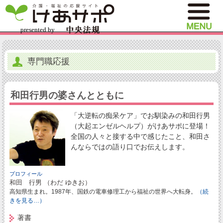
専門職応援
和田行男の婆さんとともに
「大逆転の痴呆ケア」でお馴染みの和田行男
（大起エンゼルヘルプ）がけあサポに登場！
全国の人々と接する中で感じたこと、和田さ
んならではの語り口でお伝えします。
プロフィール
和田 行男 （わだ ゆきお）
高知県生まれ。1987年、国鉄の電車修理工から福祉の世界へ大転身。
（続
きを見る…）
著書