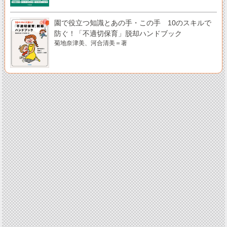
園で役立つ知識とあの手・この手 10のスキルで
防ぐ！「不適切保育」脱却ハンドブック
菊地奈津美、河合清美＝著