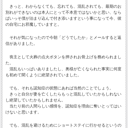
きっと、わからなくても、忘れても、混乱されても、最期のお
別れができないのは本人にとって不本意ではないかと思い、なら
ばいっそ僕が泊まり込んで付き添いますという事になって今、彼
の自宅にお邪魔していますと。
それが気になったので今朝「どうでしたか」とメールすると返
信がありました。
喪主として火葬の点火ボタンを押されお骨上げを務められまし
た。
混乱もいっぱいありましたし、奥様が亡くなられた事実に何度
も初めて聞くように絶望されていました。
でも、それも認知症の状態にあれば当然のことでしょう。
きっと自分が妻を亡くしたらもっと混乱していたかもしれない
し絶望していたかもしれません。
当たり前の人間らしい感情を、認知症を理由に奪いとってはい
けないと思います。
でも、混乱を避けるためにショートステイに行かせるというの