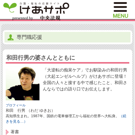
専門職応援
和田行男の婆さんとともに
「大逆転の痴呆ケア」でお馴染みの和田行男
（大起エンゼルヘルプ）がけあサポに登場！
全国の人々と接する中で感じたこと、和田さ
んならではの語り口でお伝えします。
プロフィール
和田 行男 （わだ ゆきお）
高知県生まれ。1987年、国鉄の電車修理工から福祉の世界へ大転身。
（続
きを見る…）
著書