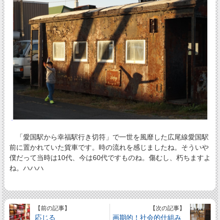
「愛国駅から幸福駅行き切符」で一世を風靡した広尾線愛国駅
前に置かれていた貨車です。時の流れを感じましたね。そういや
僕だって当時は10代、今は60代ですものね。傷むし、朽ちますよ
ね。ハハハ
【前の記事】
【次の記事】
応じる
画期的！社会的仕組み