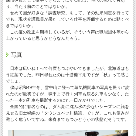
り、当たり前のことではないか。
せめて国が好きな「調査研究」をして、その効果測定を行って
でも、現状介護職員が果たしている仕事を評価するために動くべ
きではないか。
この度の改正を期待しているが、そういう声は職能団体等から
上がっていると思うがどうなんだろう。
写真
日本は広いね！って何度もつぶやいてきましたが、北海道はも
う紅葉でした。昨日尋ねたのは十勝糠平湖ですが「秋」って感じ
でしょ。
僕は昭和49年冬、雪中山に登って蒸気機関車の写真を撮りに訪
れたのが最初ですが、糠平まで行く列車も戻る列車も少なく、た
った一本の列車を撮影するのに丸一日がかりでした。
全国的に有名なのは、ダム湖に沈み水の少ないシーズンに顔を
見せる旧士幌線の「タウシュベツ川橋梁」ですが、これも傷みが
激しく危ういですね。来春までもつかどうかの状態だそうです。