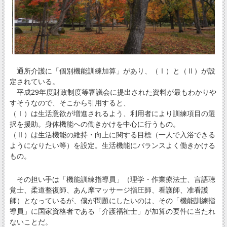
通所介護に「個別機能訓練加算」があり、（Ⅰ）と（Ⅱ）が設
定されている。
平成29年度財政制度等審議会に提出された資料が最もわかりや
すそうなので、そこから引用すると、
（Ⅰ）は生活意欲が増進されるよう、利用者により訓練項目の選
択を援助。身体機能への働きかけを中心に行うもの。
（Ⅱ）は生活機能の維持・向上に関する目標（一人で入浴できる
ようになりたい等）を設定。生活機能にバランスよく働きかける
もの。
その担い手は「機能訓練指導員」（理学・作業療法士、言語聴
覚士、柔道整復師、あん摩マッサージ指圧師、看護師、准看護
師）となっているが、僕が問題にしたいのは、その「機能訓練指
導員」に国家資格者である「介護福祉士」が加算の要件に当たれ
ないことだ。