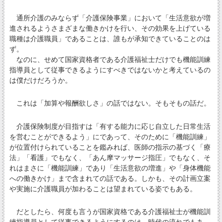
通所介護のみならず「介護保険事業」において「生活意欲が増
進されるようさまざまな働きかけを行い、その効果を上げている
職種は介護職員」であることは、誰もが承知できていることのは
ず。
なのに、せめて国家資格者である介護福祉士だけでも機能訓練
指導員として従事できるようにすべきではないかと考えているの
は僕だけだろうか。
これは「加算や報酬欲しさ」の話ではない。そもそもの話だ。
介護保険制度が目指すは「有する能力に応じ自立した日常生活
を営むことができるよう」にであって、そのために「機能訓練」
が位置付けられていることを鑑みれば、医師の指示の基づく「療
法」「看護」でもなく、「あん摩マッサージ指圧」でもなく、そ
れはまさに「機能訓練」であり「生活意欲の増進」や「身体機能
への働きかけ」まで含まれての話である。しかも、その計画立案
や実施に介護職員が加わることは望まれている姿でもある。
だとしたら、何度も言うが国家資格である介護福祉士が機能訓
練指導員として従事できるようにするのは、時代の流れでもあ