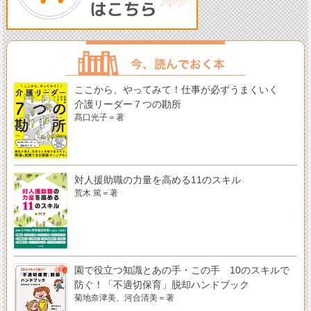
ここから、やってみて！仕事が必ずうまくいく
介護リーダー７つの勘所
髙口光子＝著
対人援助職の力量を高める11のスキル
荒木 篤＝著
園で役立つ知識とあの手・この手 10のスキルで
防ぐ！「不適切保育」脱却ハンドブック
菊地奈津美、河合清美＝著