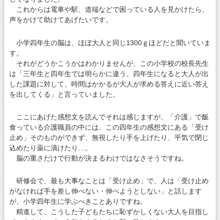
これからは電車や駅、道端などで困っている人を見かけたら、
声をかけて助けてあげたいです。
小学四年生の脳は、ほぼ大人と同じ1300ｇほどだと聞いていま
す。
それがどうかこうかはわかりませんが、この小学校の校長先生
は「三年生と四年生では明らかに違う。四年生になると大人が出
した課題に対して、時間はかかるが大人が求める答えに近い答え
を出してくる」と言っていました。
ここにあげた感想文を読んでそれは感じますが、「介護」で飯
食っている介護職員の中には、この四年生の感想文にある「受け
止め」そのものができず、無視したり手を上げたり、平気で閉じ
込めたり薬に漬けたり…。
脳の重さだけで行動が決まるわけではなさそうですね。
研修会で、最も大事なことは「受け止め」で、人は「受け止め
がなければ手を差し伸べない・伸べようとしない」と話します
が、小学四年生に学ぶべきことありですね。
精進して、こうした子どもたちに恥ずかしくない大人を目指し