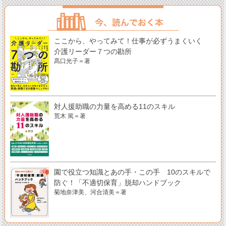
ここから、やってみて！仕事が必ずうまくいく
介護リーダー７つの勘所
髙口光子＝著
対人援助職の力量を高める11のスキル
荒木 篤＝著
園で役立つ知識とあの手・この手 10のスキルで
防ぐ！「不適切保育」脱却ハンドブック
菊地奈津美、河合清美＝著