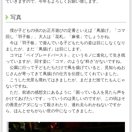
ていきますので、今年もよろしくお願い致します。
写真
僕が子どもの頃のお正月遊びの定番といえば「凧揚げ」「コマ
回し「羽子板」、大人は「花札」「麻雀」でしょうかね。
今は「羽子板」で遊んでいる子どもたちの姿は目にしなくなり
ましたが、まだ「凧揚げ」は目にします。
コマは「ベイブレードバースト」というモノに進化して生き残
っていますが、回す姿に「コマ」のような“粋さ”がないですね。
公園に行って子どもたちだけで凧を揚げていると、見知らぬお
じさんが寄ってきて凧揚げの仕方を伝授してくれていました。
こうした光景も廃れてはきましたが、まだまだ捨てたもんじゃ
ないですね。
ただ、前述の感想文にあるように「困っている人を見たら声を
かけてあげたいです」っていうのは美しいのですが、この頃はそ
の善意がアダになって殺されたり、連れ去られかねないですか
ら、ほんとせちがらい世の中になってきました。