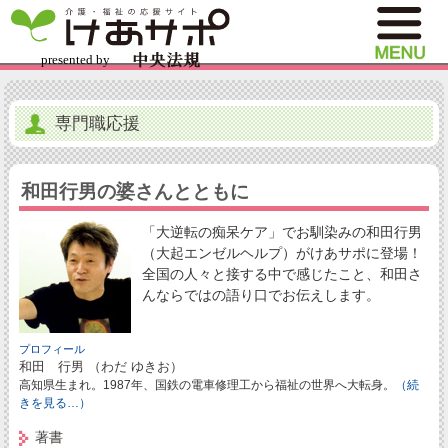
専門職応援
和田行男の婆さんとともに
「大逆転の痴呆ケア」でお馴染みの和田行男
（大起エンゼルヘルプ）がけあサポに登場！
全国の人々と接する中で感じたこと、和田さ
んならではの語り口でお伝えします。
プロフィール
和田 行男 （わだ ゆきお）
高知県生まれ。1987年、国鉄の電車修理工から福祉の世界へ大転身。
（続
きを見る…）
著書